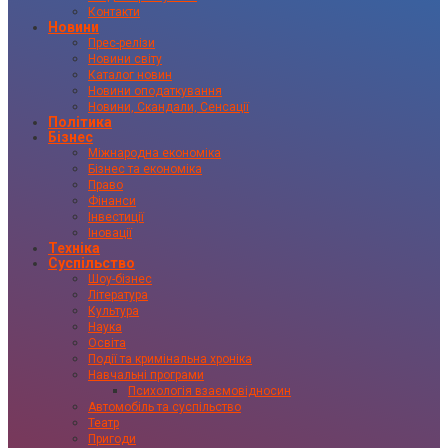
Контакти
Новини
Прес-релізи
Новини світу
Каталог новин
Новини оподаткування
Новини, Скандали, Сенсації
Політика
Бізнес
Міжнародна економіка
Бізнес та економіка
Право
Фінанси
Інвестиції
Іновації
Техніка
Суспільство
Шоу-бізнес
Література
Культура
Наука
Освіта
Події та кримінальна хроніка
Навчальні програми
Психологія взаємовідносин
Автомобіль та суспільство
Театр
Пригоди