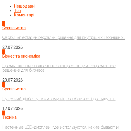
Нещодавні
Топ
Коментарі
1
Суспільство
Фарби Sniezka: універсальні рішення для внутрішніх і зовнішніх...
27.07.2026
2
Бізнес та економіка
Промышленные солнечные электростанции: современное
решение для бизнеса
23.07.2026
3
Суспільство
Цукровий діабет у похилому віці: особливості догляду та...
17.07.2026
4
Техніка
Настенные LCD-дисплеи: где используются, какие бывают и