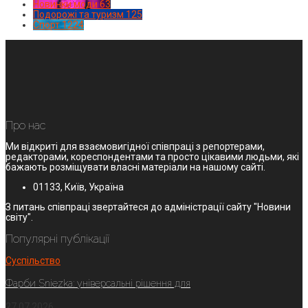
Новинки моди
63
Подорожі та туризм
125
Спорт
1224
Про нас
Ми відкриті для взаємовигідної співпраці з репортерами,
редакторами, кореспондентами та просто цікавими людьми, які
бажають розміщувати власні матеріали на нашому сайті.
01133, Київ, Україна
З питань співпраці звертайтеся до адміністрації сайту "Новини
світу".
Популярні публікації
Суспільство
Фарби Sniezka: універсальні рішення для
27.07.2026