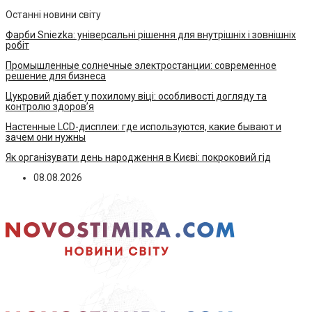
Останні новини світу
Фарби Sniezka: універсальні рішення для внутрішніх і зовнішніх
робіт
Промышленные солнечные электростанции: современное
решение для бизнеса
Цукровий діабет у похилому віці: особливості догляду та
контролю здоров’я
Настенные LCD-дисплеи: где используются, какие бывают и
зачем они нужны
Як організувати день народження в Києві: покроковий гід
08.08.2026