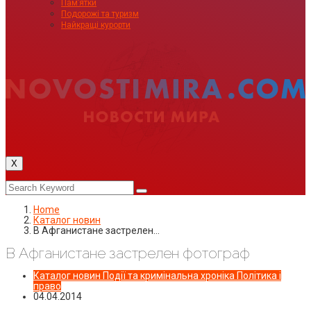
Пам’ятки
Подорожі та туризм
Найкращі курорти
X
Home
Каталог новин
В Афганистане застрелен…
В Афганистане застрелен фотограф
Каталог новин
Події та кримінальна хроніка
Політика і
право
04.04.2014