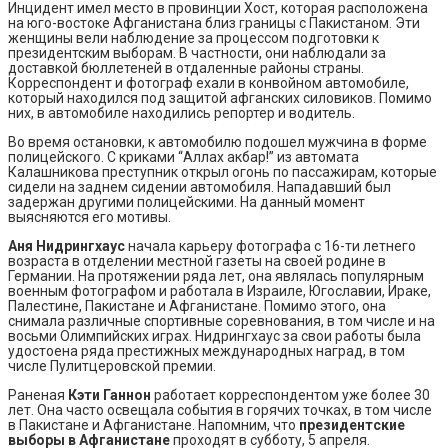
Инцидент имел место в провинции Хост, которая расположена
на юго-востоке Афганистана близ границы с Пакистаном. Эти
женщины вели наблюдение за процессом подготовки к
президентским выборам. В частности, они наблюдали за
доставкой бюллетеней в отдаленные районы страны.
Корреспондент и фотограф ехали в конвойном автомобиле,
который находился под защитой афганских силовиков. Помимо
них, в автомобиле находились репортер и водитель.
Во время остановки, к автомобилю подошел мужчина в форме
полицейского. С криками “Аллах акбар!” из автомата
Калашникова преступник открыл огонь по пассажирам, которые
сидели на заднем сидении автомобиля. Нападавший был
задержан другими полицейскими. На данный момент
выясняются его мотивы.
Аня Нидрингхаус
начала карьеру фотографа с 16-ти летнего
возраста в отделении местной газеты на своей родине в
Германии. На протяжении ряда лет, она являлась популярным
военным фотографом и работала в Израиле, Югославии, Ираке,
Палестине, Пакистане и Афганистане. Помимо этого, она
снимала различные спортивные соревнования, в том числе и на
восьми Олимпийских играх. Нидрингхаус за свои работы была
удостоена ряда престижных международных наград, в том
числе Пулитцеровской премии.
Раненая
Кэти Ганнон
работает корреспондентом уже более 30
лет. Она часто освещала события в горячих точках, в том числе
в Пакистане и Афганистане. Напомним, что
президентские
выборы в Афганистане
проходят в субботу, 5 апреля.