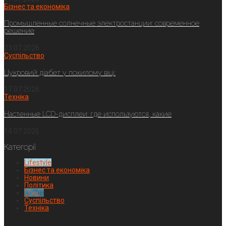
Бізнес та економіка
Промышленные солнечные электростанции: современное
решение
23.07.2026
Суспільство
Цукровий діабет у похилому віці:
17.07.2026
Техніка
Настенные LCD-дисплеи: где используются, какие
14.07.2026
Категорії
Lifestyle
Бізнес та економіка
Новини
Політика
Спорт
Суспільство
Техніка