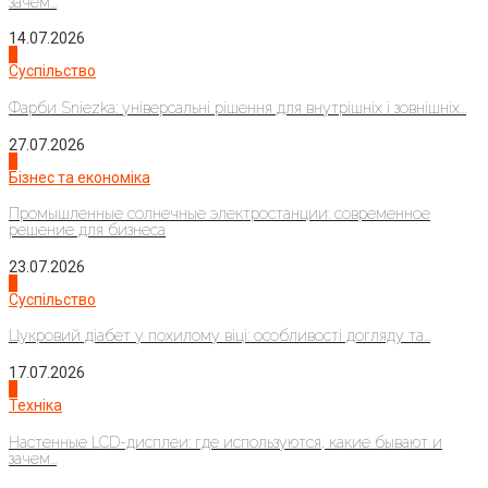
зачем...
14.07.2026
1
Суспільство
Фарби Sniezka: універсальні рішення для внутрішніх і зовнішніх...
27.07.2026
2
Бізнес та економіка
Промышленные солнечные электростанции: современное
решение для бизнеса
23.07.2026
3
Суспільство
Цукровий діабет у похилому віці: особливості догляду та...
17.07.2026
4
Техніка
Настенные LCD-дисплеи: где используются, какие бывают и
зачем...