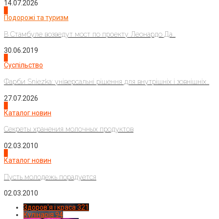
14.07.2026
1
Подорожі та туризм
В Стамбуле возведут мост по проекту Леонардо Да...
30.06.2019
2
Суспільство
Фарби Sniezka: універсальні рішення для внутрішніх і зовнішніх...
27.07.2026
3
Каталог новин
Секреты хранения молочных продуктов
02.03.2010
4
Каталог новин
Пусть молодежь порадуется
02.03.2010
Здоров'я і краса
321
Кулінарія
94