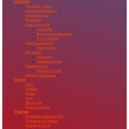
Lifestyle
Здоровʼя і краса
Новинки авторинку
Новинки моди
Кулінарія
Ваше здоровʼя
Кулінарія
Вегетаріанська кухня
У світі напоїв
Газети і журнали
Компромат
Виставка
Живопис
Новинки моди
Знаменитості
Любовні історії
Інтервʼю із зірками
Спорт
Теніс
Футбол
Хокей
Бокс
Автоспорт
Легка атлетіка
Туризм
Подорожі навколо світу
Подорожі по Україні
Країни та міста