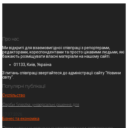
Про нас
Ми відкриті для взаємовигідної співпраці з репортерами,
редакторами, кореспондентами та просто цікавими людьми, які
бажають розміщувати власні матеріали на нашому сайті.
01133, Київ, Україна
З питань співпраці звертайтеся до адміністрації сайту "Новини
світу".
Популярні публікації
Суспільство
Фарби Sniezka: універсальні рішення для
27.07.2026
Бізнес та економіка