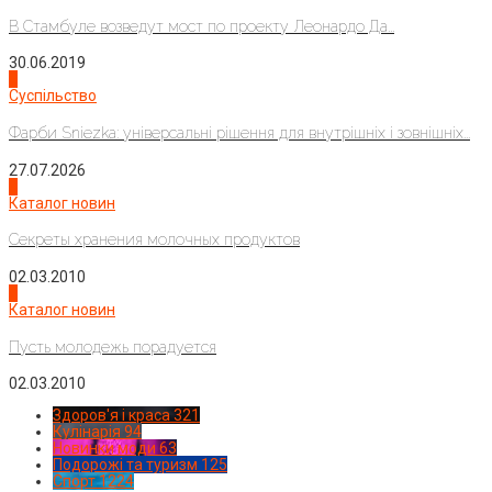
В Стамбуле возведут мост по проекту Леонардо Да...
30.06.2019
2
Суспільство
Фарби Sniezka: універсальні рішення для внутрішніх і зовнішніх...
27.07.2026
3
Каталог новин
Секреты хранения молочных продуктов
02.03.2010
4
Каталог новин
Пусть молодежь порадуется
02.03.2010
Здоров'я і краса
321
Кулінарія
94
Новинки моди
63
Подорожі та туризм
125
Спорт
1224