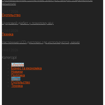
Промышленные солнечные электростанции: современное
решение
23.07.2026
Суспільство
Цукровий діабет у похилому віці:
17.07.2026
Техніка
Настенные LCD-дисплеи: где используются, какие
14.07.2026
Категорії
Lifestyle
Бізнес та економіка
Новини
Політика
Спорт
Суспільство
Техніка