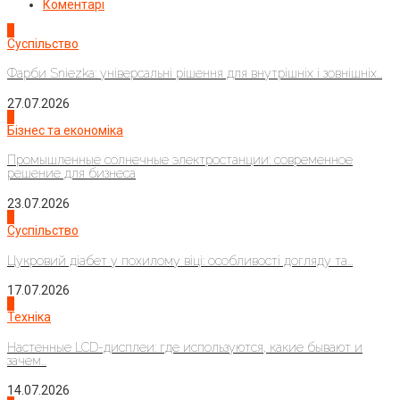
Коментарі
1
Суспільство
Фарби Sniezka: універсальні рішення для внутрішніх і зовнішніх...
27.07.2026
2
Бізнес та економіка
Промышленные солнечные электростанции: современное
решение для бизнеса
23.07.2026
3
Суспільство
Цукровий діабет у похилому віці: особливості догляду та...
17.07.2026
4
Техніка
Настенные LCD-дисплеи: где используются, какие бывают и
зачем...
14.07.2026