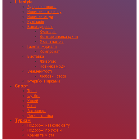
Lifestyle
Здоровʼя і краса
Новинки авторинку
Новинки моди
Кулінарія
Ваше здоровʼя
Кулінарія
Вегетаріанська кухня
У світі напоїв
Газети і журнали
Компромат
Виставка
Живопис
Новинки моди
Знаменитості
Любовні історії
Інтервʼю із зірками
Спорт
Теніс
Футбол
Хокей
Бокс
Автоспорт
Легка атлетіка
Туризм
Подорожі навколо світу
Подорожі по Україні
Країни та міста