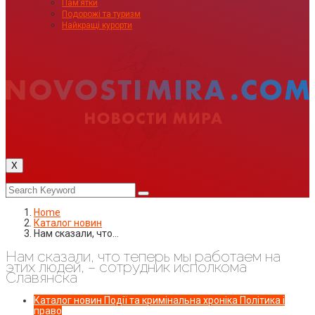
Пам’ятки
Подорожі та туризм
Найкращі курорти
X
Home
Каталог новин
Нам сказали, что…
Нам сказали, что теперь мы работаем на
этих людей, – сотрудник исполкома
Славянска
Каталог новин
Події та кримінальна хроніка
Політика і
право