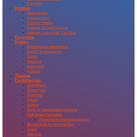
Контакти
Новини
Прес-релізи
Новини світу
Каталог новин
Новини оподаткування
Новини, Скандали, Сенсації
Політика
Бізнес
Міжнародна економіка
Бізнес та економіка
Право
Фінанси
Інвестиції
Іновації
Техніка
Суспільство
Шоу-бізнес
Література
Культура
Наука
Освіта
Події та кримінальна хроніка
Навчальні програми
Психологія взаємовідносин
Автомобіль та суспільство
Театр
Пригоди