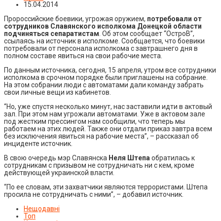
15.04.2014
Пророссийские боевики, угрожая оружием,
потребовали от
сотрудников Славянского исполкома Донецкой области
подчиняться сепаратистам
. Об этом сообщает “ОстроВ”,
ссылаясь на источник в исполкоме. Сообщается, что боевики
потребовали от персонала исполкома с завтрашнего дня в
полном составе явиться на свои рабочие места.
По данным источника, сегодня, 15 апреля, утром все сотрудники
исполкома в срочном порядке были приглашены на собрание.
На этом собрании люди с автоматами дали команду забрать
свои личные вещи из кабинетов.
“Но, уже спустя несколько минут, нас заставили идти в актовый
зал. При этом нам угрожали автоматами. Уже в актовом зале
под жестким прессингом нам сообщили, что теперь мы
работаем на этих людей. Также они отдали приказ завтра всем
без исключения явиться на рабочие места”, – рассказал об
инциденте источник.
В свою очередь мэр Славянска
Неля Штепа
обратилась к
сотрудникам с призывом не сотрудничать ни с кем, кроме
действующей украинской власти.
“По ее словам, эти захватчики являются террористами. Штепа
просила не сотрудничать с ними”, – добавил источник.
Нещодавні
Топ