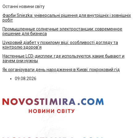
Останні новини світу
Фарби Sniezka: універсальні рішення для внутрішніх і зовнішніх
робіт
Промышленные солнечные электростанции: современное
решение для бизнеса
Цукровий діабет у похилому віці: особливості догляду та
контролю здоров’я
Настенные LCD-дисплеи: где используются, какие бывают и
зачем они нужны
Як організувати день народження в Києві: покроковий гід
09.08.2026