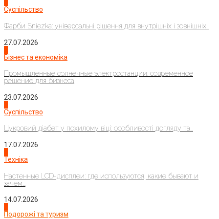
1
Суспільство
Фарби Sniezka: універсальні рішення для внутрішніх і зовнішніх...
27.07.2026
2
Бізнес та економіка
Промышленные солнечные электростанции: современное
решение для бизнеса
23.07.2026
3
Суспільство
Цукровий діабет у похилому віці: особливості догляду та...
17.07.2026
4
Техніка
Настенные LCD-дисплеи: где используются, какие бывают и
зачем...
14.07.2026
1
Подорожі та туризм