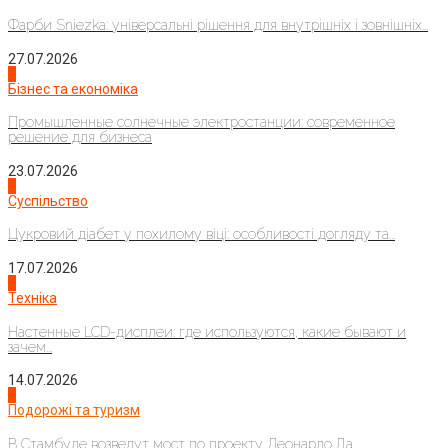
Фарби Sniezka: універсальні рішення для внутрішніх і зовнішніх...
27.07.2026
2
Бізнес та економіка
Промышленные солнечные электростанции: современное
решение для бизнеса
23.07.2026
3
Суспільство
Цукровий діабет у похилому віці: особливості догляду та...
17.07.2026
4
Техніка
Настенные LCD-дисплеи: где используются, какие бывают и
зачем...
14.07.2026
1
Подорожі та туризм
В Стамбуле возведут мост по проекту Леонардо Да...