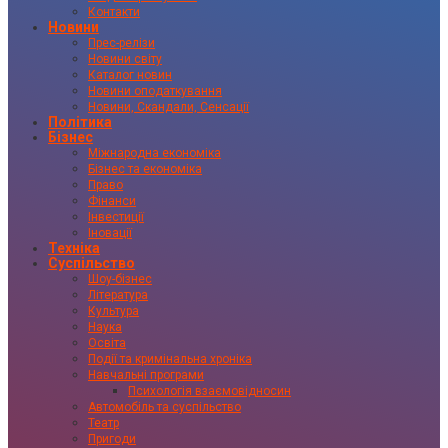
Контакти
Новини
Прес-релізи
Новини світу
Каталог новин
Новини оподаткування
Новини, Скандали, Сенсації
Політика
Бізнес
Міжнародна економіка
Бізнес та економіка
Право
Фінанси
Інвестиції
Іновації
Техніка
Суспільство
Шоу-бізнес
Література
Культура
Наука
Освіта
Події та кримінальна хроніка
Навчальні програми
Психологія взаємовідносин
Автомобіль та суспільство
Театр
Пригоди