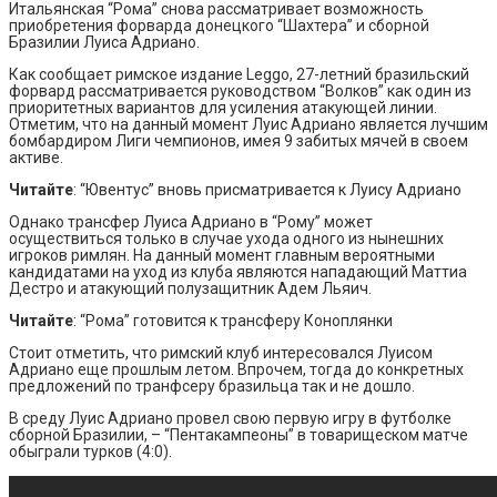
Итальянская “Рома” снова рассматривает возможность
приобретения форварда донецкого “Шахтера” и сборной
Бразилии Луиса Адриано.
Как сообщает римское издание Leggo, 27-летний бразильский
форвард рассматривается руководством “Волков” как один из
приоритетных вариантов для усиления атакующей линии.
Отметим, что на данный момент Луис Адриано является лучшим
бомбардиром Лиги чемпионов, имея 9 забитых мячей в своем
активе.
Читайте
: “Ювентус” вновь присматривается к Луису Адриано
Однако трансфер Луиса Адриано в “Рому” может
осуществиться только в случае ухода одного из нынешних
игроков римлян. На данный момент главным вероятными
кандидатами на уход из клуба являются нападающий Маттиа
Дестро и атакующий полузащитник Адем Льяич.
Читайте
: “Рома” готовится к трансферу Коноплянки
Стоит отметить, что римский клуб интересовался Луисом
Адриано еще прошлым летом. Впрочем, тогда до конкретных
предложений по транфсеру бразильца так и не дошло.
В среду Луис Адриано провел свою первую игру в футболке
сборной Бразилии, – “Пентакампеоны” в товарищеском матче
обыграли турков (4:0).