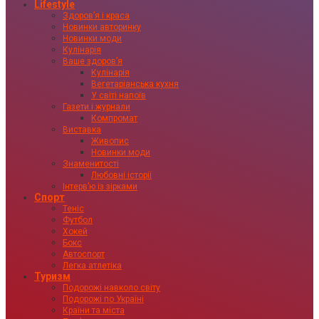
Lifestyle
Здоровʼя і краса
Новинки авторинку
Новинки моди
Кулінарія
Ваше здоровʼя
Кулінарія
Вегетаріанська кухня
У світі напоїв
Газети і журнали
Компромат
Виставка
Живопис
Новинки моди
Знаменитості
Любовні історії
Інтервʼю із зірками
Спорт
Теніс
Футбол
Хокей
Бокс
Автоспорт
Легка атлетіка
Туризм
Подорожі навколо світу
Подорожі по Україні
Країни та міста