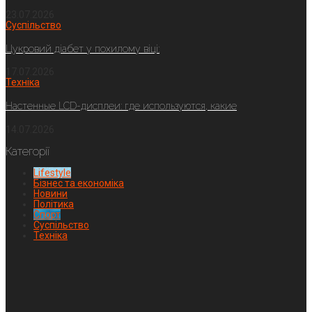
23.07.2026
Суспільство
Цукровий діабет у похилому віці:
17.07.2026
Техніка
Настенные LCD-дисплеи: где используются, какие
14.07.2026
Категорії
Lifestyle
Бізнес та економіка
Новини
Політика
Спорт
Суспільство
Техніка