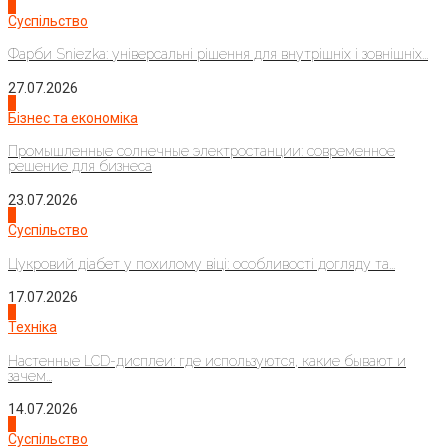
1
Суспільство
Фарби Sniezka: універсальні рішення для внутрішніх і зовнішніх...
27.07.2026
2
Бізнес та економіка
Промышленные солнечные электростанции: современное
решение для бизнеса
23.07.2026
3
Суспільство
Цукровий діабет у похилому віці: особливості догляду та...
17.07.2026
4
Техніка
Настенные LCD-дисплеи: где используются, какие бывают и
зачем...
14.07.2026
1
Суспільство