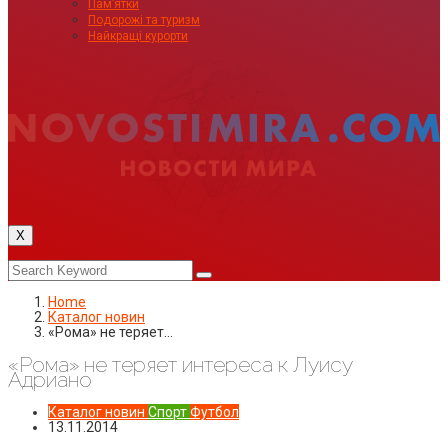
Пам’ятки
Подорожі та туризм
Найкращі курорти
X
Home
Каталог новин
«Рома» не теряет…
«Рома» не теряет интереса к Луису
Адриано
Каталог новин
Спорт
Футбол
13.11.2014