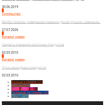
30.06.2019
2
Суспільство
Фарби Sniezka: універсальні рішення для внутрішніх і зовнішніх...
27.07.2026
3
Каталог новин
Секреты хранения молочных продуктов
02.03.2010
4
Каталог новин
Пусть молодежь порадуется
02.03.2010
Здоров'я і краса
321
Кулінарія
94
Новинки моди
63
Подорожі та туризм
125
Спорт
1224