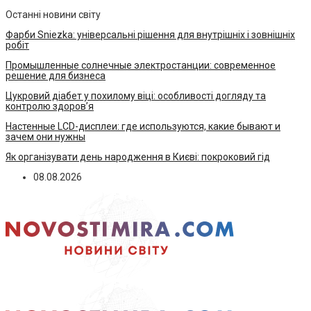
Останні новини світу
Фарби Sniezka: універсальні рішення для внутрішніх і зовнішніх
робіт
Промышленные солнечные электростанции: современное
решение для бизнеса
Цукровий діабет у похилому віці: особливості догляду та
контролю здоров’я
Настенные LCD-дисплеи: где используются, какие бывают и
зачем они нужны
Як організувати день народження в Києві: покроковий гід
08.08.2026