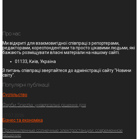
Про нас
Ми відкриті для взаємовигідної співпраці з репортерами,
редакторами, кореспондентами та просто цікавими людьми, які
бажають розміщувати власні матеріали на нашому сайті.
01133, Київ, Україна
З питань співпраці звертайтеся до адміністрації сайту "Новини
світу".
Популярні публікації
Суспільство
Фарби Sniezka: універсальні рішення для
27.07.2026
Бізнес та економіка
Промышленные солнечные электростанции: современное
решение