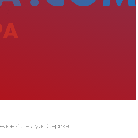
елоны”», – Луис Энрике