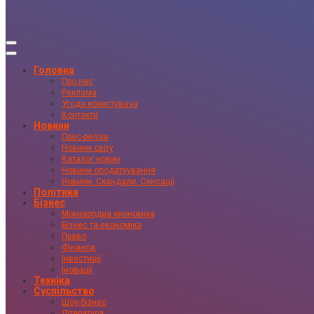
Головна
Про нас
Реклама
Угода користувача
Контакти
Новини
Прес-релізи
Новини світу
Каталог новин
Новини оподаткування
Новини, Скандали, Сенсації
Політика
Бізнес
Міжнародна економіка
Бізнес та економіка
Право
Фінанси
Інвестиції
Іновації
Техніка
Суспільство
Шоу-бізнес
Література