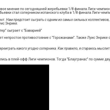
свое мнение по сегодняшней жеребьевки 1/8 финала Лиги чемпионо
бьевки стал соперником испанского клуба в 1/8 финала Лиги чемп
нент. Нам предстоит сыграть с одним из самых сильных коллективов,
уис Энрике.
тер” сыграет с “Баварией”
ает непростое противостояние с “Горожанами”. Также Луис Энрике
переиграть какого угодно соперника. Как правило, я стараюсь мысли
лись в плей-офф Лиги чемпионов. Тогда “Блаугранас” по сумме дву