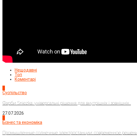
Нещодавні
Топ
Коментарі
1
Суспільство
Фарби Sniezka: універсальні рішення для внутрішніх і зовнішніх...
27.07.2026
2
Бізнес та економіка
Промышленные солнечные электростанции: современное решени