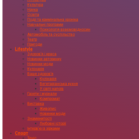
Культура
Наука
Освіта
Події та кримінальна хроніка
Навчальні програми
Психологія взаємовідносин
Автомобіль та суспільство
Театр
Пригоди
Lifestyle
Здоровʼя і краса
Новинки авторинку
Новинки моди
Кулінарія
Ваше здоровʼя
Кулінарія
Вегетаріанська кухня
У світі напоїв
Газети і журнали
Компромат
Виставка
Живопис
Новинки моди
Знаменитості
Любовні історії
Інтервʼю із зірками
Спорт
Теніс