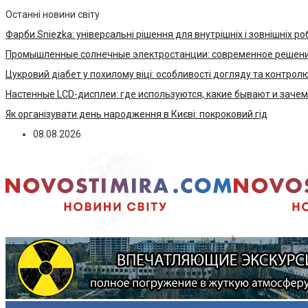
Останні новини світу
Фарби Sniezka: універсальні рішення для внутрішніх і зовнішніх ро
Промышленные солнечные электростанции: современное решени
Цукровий діабет у похилому віці: особливості догляду та контрол
Настенные LCD-дисплеи: где используются, какие бывают и заче
Як організувати день народження в Києві: покроковий гід
08.08.2026