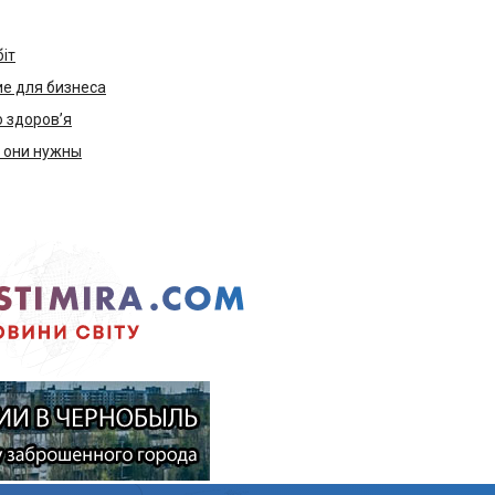
біт
е для бизнеса
ю здоров’я
м они нужны