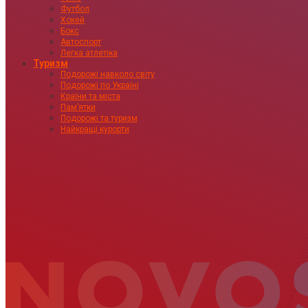
Футбол
Хокей
Бокс
Автоспорт
Легка атлетіка
Туризм
Подорожі навколо світу
Подорожі по Україні
Країни та міста
Пам’ятки
Подорожі та туризм
Найкращі курорти