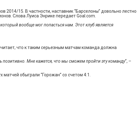
в 2014/15. В частности, наставник “Барселоны” довольно лестно
ионов. Слова Луиса Энрике передает Goal.com.
 который вообще мог попасться нам. Этот клуб является
 считает, что к таким серьезным матчам команда должна
ть позитивно. Мне кажется, что мы сможем пройти эту команду
“, –
х матчей обыграли “Горожан” со счетом 4:1.