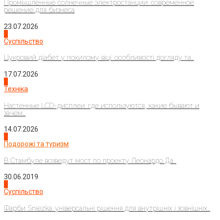
Промышленные солнечные электростанции: современное
решение для бизнеса
23.07.2026
3
Суспільство
Цукровий діабет у похилому віці: особливості догляду та...
17.07.2026
4
Техніка
Настенные LCD-дисплеи: где используются, какие бывают и
зачем...
14.07.2026
1
Подорожі та туризм
В Стамбуле возведут мост по проекту Леонардо Да...
30.06.2019
2
Суспільство
Фарби Sniezka: універсальні рішення для внутрішніх і зовнішніх...