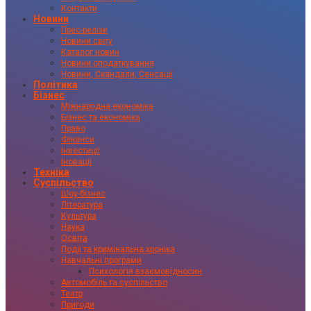
Контакти
Новини
Прес-релізи
Новини світу
Каталог новин
Новини оподаткування
Новини, Скандали, Сенсації
Політика
Бізнес
Міжнародна економіка
Бізнес та економіка
Право
Фінанси
Інвестиції
Іновації
Техніка
Суспільство
Шоу-бізнес
Література
Культура
Наука
Освіта
Події та кримінальна хроніка
Навчальні програми
Психологія взаємовідносин
Автомобіль та суспільство
Театр
Пригоди