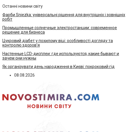
Останні новини світу
Фарби Sniezka: універсальні рішення для внутрішніх і зовнішніх
робіт
Промышленные солнечные электростанции: современное
решение для бизнеса
Цукровий діабет у похилому віці: особливості догляду та
контролю здоров’я
Настенные LCD-дисплеи: где используются, какие бывают и
зачем они нужны
Як організувати день народження в Києві: покроковий гід
08.08.2026