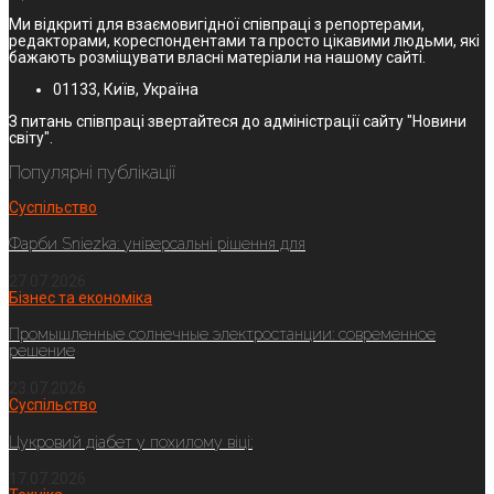
Ми відкриті для взаємовигідної співпраці з репортерами,
редакторами, кореспондентами та просто цікавими людьми, які
бажають розміщувати власні матеріали на нашому сайті.
01133, Київ, Україна
З питань співпраці звертайтеся до адміністрації сайту "Новини
світу".
Популярні публікації
Суспільство
Фарби Sniezka: універсальні рішення для
27.07.2026
Бізнес та економіка
Промышленные солнечные электростанции: современное
решение
23.07.2026
Суспільство
Цукровий діабет у похилому віці:
17.07.2026