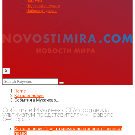
Пам’ятки
Подорожі та туризм
Найкращі курорти
X
Home
Каталог новин
События в Мукачево.…
События в Мукачево. СБУ поставила
ультиматум представителям «Правого
сектора»
Каталог новин
Події та кримінальна хроніка
Політика і
право