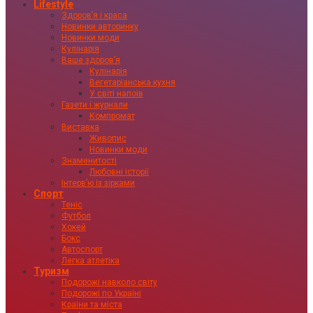
Lifestyle
Здоровʼя і краса
Новинки авторинку
Новинки моди
Кулінарія
Ваше здоровʼя
Кулінарія
Вегетаріанська кухня
У світі напоїв
Газети і журнали
Компромат
Виставка
Живопис
Новинки моди
Знаменитості
Любовні історії
Інтервʼю із зірками
Спорт
Теніс
Футбол
Хокей
Бокс
Автоспорт
Легка атлетіка
Туризм
Подорожі навколо світу
Подорожі по Україні
Країни та міста