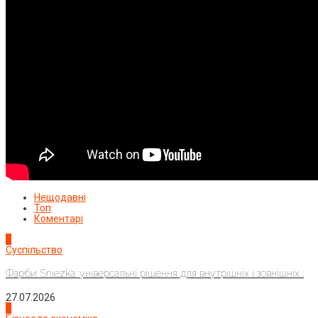
Нещодавні
Топ
Коментарі
1
Суспільство
Фарби Sniezka: універсальні рішення для внутрішніх і зовнішніх...
27.07.2026
2