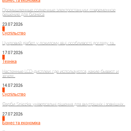
Бізнес та економіка
Промышленные солнечные электростанции: современное
решение для бизнеса
23.07.2026
3
Суспільство
Цукровий діабет у похилому віці: особливості догляду та...
17.07.2026
4
Техніка
Настенные LCD-дисплеи: где используются, какие бывают и
зачем...
14.07.2026
1
Суспільство
Фарби Sniezka: універсальні рішення для внутрішніх і зовнішніх...
27.07.2026
2
Бізнес та економіка