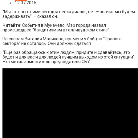
12.07.2015
“Мы готовы с ними сегодня вести диалог, нет – значит мы будем
задерживать”, – сказал он.
Читайте
: События в Мукачево. Мэр города назвал
происшедшее “бандитизмом в голливудском стиле”
По словам Виталия Маликова, времени у бойцов “Правого
сектора” не осталось. Они должны сдаться.
“Еще раз обращаюсь к этим людям, придите и сдавайтесь, это
будет и для вас и для людей лучшим выходом из этой ситуации”,
– отметил заместитель председателя СБУ.