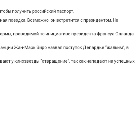
тобы получить российский паспорт.
тная поездка. Возможно, он встретится с президентом. Не
еформы, проводимой по инициативе президента Франсуа Олланда,
Франции Жан-Марк Эйро назвал поступок Депардье “жалким”, в
ывают у кинозвезды “отвращение”, так как нападают на успешных