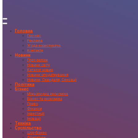
Головна
Про нас
Реклама
Угода користувача
Контакти
Новини
Прес-релізи
Новини світу
Каталог новин
Новини оподаткування
Новини, Скандали, Сенсації
Політика
Бізнес
Міжнародна економіка
Бізнес та економіка
Право
Фінанси
Інвестиції
Іновації
Техніка
Суспільство
Шоу-бізнес
Література