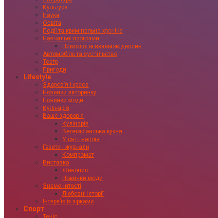
Культура
Наука
Освіта
Події та кримінальна хроніка
Навчальні програми
Психологія взаємовідносин
Автомобіль та суспільство
Театр
Пригоди
Lifestyle
Здоровʼя і краса
Новинки авторинку
Новинки моди
Кулінарія
Ваше здоровʼя
Кулінарія
Вегетаріанська кухня
У світі напоїв
Газети і журнали
Компромат
Виставка
Живопис
Новинки моди
Знаменитості
Любовні історії
Інтервʼю із зірками
Спорт
Теніс