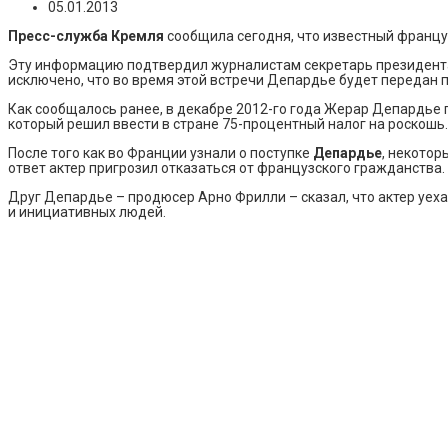
05.01.2013
Пресс-служба Кремля
сообщила сегодня, что известный францу
Эту информацию подтвердил журналистам секретарь президен
исключено, что во время этой встречи Депардье будет передан п
Как сообщалось ранее, в декабре 2012-го года Жерар Депардье
который решил ввести в стране 75-процентный налог на роскошь.
После того как во Франции узнали о поступке
Депардье
, некотор
ответ актер пригрозил отказаться от французского гражданства.
Друг Депардье – продюсер Арно Фрилли – сказал, что актер уеха
и инициативных людей.