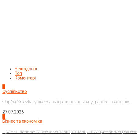
Нещодавні
Топ
Коментарі
1
Суспільство
Фарби Sniezka: універсальні рішення для внутрішніх і зовнішніх...
27.07.2026
2
Бізнес та економіка
Промышленные солнечные электростанции: современное решени