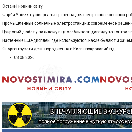
Останні новини світу
Фарби Sniezka: універсальні рішення для внутрішніх і зовнішніх ро
Промышленные солнечные электростанции: современное решени
Цукровий діабет у похилому віці: особливості догляду та контрол
Настенные LCD-дисплеи: где используются, какие бывают и заче
Як організувати день народження в Києві: покроковий гід
08.08.2026