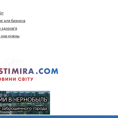
біт
е для бизнеса
ю здоров’я
м они нужны