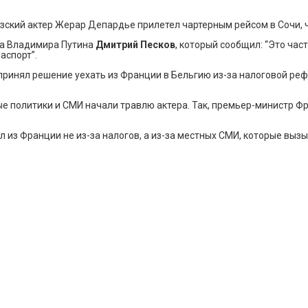
зский актер Жерар Депардье прилетел чартерным рейсом в Сочи, ч
та Владимира Путина
Дмитрий Песков
, который сообщил: “Это час
аспорт”.
 принял решение уехать из Франции в Бельгию из-за налоговой р
ые политики и СМИ начали травлю актера. Так, премьер-министр 
л из Франции не из-за налогов, а из-за местных СМИ, которые выз