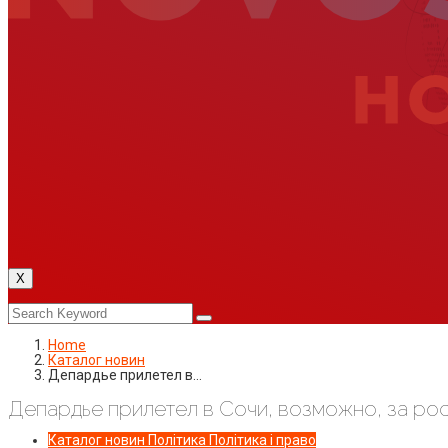
X
Home
Каталог новин
Депардье прилетел в…
Депардье прилетел в Сочи, возможно, за р
Каталог новин
Політика
Політика і право