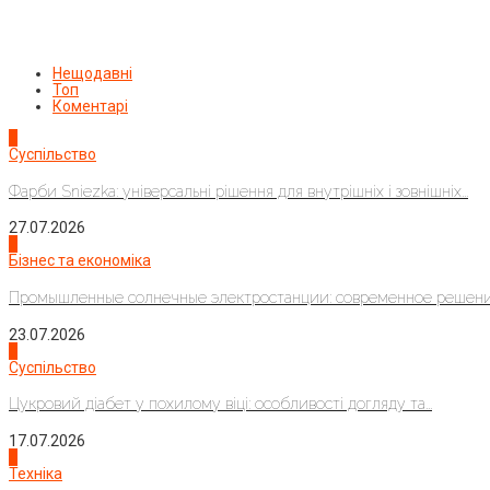
Нещодавні
Топ
Коментарі
1
Суспільство
Фарби Sniezka: універсальні рішення для внутрішніх і зовнішніх...
27.07.2026
2
Бізнес та економіка
Промышленные солнечные электростанции: современное решени
23.07.2026
3
Суспільство
Цукровий діабет у похилому віці: особливості догляду та...
17.07.2026
4
Техніка