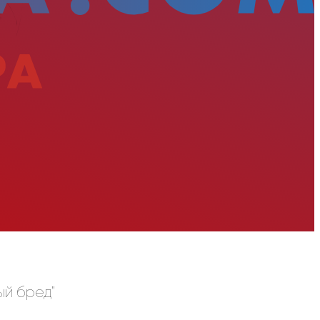
ый бред”