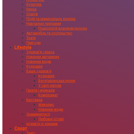
Культура
Наука
Освіта
Події та кримінальна хроніка
Навчальні програми
Психологія взаємовідносин
Автомобіль та суспільство
Театр
Пригоди
Lifestyle
Здоровʼя і краса
Новинки авторинку
Новинки моди
Кулінарія
Ваше здоровʼя
Кулінарія
Вегетаріанська кухня
У світі напоїв
Газети і журнали
Компромат
Виставка
Живопис
Новинки моди
Знаменитості
Любовні історії
Інтервʼю із зірками
Спорт
Теніс