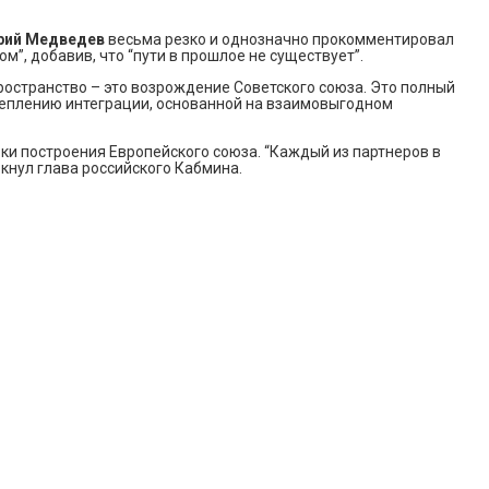
рий Медведев
весьма резко и однозначно прокомментировал
”, добавив, что “пути в прошлое не существует”.
остранство – это возрождение Советского союза. Это полный
укреплению интеграции, основанной на взаимовыгодном
ки построения Европейского союза. “Каждый из партнеров в
кнул глава российского Кабмина.