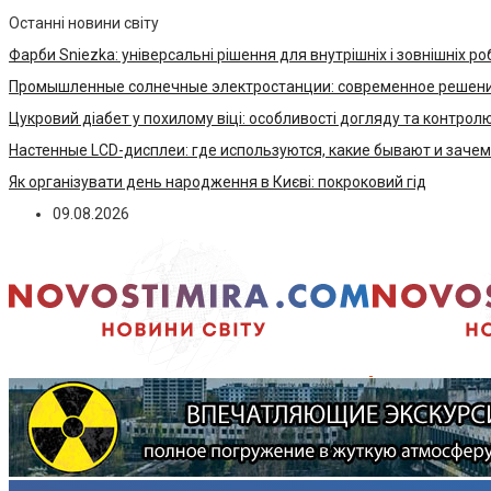
Останні новини світу
Фарби Sniezka: універсальні рішення для внутрішніх і зовнішніх ро
Промышленные солнечные электростанции: современное решени
Цукровий діабет у похилому віці: особливості догляду та контрол
Настенные LCD-дисплеи: где используются, какие бывают и заче
Як організувати день народження в Києві: покроковий гід
09.08.2026