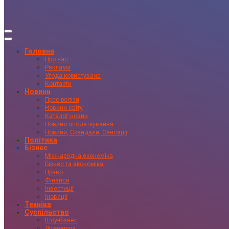
Головна
Про нас
Реклама
Угода користувача
Контакти
Новини
Прес-релізи
Новини світу
Каталог новин
Новини оподаткування
Новини, Скандали, Сенсації
Політика
Бізнес
Міжнародна економіка
Бізнес та економіка
Право
Фінанси
Інвестиції
Іновації
Техніка
Суспільство
Шоу-бізнес
Література