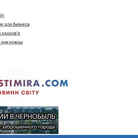
біт
е для бизнеса
ю здоров’я
м они нужны