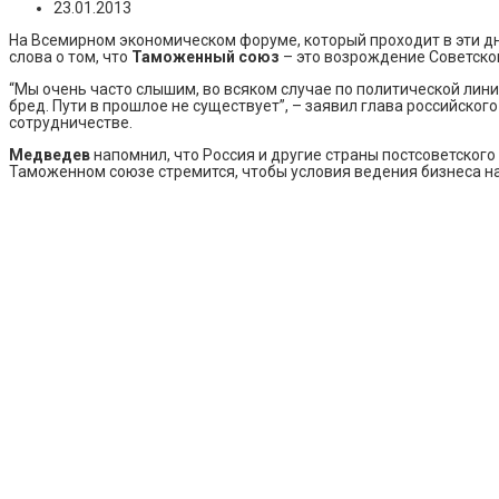
23.01.2013
На Всемирном экономическом форуме, который проходит в эти д
слова о том, что
Таможенный союз
– это возрождение Советског
“Мы очень часто слышим, во всяком случае по политической линии
бред. Пути в прошлое не существует”, – заявил глава российско
сотрудничестве.
Медведев
напомнил, что Россия и другие страны постсоветског
Таможенном союзе стремится, чтобы условия ведения бизнеса на 