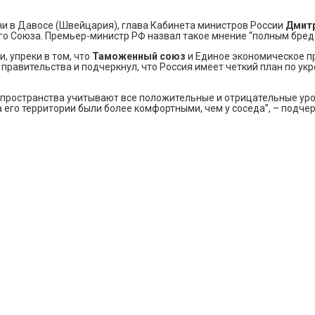
ни в Давосе (Швейцария), глава Кабинета министров России
Дмит
о Союза. Премьер-министр РФ назвал такое мнение “полным бредом
, упреки в том, что
Таможенный союз
и Единое экономическое пр
го правительства и подчеркнул, что Россия имеет четкий план по 
о пространства учитывают все положительные и отрицательные уро
его территории были более комфортными, чем у соседа”, – подчер