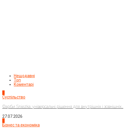
Нещодавні
Топ
Коментарі
1
Суспільство
Фарби Sniezka: універсальні рішення для внутрішніх і зовнішніх...
27.07.2026
2
Бізнес та економіка