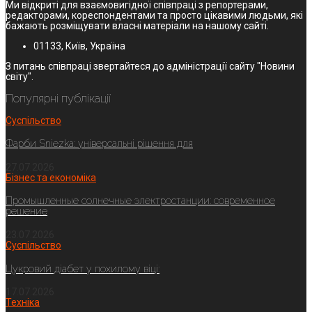
Ми відкриті для взаємовигідної співпраці з репортерами,
редакторами, кореспондентами та просто цікавими людьми, які
бажають розміщувати власні матеріали на нашому сайті.
01133, Київ, Україна
З питань співпраці звертайтеся до адміністрації сайту "Новини
світу".
Популярні публікації
Суспільство
Фарби Sniezka: універсальні рішення для
27.07.2026
Бізнес та економіка
Промышленные солнечные электростанции: современное
решение
23.07.2026
Суспільство
Цукровий діабет у похилому віці:
17.07.2026
Техніка