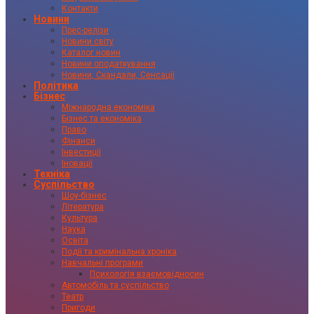
Контакти
Новини
Прес-релізи
Новини світу
Каталог новин
Новини оподаткування
Новини, Скандали, Сенсації
Політика
Бізнес
Міжнародна економіка
Бізнес та економіка
Право
Фінанси
Інвестиції
Іновації
Техніка
Суспільство
Шоу-бізнес
Література
Культура
Наука
Освіта
Події та кримінальна хроніка
Навчальні програми
Психологія взаємовідносин
Автомобіль та суспільство
Театр
Пригоди