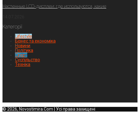
Настенные LCD-дисплеи: где используются, какие
14.07.2026
Категорії
Lifestyle
Бізнес та економіка
Новини
Політика
Спорт
Суспільство
Техніка
© 2026, Novostimira.Com | Усі права захищені