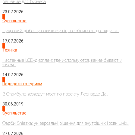
решение для бизнеса
23.07.2026
3
Суспільство
Цукровий діабет у похилому віці: особливості догляду та...
17.07.2026
4
Техніка
Настенные LCD-дисплеи: где используются, какие бывают и
зачем...
14.07.2026
1
Подорожі та туризм
В Стамбуле возведут мост по проекту Леонардо Да...
30.06.2019
2
Суспільство
Фарби Sniezka: універсальні рішення для внутрішніх і зовнішніх...
27.07.2026