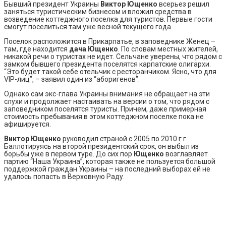
Бывший президент Украины
Виктор Ющенко
всерьез решил
заняться туристическим бизнесом и вложил средства в
возведение коттеджного поселка для туристов. Первые гости
смогут поселиться там уже весной текущего года.
Поселок расположится в Прикарпатье, в заповеднике Женец –
там, где находится
дача Ющенко
. По словам местных жителей,
никакой речи о туристах не идет. Сельчане уверены, что рядом с
замком бывшего президента поселятся карпатские олигархи.
“Это будет такой себе отельчик с ресторанчиком. Ясно, что для
VIP-лиц”, – заявил один из “аборигенов”.
Однако сам экс-глава Украины внимания не обращает на эти
слухи и продолжает настаивать на версии о том, что рядом с
заповедником поселятся туристы. Причем, даже примерная
стоимость пребывания в этом коттеджном поселке пока не
афишируется.
Виктор Ющенко
руководил страной с 2005 по 2010 г.г.
Баллотируясь на второй президентский срок, он выбыл из
борьбы уже в первом туре. До сих пор
Ющенко
возглавляет
партию “Наша Украина”, которая также не пользуется большой
поддержкой граждан Украины – на последний выборах ей не
удалось попасть в Верховную Раду.