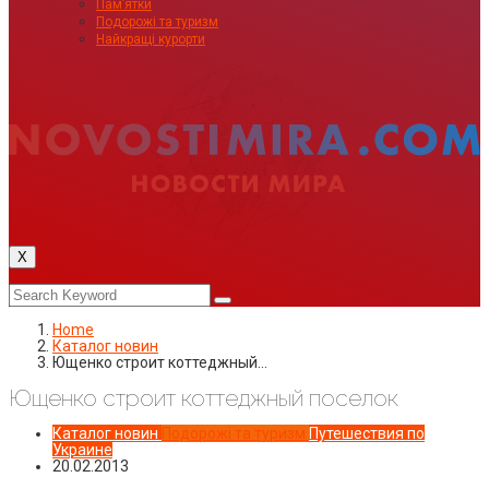
Пам’ятки
Подорожі та туризм
Найкращі курорти
X
Home
Каталог новин
Ющенко строит коттеджный…
Ющенко строит коттеджный поселок
Каталог новин
Подорожі та туризм
Путешествия по
Украине
20.02.2013