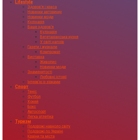
Lifestyle
Здоровʼя і краса
Новинки авторинку
Новинки моди
Кулінарія
Ваше здоровʼя
Кулінарія
Вегетаріанська кухня
У світі напоїв
Газети і журнали
Компромат
Виставка
Живопис
Новинки моди
Знаменитості
Любовні історії
Інтервʼю із зірками
Спорт
Теніс
Футбол
Хокей
Бокс
Автоспорт
Легка атлетіка
Туризм
Подорожі навколо світу
Подорожі по Україні
Країни та міста