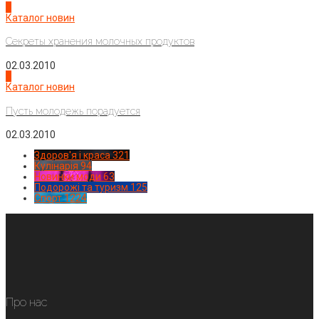
3
Каталог новин
Секреты хранения молочных продуктов
02.03.2010
4
Каталог новин
Пусть молодежь порадуется
02.03.2010
Здоров'я і краса
321
Кулінарія
94
Новинки моди
63
Подорожі та туризм
125
Спорт
1224
Про нас