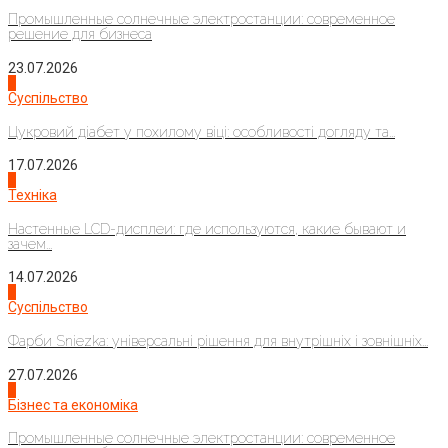
Промышленные солнечные электростанции: современное
решение для бизнеса
23.07.2026
3
Суспільство
Цукровий діабет у похилому віці: особливості догляду та...
17.07.2026
4
Техніка
Настенные LCD-дисплеи: где используются, какие бывают и
зачем...
14.07.2026
1
Суспільство
Фарби Sniezka: універсальні рішення для внутрішніх і зовнішніх...
27.07.2026
2
Бізнес та економіка
Промышленные солнечные электростанции: современное