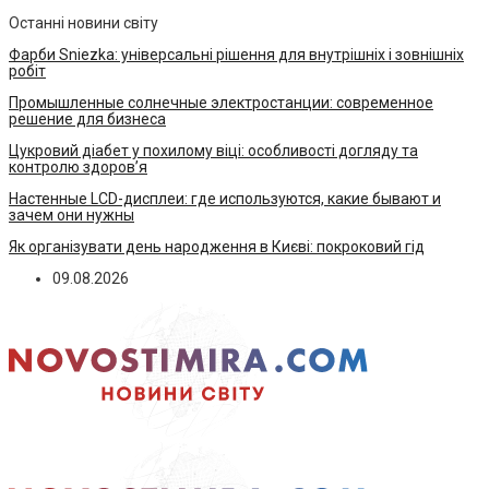
Останні новини світу
Фарби Sniezka: універсальні рішення для внутрішніх і зовнішніх
робіт
Промышленные солнечные электростанции: современное
решение для бизнеса
Цукровий діабет у похилому віці: особливості догляду та
контролю здоров’я
Настенные LCD-дисплеи: где используются, какие бывают и
зачем они нужны
Як організувати день народження в Києві: покроковий гід
09.08.2026