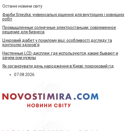
Останні новини світу
Фарби Sniezka: універсальні рішення для внутрішніх і зовнішніх
робіт
Промышленные солнечные электростанции: современное
решение для бизнеса
Цукровий діабет у похилому віці: особливості догляду та
контролю здоров’я
Настенные LCD-дисплеи: где используются, какие бывают и
зачем они нужны
Як організувати день народження в Києві: покроковий гід
07.08.2026