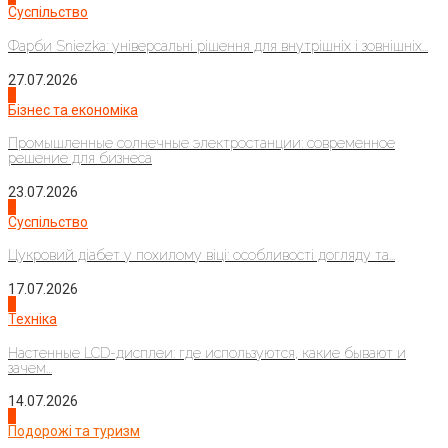
Суспільство
Фарби Sniezka: універсальні рішення для внутрішніх і зовнішніх...
27.07.2026
2
Бізнес та економіка
Промышленные солнечные электростанции: современное
решение для бизнеса
23.07.2026
3
Суспільство
Цукровий діабет у похилому віці: особливості догляду та...
17.07.2026
4
Техніка
Настенные LCD-дисплеи: где используются, какие бывают и
зачем...
14.07.2026
1
Подорожі та туризм