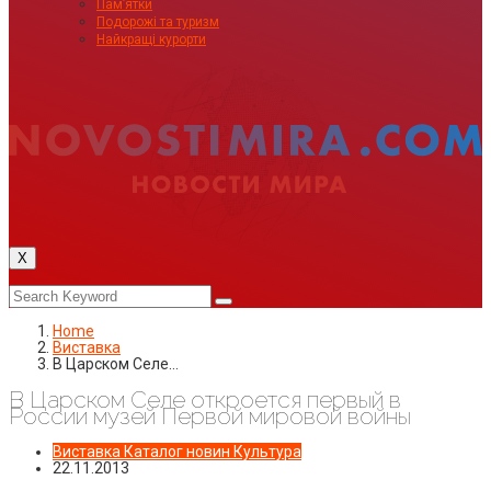
Пам’ятки
Подорожі та туризм
Найкращі курорти
X
Home
Виставка
В Царском Селе…
В Царском Селе откроется первый в
России музей Первой мировой войны
Виставка
Каталог новин
Культура
22.11.2013