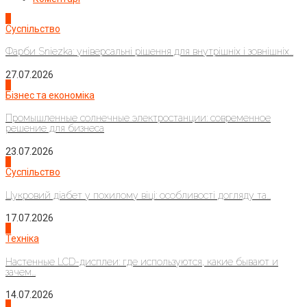
1
Суспільство
Фарби Sniezka: універсальні рішення для внутрішніх і зовнішніх...
27.07.2026
2
Бізнес та економіка
Промышленные солнечные электростанции: современное
решение для бизнеса
23.07.2026
3
Суспільство
Цукровий діабет у похилому віці: особливості догляду та...
17.07.2026
4
Техніка
Настенные LCD-дисплеи: где используются, какие бывают и
зачем...
14.07.2026
1