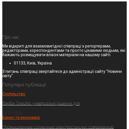
Про нас
Ми відкриті для взаємовигідної співпраці з репортерами,
редакторами, кореспондентами та просто цікавими людьми, які
бажають розміщувати власні матеріали на нашому сайті.
01133, Київ, Україна
З питань співпраці звертайтеся до адміністрації сайту "Новини
світу".
Популярні публікації
Суспільство
Фарби Sniezka: універсальні рішення для
27.07.2026
Бізнес та економіка
Промышленные солнечные электростанции: современное