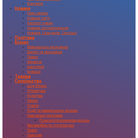
Контакти
Новини
Прес-релізи
Новини світу
Каталог новин
Новини оподаткування
Новини, Скандали, Сенсації
Політика
Бізнес
Міжнародна економіка
Бізнес та економіка
Право
Фінанси
Інвестиції
Іновації
Техніка
Суспільство
Шоу-бізнес
Література
Культура
Наука
Освіта
Події та кримінальна хроніка
Навчальні програми
Психологія взаємовідносин
Автомобіль та суспільство
Театр
Пригоди