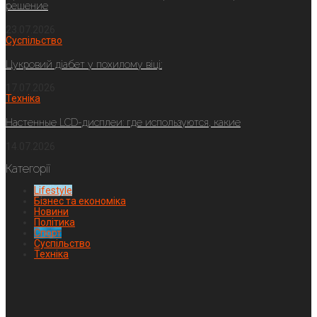
решение
23.07.2026
Суспільство
Цукровий діабет у похилому віці:
17.07.2026
Техніка
Настенные LCD-дисплеи: где используются, какие
14.07.2026
Категорії
Lifestyle
Бізнес та економіка
Новини
Політика
Спорт
Суспільство
Техніка