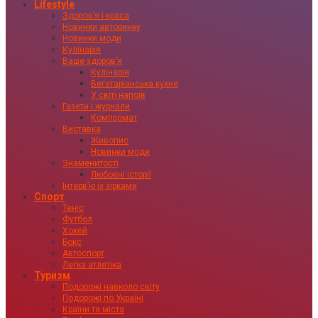
Lifestyle
Здоровʼя і краса
Новинки авторинку
Новинки моди
Кулінарія
Ваше здоровʼя
Кулінарія
Вегетаріанська кухня
У світі напоїв
Газети і журнали
Компромат
Виставка
Живопис
Новинки моди
Знаменитості
Любовні історії
Інтервʼю із зірками
Спорт
Теніс
Футбол
Хокей
Бокс
Автоспорт
Легка атлетіка
Туризм
Подорожі навколо світу
Подорожі по Україні
Країни та міста