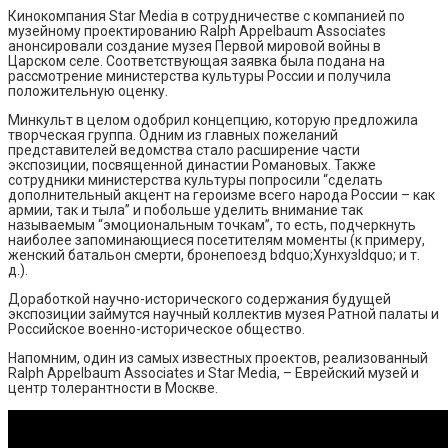
Кинокомпания Star Media в сотрудничестве с компанией по
музейному проектированию Ralph Appelbaum Associates
анонсировали создание музея Первой мировой войны в
Царском селе. Соответствующая заявка была подана на
рассмотрение министерства культуры России и получила
положительную оценку.
Минкульт в целом одобрил концепцию, которую предложила
творческая группа. Одним из главных пожеланий
представителей ведомства стало расширение части
экспозиции, посвященной династии Романовых. Также
сотрудники министерства культуры попросили “сделать
дополнительный акцент на героизме всего народа России – как
армии, так и тыла” и побольше уделить внимание так
называемым “эмоциональным точкам”, то есть, подчеркнуть
наиболее запоминающиеся посетителям моменты (к примеру,
женский батальон смерти, бронепоезд bdquo;Хунхузldquo; и т.
д.).
Доработкой научно-исторического содержания будущей
экспозиции займутся научный коллектив музея Ратной палаты и
Российское военно-историческое общество.
Напомним, один из самых известных проектов, реализованный
Ralph Appelbaum Associates и Star Media, – Еврейский музей и
центр толерантности в Москве.