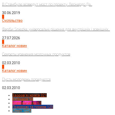
В Стамбуле возведут мост по проекту Леонардо Да...
30.06.2019
2
Суспільство
Фарби Sniezka: універсальні рішення для внутрішніх і зовнішніх...
27.07.2026
3
Каталог новин
Секреты хранения молочных продуктов
02.03.2010
4
Каталог новин
Пусть молодежь порадуется
02.03.2010
Здоров'я і краса
321
Кулінарія
94
Новинки моди
63
Подорожі та туризм
125
Спорт
1224