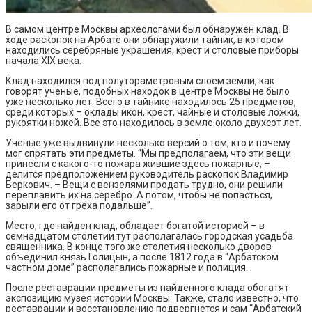
В самом центре Москвы археологами был обнаружен клад. В
ходе раскопок на Арбате они обнаружили тайник, в котором
находились серебряные украшения, крест и столовые приборы
начала XIX века.
Клад находился под полутораметровым слоем земли, как
говорят ученые, подобных находок в центре Москвы не было
уже несколько лет. Всего в тайнике находилось 25 предметов,
среди которых – оклады икон, крест, чайные и столовые ложки,
рукоятки ножей. Все это находилось в земле около двухсот лет.
Ученые уже выдвинули несколько версий о том, кто и почему
мог спрятать эти предметы. “Мы предполагаем, что эти вещи
принесли с какого-то пожара жившие здесь пожарные, –
делится предположением руководитель раскопок Владимир
Беркович. – Вещи с вензелями продать трудно, они решили
переплавить их на серебро. А потом, чтобы не попасться,
зарыли его от греха подальше”.
Место, где найден клад, обладает богатой историей – в
семнадцатом столетии тут располагалась городская усадьба
священника. В конце того же столетия несколько дворов
объединил князь Голицын, а после 1812 года в “Арбатском
частном доме” располагались пожарные и полиция.
После реставрации предметы из найденного клада обогатят
экспозицию музея истории Москвы. Также, стало известно, что
реставрации и восстановлению подвергнется и сам “Арбатский