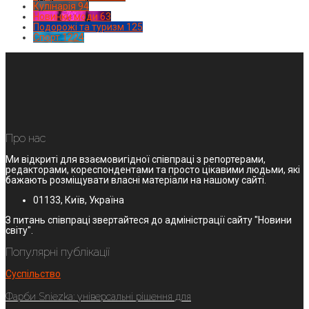
Кулінарія
94
Новинки моди
63
Подорожі та туризм
125
Спорт
1224
Про нас
Ми відкриті для взаємовигідної співпраці з репортерами,
редакторами, кореспондентами та просто цікавими людьми, які
бажають розміщувати власні матеріали на нашому сайті.
01133, Київ, Україна
З питань співпраці звертайтеся до адміністрації сайту "Новини
світу".
Популярні публікації
Суспільство
Фарби Sniezka: універсальні рішення для