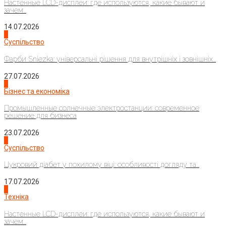
Настенные LCD-дисплеи: где используются, какие бывают и
зачем...
14.07.2026
1
Суспільство
Фарби Sniezka: універсальні рішення для внутрішніх і зовнішніх...
27.07.2026
2
Бізнес та економіка
Промышленные солнечные электростанции: современное
решение для бизнеса
23.07.2026
3
Суспільство
Цукровий діабет у похилому віці: особливості догляду та...
17.07.2026
4
Техніка
Настенные LCD-дисплеи: где используются, какие бывают и
зачем...