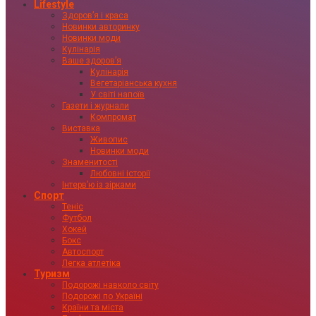
Lifestyle
Здоровʼя і краса
Новинки авторинку
Новинки моди
Кулінарія
Ваше здоровʼя
Кулінарія
Вегетаріанська кухня
У світі напоїв
Газети і журнали
Компромат
Виставка
Живопис
Новинки моди
Знаменитості
Любовні історії
Інтервʼю із зірками
Спорт
Теніс
Футбол
Хокей
Бокс
Автоспорт
Легка атлетіка
Туризм
Подорожі навколо світу
Подорожі по Україні
Країни та міста