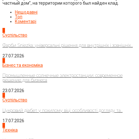
частный дом”, на территории которого был найден клад.
Нещодавні
Топ
Коментарі
1
Суспільство
Фарби Sniezka: універсальні рішення для внутрішніх і зовнішніх...
27.07.2026
2
Бізнес та економіка
Промышленные солнечные электростанции: современное
решение для бизнеса
23.07.2026
3
Суспільство
Цукровий діабет у похилому віці: особливості догляду та...
17.07.2026
4
Техніка