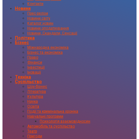
Контакти
Новини
Прес-релізи
Новини світу
Каталог новин
Новини оподаткування
Новини, Скандали, Сенсації
Політика
Бізнес
Міжнародна економіка
Бізнес та економіка
Право
Фінанси
Інвестиції
Іновації
Техніка
Суспільство
Шоу-бізнес
Література
Культура
Наука
Освіта
Події та кримінальна хроніка
Навчальні програми
Психологія взаємовідносин
Автомобіль та суспільство
Театр
Пригоди