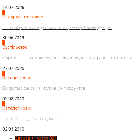
14.07.2026
1
Подорожі та туризм
В Стамбуле возведут мост по проекту Леонардо Да...
30.06.2019
2
Суспільство
Фарби Sniezka: універсальні рішення для внутрішніх і зовнішніх...
27.07.2026
3
Каталог новин
Секреты хранения молочных продуктов
02.03.2010
4
Каталог новин
Пусть молодежь порадуется
02.03.2010
Здоров'я і краса
321