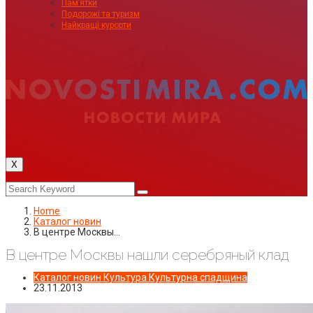
Пам’ятки
Подорожі та туризм
Найкращі курорти
X
Home
Каталог новин
В центре Москвы…
В центре Москвы нашли серебряный клад
Каталог новин
Культура
Культурна спадщина
23.11.2013