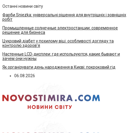
Останні новини світу
Фарби Sniezka: універсальні рішення для внутрішніх і зовнішніх
робіт
Промышленные солнечные электростанции: современное
решение для бизнеса
Цукровий діабет у похилому віці: особливості догляду та
контролю здоров’я
Настенные LCD-дисплеи: где используются, какие бывают и
зачем они нужны
Як організувати день народження в Києві: покроковий гід
06.08.2026