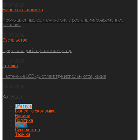
27.07.2026
Бізнес та економіка
Промышленные солнечные электростанции: современное
решение
23.07.2026
Суспільство
Цукровий діабет у похилому віці:
17.07.2026
Техніка
Настенные LCD-дисплеи: где используются, какие
14.07.2026
Категорії
Lifestyle
Бізнес та економіка
Новини
Політика
Спорт
Суспільство
Техніка