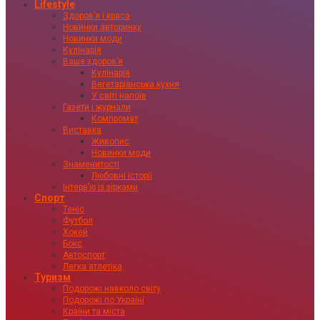
Lifestyle
Здоровʼя і краса
Новинки авторинку
Новинки моди
Кулінарія
Ваше здоровʼя
Кулінарія
Вегетаріанська кухня
У світі напоїв
Газети і журнали
Компромат
Виставка
Живопис
Новинки моди
Знаменитості
Любовні історії
Інтервʼю із зірками
Спорт
Теніс
Футбол
Хокей
Бокс
Автоспорт
Легка атлетіка
Туризм
Подорожі навколо світу
Подорожі по Україні
Країни та міста