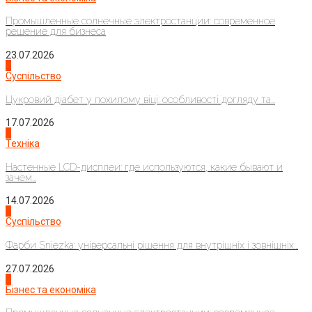
Промышленные солнечные электростанции: современное
решение для бизнеса
23.07.2026
3
Суспільство
Цукровий діабет у похилому віці: особливості догляду та...
17.07.2026
4
Техніка
Настенные LCD-дисплеи: где используются, какие бывают и
зачем...
14.07.2026
1
Суспільство
Фарби Sniezka: універсальні рішення для внутрішніх і зовнішніх...
27.07.2026
2
Бізнес та економіка