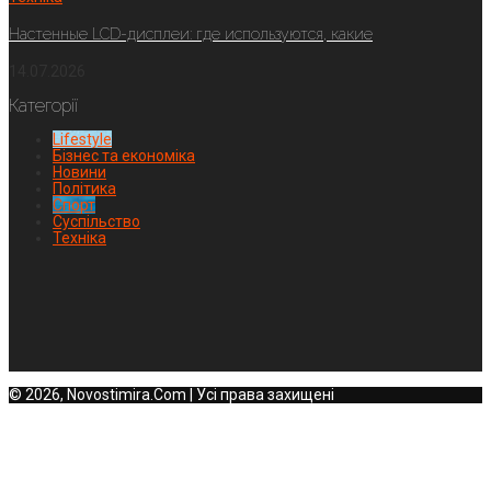
Настенные LCD-дисплеи: где используются, какие
14.07.2026
Категорії
Lifestyle
Бізнес та економіка
Новини
Політика
Спорт
Суспільство
Техніка
© 2026, Novostimira.Com | Усі права захищені