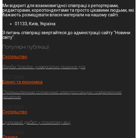
Ми відкриті для взаємовигідної співпраці з репортерами,
редакторами, кореспондентами та просто цікавими людьми, які
бажають розміщувати власні матеріали на нашому сайті.
01133, Київ, Україна
З питань співпраці звертайтеся до адміністрації сайту "Новини
світу".
Популярні публікації
Суспільство
Фарби Sniezka: універсальні рішення для
27.07.2026
Бізнес та економіка
Промышленные солнечные электростанции: современное
решение
23.07.2026
Суспільство
Цукровий діабет у похилому віці:
17.07.2026
Техніка