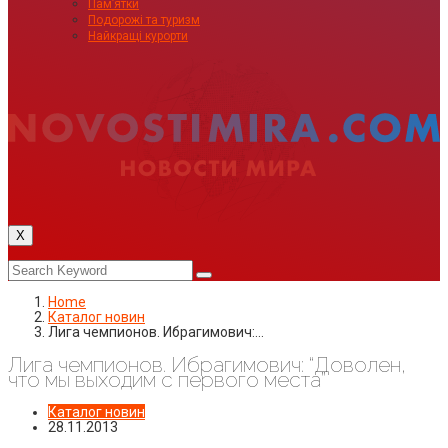
Пам’ятки
Подорожі та туризм
Найкращі курорти
X
Home
Каталог новин
Лига чемпионов. Ибрагимович:…
Лига чемпионов. Ибрагимович: “Доволен,
что мы выходим с первого места”
Каталог новин
28.11.2013