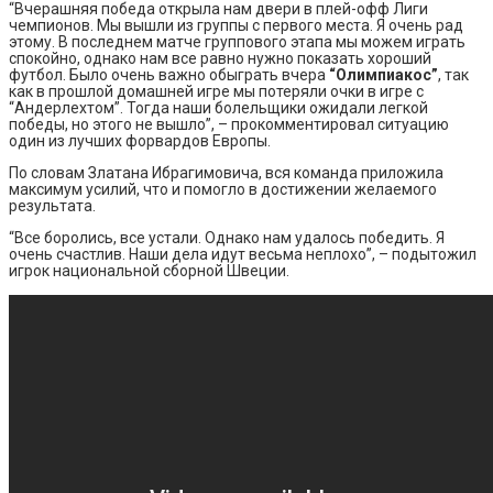
“Вчерашняя победа открыла нам двери в плей-офф Лиги
чемпионов. Мы вышли из группы с первого места. Я очень рад
этому. В последнем матче группового этапа мы можем играть
спокойно, однако нам все равно нужно показать хороший
футбол. Было очень важно обыграть вчера
“Олимпиакос”
, так
как в прошлой домашней игре мы потеряли очки в игре с
“Андерлехтом”. Тогда наши болельщики ожидали легкой
победы, но этого не вышло”, – прокомментировал ситуацию
один из лучших форвардов Европы.
По словам Златана Ибрагимовича, вся команда приложила
максимум усилий, что и помогло в достижении желаемого
результата.
“Все боролись, все устали. Однако нам удалось победить. Я
очень счастлив. Наши дела идут весьма неплохо”, – подытожил
игрок национальной сборной Швеции.