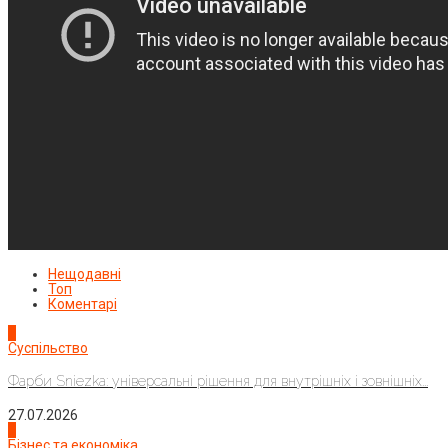
Нещодавні
Топ
Коментарі
1
Суспільство
Фарби Sniezka: універсальні рішення для внутрішніх і зовнішніх...
27.07.2026
2
Бізнес та економіка