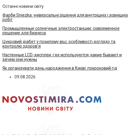
Останні новини світу
Фарби Sniezka: універсальні рішення для внутрішніх і зовнішніх
робіт
Промышленные солнечные электростанции: современное
решение для бизнеса
Цукровий діабет у похилому віці: особливості догляду та
контролю здоров’я
Настенные LCD-дисплеи: где используются, какие бывают и
зачем они нужны
Як організувати день народження в Києві: покроковий гід
09.08.2026