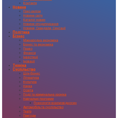
Контакти
Новини
Прес-релізи
Новини світу
Каталог новин
Новини оподаткування
Новини, Скандали, Сенсації
Політика
Бізнес
Міжнародна економіка
Бізнес та економіка
Право
Фінанси
Інвестиції
Іновації
Техніка
Суспільство
Шоу-бізнес
Література
Культура
Наука
Освіта
Події та кримінальна хроніка
Навчальні програми
Психологія взаємовідносин
Автомобіль та суспільство
Театр
Пригоди