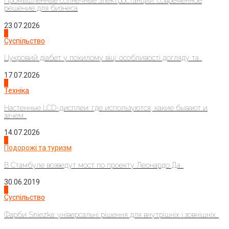
Промышленные солнечные электростанции: современное
решение для бизнеса
23.07.2026
3
Суспільство
Цукровий діабет у похилому віці: особливості догляду та...
17.07.2026
4
Техніка
Настенные LCD-дисплеи: где используются, какие бывают и
зачем...
14.07.2026
1
Подорожі та туризм
В Стамбуле возведут мост по проекту Леонардо Да...
30.06.2019
2
Суспільство
Фарби Sniezka: універсальні рішення для внутрішніх і зовнішніх...