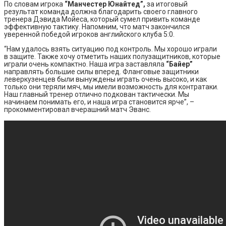
По словам игрока
“Манчестер Юнайтед”,
за итоговый
результат команда должна благодарить своего главного
тренера Дэвида Мойеса, который сумел привить команде
эффективную тактику. Напомним, что матч закончился
уверенной победой игроков английского клуба 5:0.
“Нам удалось взять ситуацию под контроль. Мы хорошо играли
в защите. Также хочу отметить наших полузащитников, которые
играли очень компактно. Наша игра заставляла
“Байер”
направлять большие силы вперед. Фланговые защитники
леверкузенцев были вынуждены играть очень высоко, и как
только они теряли мяч, мы имели возможность для контратаки.
Наш главный тренер отлично подкован тактически. Мы
начинаем понимать его, и наша игра становится ярче”, –
прокомментировал вчерашний матч Эванс.