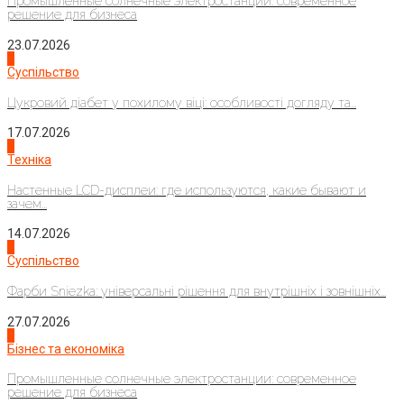
Промышленные солнечные электростанции: современное
решение для бизнеса
23.07.2026
3
Суспільство
Цукровий діабет у похилому віці: особливості догляду та...
17.07.2026
4
Техніка
Настенные LCD-дисплеи: где используются, какие бывают и
зачем...
14.07.2026
1
Суспільство
Фарби Sniezka: універсальні рішення для внутрішніх і зовнішніх...
27.07.2026
2
Бізнес та економіка
Промышленные солнечные электростанции: современное
решение для бизнеса