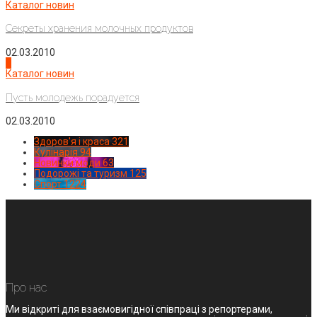
Каталог новин
Секреты хранения молочных продуктов
02.03.2010
4
Каталог новин
Пусть молодежь порадуется
02.03.2010
Здоров'я і краса
321
Кулінарія
94
Новинки моди
63
Подорожі та туризм
125
Спорт
1224
Про нас
Ми відкриті для взаємовигідної співпраці з репортерами,