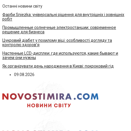
Останні новини світу
Фарби Sniezka: універсальні рішення для внутрішніх і зовнішніх
робіт
Промышленные солнечные электростанции: современное
решение для бизнеса
Цукровий діабет у похилому віці: особливості догляду та
контролю здоров’я
Настенные LCD-дисплеи: где используются, какие бывают и
зачем они нужны
Як організувати день народження в Києві: покроковий гід
09.08.2026