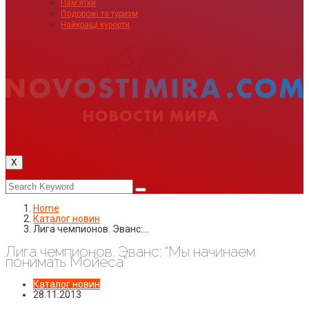
Пам’ятки
Подорожі та туризм
Найкращі курорти
X
Home
Каталог новин
Лига чемпионов. Эванс:…
Лига чемпионов. Эванс: “Мы начинаем
понимать Мойеса”
Каталог новин
28.11.2013