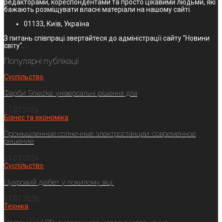
редакторами, кореспондентами та просто цікавими людьми, які
бажають розміщувати власні матеріали на нашому сайті.
01133, Київ, Україна
З питань співпраці звертайтеся до адміністрації сайту "Новини
світу".
Популярні публікації
Суспільство
Фарби Sniezka: універсальні рішення для
27.07.2026
Бізнес та економіка
Промышленные солнечные электростанции: современное
решение
23.07.2026
Суспільство
Цукровий діабет у похилому віці:
17.07.2026
Техніка