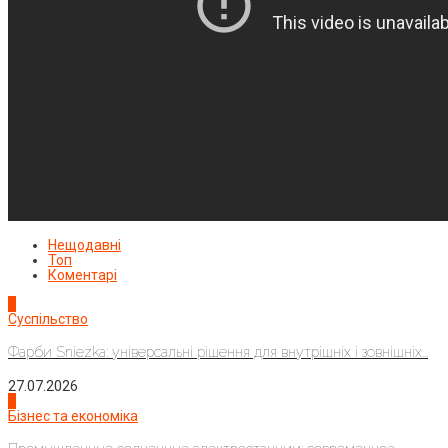
Нещодавні
Топ
Коментарі
1
Суспільство
Фарби Sniezka: універсальні рішення для внутрішніх і зовнішніх...
27.07.2026
2
Бізнес та економіка