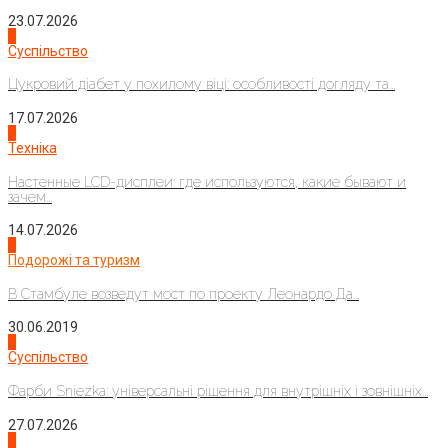
23.07.2026
3
Суспільство
Цукровий діабет у похилому віці: особливості догляду та...
17.07.2026
4
Техніка
Настенные LCD-дисплеи: где используются, какие бывают и
зачем...
14.07.2026
1
Подорожі та туризм
В Стамбуле возведут мост по проекту Леонардо Да...
30.06.2019
2
Суспільство
Фарби Sniezka: універсальні рішення для внутрішніх і зовнішніх...
27.07.2026
3