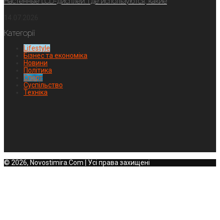
Настенные LCD-дисплеи: где используются, какие
14.07.2026
Категорії
Lifestyle
Бізнес та економіка
Новини
Політика
Спорт
Суспільство
Техніка
© 2026, Novostimira.Com | Усі права захищені