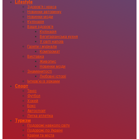
Lifestyle
Здоровʼя і краса
Новинки авторинку
Новинки моди
Кулінарія
Ваше здоровʼя
Кулінарія
Вегетаріанська кухня
У світі напоїв
Газети і журнали
Компромат
Виставка
Живопис
Новинки моди
Знаменитості
Любовні історії
Інтервʼю із зірками
Спорт
Теніс
Футбол
Хокей
Бокс
Автоспорт
Легка атлетіка
Туризм
Подорожі навколо світу
Подорожі по Україні
Країни та міста