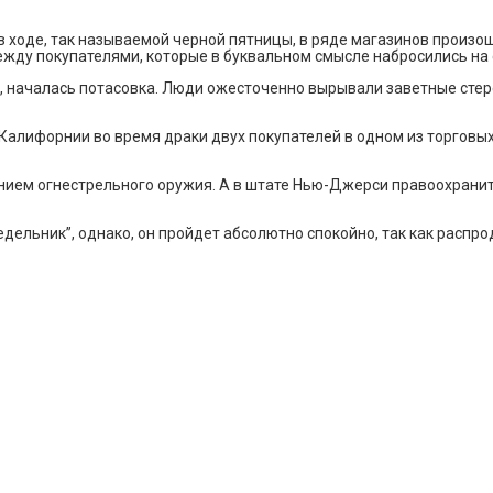
ходе, так называемой черной пятницы, в ряде магазинов произош
ежду покупателями, которые в буквальном смысле набросились на
я, началась потасовка. Люди ожесточенно вырывали заветные стер
 Калифорнии во время драки двух покупателей в одном из торговы
ением огнестрельного оружия. А в штате Нью-Джерси правоохрани
ельник”, однако, он пройдет абсолютно спокойно, так как распро