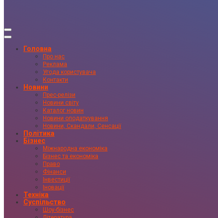
Головна
Про нас
Реклама
Угода користувача
Контакти
Новини
Прес-релізи
Новини світу
Каталог новин
Новини оподаткування
Новини, Скандали, Сенсації
Політика
Бізнес
Міжнародна економіка
Бізнес та економіка
Право
Фінанси
Інвестиції
Іновації
Техніка
Суспільство
Шоу-бізнес
Література