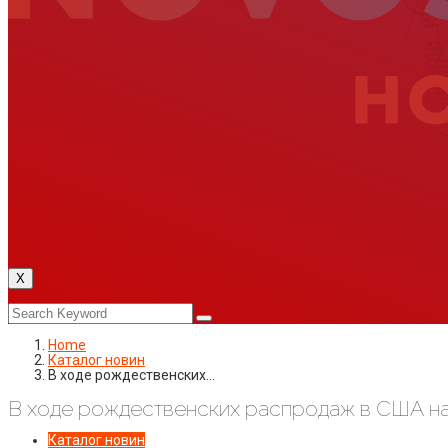
X
Home
Каталог новин
В ходе рождественских…
В ходе рождественских распродаж в США на
Каталог новин