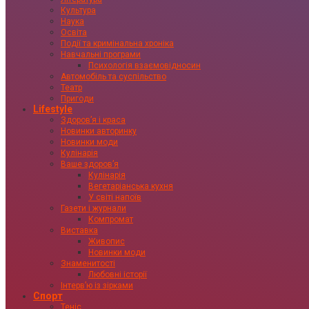
Культура
Наука
Освіта
Події та кримінальна хроніка
Навчальні програми
Психологія взаємовідносин
Автомобіль та суспільство
Театр
Пригоди
Lifestyle
Здоровʼя і краса
Новинки авторинку
Новинки моди
Кулінарія
Ваше здоровʼя
Кулінарія
Вегетаріанська кухня
У світі напоїв
Газети і журнали
Компромат
Виставка
Живопис
Новинки моди
Знаменитості
Любовні історії
Інтервʼю із зірками
Спорт
Теніс