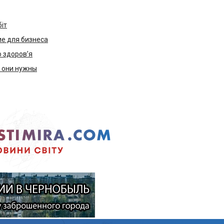
біт
е для бизнеса
ю здоров’я
м они нужны