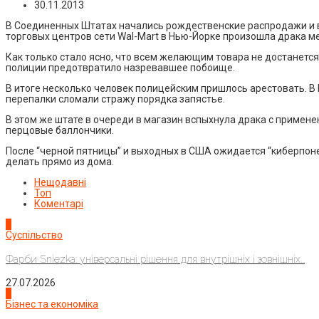
30.11.2013
В Соединенных Штатах начались рождественские распродажи и в 
торговых центров сети Wal-Mart в Нью-Йорке произошла драка м
Как только стало ясно, что всем желающим товара не достанетс
полиции предотвратило назревавшее побоище.
В итоге несколько человек полицейским пришлось арестовать. В
перепалки сломали стражу порядка запястье.
В этом же штате в очереди в магазин вспыхнула драка с примен
перцовые баллончики.
После “черной пятницы” и выходных в США ожидается “киберпонед
делать прямо из дома.
Нещодавні
Топ
Коментарі
1
Суспільство
Фарби Sniezka: універсальні рішення для внутрішніх і зовнішніх...
27.07.2026
2
Бізнес та економіка