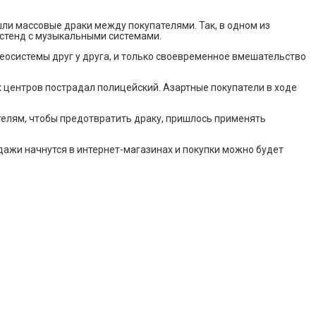
ли массовые драки между покупателями. Так, в одном из
 стенд с музыкальными системами.
еосистемы друг у друга, и только своевременное вмешательство
х центров пострадал полицейский. Азартные покупатели в ходе
телям, чтобы предотвратить драку, пришлось применять
дажи начнутся в интернет-магазинах и покупки можно будет