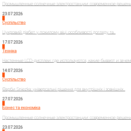
Промышленные солнечные электростанции: современное решени
23.07.2026
3
Суспільство
Цукровий діабет у похилому віці: особливості догляду та...
17.07.2026
4
Техніка
Настенные LCD-дисплеи: где используются, какие бывают и зачем..
14.07.2026
1
Суспільство
Фарби Sniezka: універсальні рішення для внутрішніх і зовнішніх...
27.07.2026
2
Бізнес та економіка
Промышленные солнечные электростанции: современное решени
23.07.2026