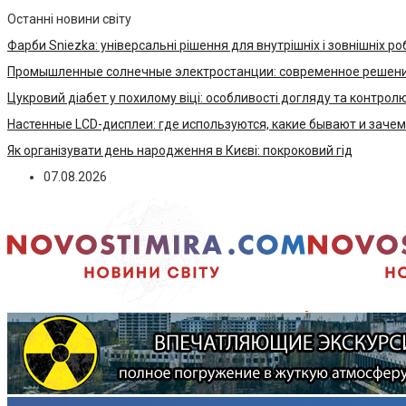
Останні новини світу
Фарби Sniezka: універсальні рішення для внутрішніх і зовнішніх ро
Промышленные солнечные электростанции: современное решени
Цукровий діабет у похилому віці: особливості догляду та контрол
Настенные LCD-дисплеи: где используются, какие бывают и заче
Як організувати день народження в Києві: покроковий гід
07.08.2026