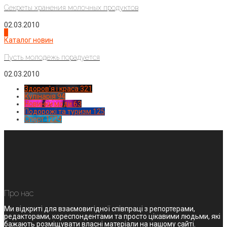
Секреты хранения молочных продуктов
02.03.2010
4
Каталог новин
Пусть молодежь порадуется
02.03.2010
Здоров'я і краса
321
Кулінарія
94
Новинки моди
63
Подорожі та туризм
125
Спорт
1224
Про нас
Ми відкриті для взаємовигідної співпраці з репортерами,
редакторами, кореспондентами та просто цікавими людьми, які
бажають розміщувати власні матеріали на нашому сайті.