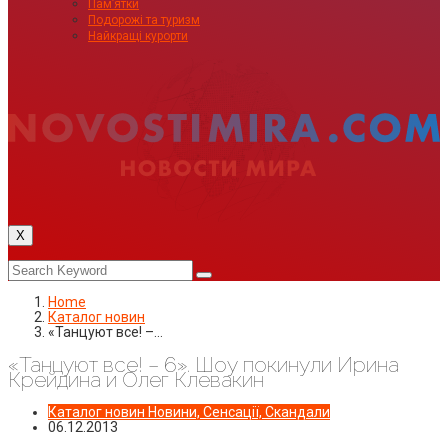
Пам’ятки
Подорожі та туризм
Найкращі курорти
X
Home
Каталог новин
«Танцуют все! –…
«Танцуют все! – 6». Шоу покинули Ирина
Крейдина и Олег Клевакин
Каталог новин
Новини, Сенсації, Скандали
06.12.2013