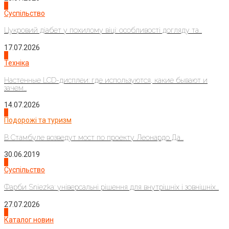
3
Суспільство
Цукровий діабет у похилому віці: особливості догляду та...
17.07.2026
4
Техніка
Настенные LCD-дисплеи: где используются, какие бывают и
зачем...
14.07.2026
1
Подорожі та туризм
В Стамбуле возведут мост по проекту Леонардо Да...
30.06.2019
2
Суспільство
Фарби Sniezka: універсальні рішення для внутрішніх і зовнішніх...
27.07.2026
3
Каталог новин