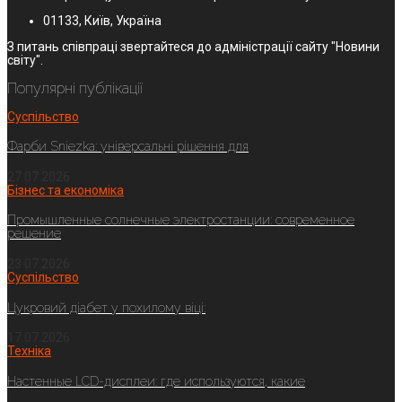
01133, Київ, Україна
З питань співпраці звертайтеся до адміністрації сайту "Новини
світу".
Популярні публікації
Суспільство
Фарби Sniezka: універсальні рішення для
27.07.2026
Бізнес та економіка
Промышленные солнечные электростанции: современное
решение
23.07.2026
Суспільство
Цукровий діабет у похилому віці:
17.07.2026
Техніка
Настенные LCD-дисплеи: где используются, какие