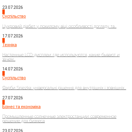
23.07.2026
3
Суспільство
Цукровий діабет у похилому віці: особливості догляду та...
17.07.2026
4
Техніка
Настенные LCD-дисплеи: где используются, какие бывают и
зачем...
14.07.2026
1
Суспільство
Фарби Sniezka: універсальні рішення для внутрішніх і зовнішніх...
27.07.2026
2
Бізнес та економіка
Промышленные солнечные электростанции: современное
решение для бизнеса
23.07.2026