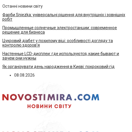
Останні новини світу
Фарби Sniezka: універсальні рішення для внутрішніх і зовнішніх
робіт
Промышленные солнечные электростанции: современное
решение для бизнеса
Цукровий діабет у похилому віці: особливості догляду та
контролю здоров’я
Настенные LCD-дисплеи: где используются, какие бывают и
зачем они нужны
Як організувати день народження в Києві: покроковий гід
08.08.2026