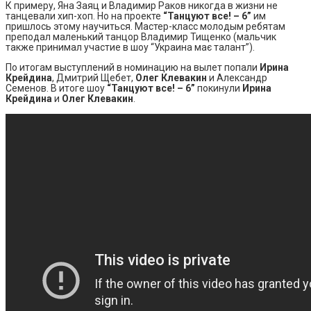
К примеру, Яна Заяц и Владимир Раков никогда в жизни не
танцевали хип-хоп. Но на проекте
“Танцуют все! – 6”
им
пришлось этому научиться. Мастер-класс молодым ребятам
преподал маленький танцор Владимир Тищенко (мальчик
также принимал участие в шоу “Украина має талант”).
По итогам выступлений в номинацию на вылет попали
Ирина
Крейдина
, Дмитрий Щебет,
Олег Клевакин
и Александр
Семенов. В итоге шоу
“Танцуют все! – 6”
покинули
Ирина
Крейдина
и
Олег Клевакин
.