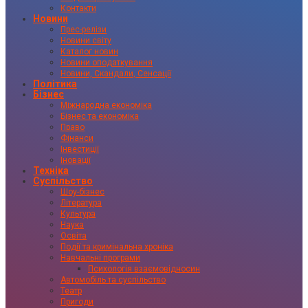
Контакти
Новини
Прес-релізи
Новини світу
Каталог новин
Новини оподаткування
Новини, Скандали, Сенсації
Політика
Бізнес
Міжнародна економіка
Бізнес та економіка
Право
Фінанси
Інвестиції
Іновації
Техніка
Суспільство
Шоу-бізнес
Література
Культура
Наука
Освіта
Події та кримінальна хроніка
Навчальні програми
Психологія взаємовідносин
Автомобіль та суспільство
Театр
Пригоди