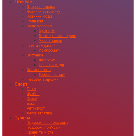
Lifestyle
Здоровʼя і краса
Новинки авторинку
Новинки моди
Кулінарія
Ваше здоровʼя
Кулінарія
Вегетаріанська кухня
У світі напоїв
Газети і журнали
Компромат
Виставка
Живопис
Новинки моди
Знаменитості
Любовні історії
Інтервʼю із зірками
Спорт
Теніс
Футбол
Хокей
Бокс
Автоспорт
Легка атлетіка
Туризм
Подорожі навколо світу
Подорожі по Україні
Країни та міста