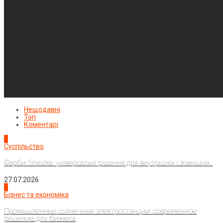
Нещодавні
Топ
Коментарі
1
Суспільство
Фарби Sniezka: універсальні рішення для внутрішніх і зовнішніх...
27.07.2026
2
Бізнес та економіка
Промышленные солнечные электростанции: современное
решение для бизнеса