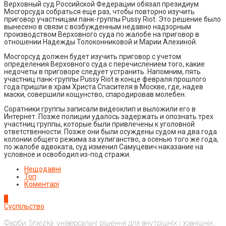
Верховный суд Российской Федерации обязал президиум
Мосгорсуда собраться еще раз, чтобы повторно изучить
приговор участницам панк-группы Pussy Riot. Это решение было
вынесено в связи с возбужденным недавно надзорным
производством Верховного суда по жалобе на приговор в
отношении Надежды Толоконниковой и Марии Алехиной.
Мосгорсуд должен будет изучить приговор с учетом
определения Верховного суда с перечислением того, какие
недочеты в приговоре следует устранить. Напомним, пять
участниц панк-группы Pussy Riot в конце февраля прошлого
года пришли в храм Христа Спасителя в Москве, где, надев
маски, совершили кощунство, спародировав молебен.
Соратники группы записали видеоклип и выложили его в
Интернет. Позже полиции удалось задержать и опознать трех
участниц группы, которые были привлечены к уголовной
ответственности. Позже они были осуждены судом на два года
колонии общего режима за хулиганство, а осенью того же года,
по жалобе адвоката, суд изменил Самуцевич наказание на
условное и освободил из-под стражи.
Нещодавні
Топ
Коментарі
1
Суспільство
Фарби Sniezka: універсальні рішення для внутрішніх і зовнішніх...