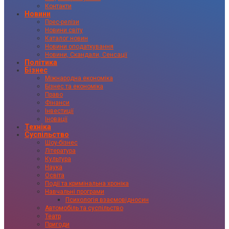
Контакти
Новини
Прес-релізи
Новини світу
Каталог новин
Новини оподаткування
Новини, Скандали, Сенсації
Політика
Бізнес
Міжнародна економіка
Бізнес та економіка
Право
Фінанси
Інвестиції
Іновації
Техніка
Суспільство
Шоу-бізнес
Література
Культура
Наука
Освіта
Події та кримінальна хроніка
Навчальні програми
Психологія взаємовідносин
Автомобіль та суспільство
Театр
Пригоди