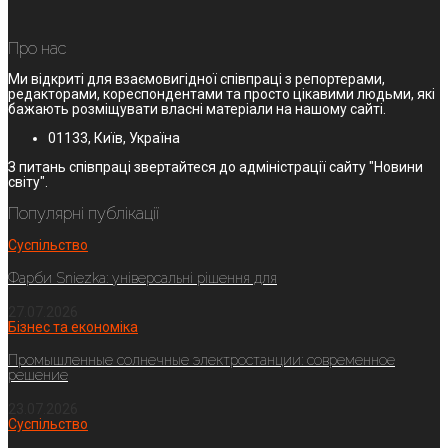
Про нас
Ми відкриті для взаємовигідної співпраці з репортерами,
редакторами, кореспондентами та просто цікавими людьми, які
бажають розміщувати власні матеріали на нашому сайті.
01133, Київ, Україна
З питань співпраці звертайтеся до адміністрації сайту "Новини
світу".
Популярні публікації
Суспільство
Фарби Sniezka: універсальні рішення для
27.07.2026
Бізнес та економіка
Промышленные солнечные электростанции: современное
решение
23.07.2026
Суспільство