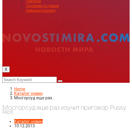
Пам’ятки
Подорожі та туризм
Найкращі курорти
X
Home
Каталог новин
Мосгорсуд еще раз…
Мосгорсуд еще раз изучит приговор Pussy
Riot
Каталог новин
10.12.2013