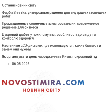
Останні новини світу
Фарби Sniezka: універсальні рішення для внутрішніх і зовнішніх
робіт
Промышленные солнечные электростанции: современное
решение для бизнеса
Цукровий діабет у похилому віці: особливості догляду та
контролю здоров’я
Настенные LCD-дисплеи: где используются, какие бывают и
зачем они нужны
Як організувати день народження в Києві: покроковий гід
06.08.2026