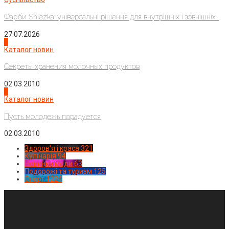
Фарби Sniezka: універсальні рішення для внутрішніх і зовнішніх...
27.07.2026
3
Каталог новин
Секреты хранения молочных продуктов
02.03.2010
4
Каталог новин
Пусть молодежь порадуется
02.03.2010
Здоров'я і краса
321
Кулінарія
94
Новинки моди
63
Подорожі та туризм
125
Спорт
1224