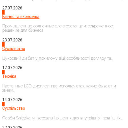
27.07.2026
2
Бізнес та економіка
Промышленные солнечные электростанции: современное
решение для бизнеса
23.07.2026
3
Суспільство
Цукровий діабет у похилому віці: особливості догляду та...
17.07.2026
4
Техніка
Настенные LCD-дисплеи: где используются, какие бывают и
зачем...
14.07.2026
1
Суспільство
Фарби Sniezka: універсальні рішення для внутрішніх і зовнішніх...
27.07.2026