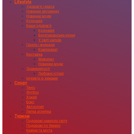
Lifestyle
Здоровʼя і краса
Новинки авторинку
Новинки моди
Кулінарія
Ваше здоровʼя
Кулінарія
Вегетаріанська кухня
У світі напоїв
Газети і журнали
Компромат
Виставка
Живопис
Новинки моди
Знаменитості
Любовні історії
Інтервʼю із зірками
Спорт
Теніс
Футбол
Хокей
Бокс
Автоспорт
Легка атлетіка
Туризм
Подорожі навколо світу
Подорожі по Україні
Країни та міста