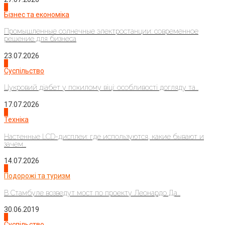
2
Бізнес та економіка
Промышленные солнечные электростанции: современное
решение для бизнеса
23.07.2026
3
Суспільство
Цукровий діабет у похилому віці: особливості догляду та...
17.07.2026
4
Техніка
Настенные LCD-дисплеи: где используются, какие бывают и
зачем...
14.07.2026
1
Подорожі та туризм
В Стамбуле возведут мост по проекту Леонардо Да...
30.06.2019
2
Суспільство