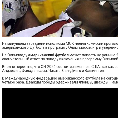
На минувшем заседании исполкома МОК члены комиссии проголо
американского футбола в программу Олимпийских игр и уверенно
На Олимпиаду
американский футбол
может попасть не раньше 2
окончательный ответ по поводу включения в программу Олимпий
Вполне вероятно, что ОИ-2024 состоится именно в США, так как
Анджелес, Филадельфия, Чикаго, Сан-Диего и Вашингтон.
В Международную федерацию американского футбола на сегодня
четыре раза. Дважды победы одерживали японцы, дважды – ам