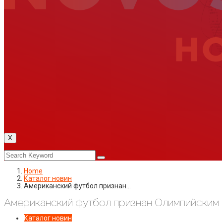
X
Home
Каталог новин
Американский футбол признан…
Американский футбол признан Олимпийским
Каталог новин