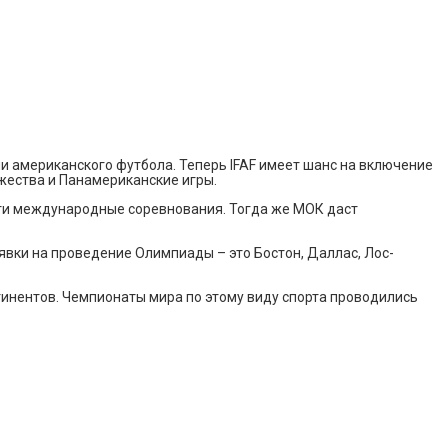
американского футбола. Теперь IFAF имеет шанс на включение
ужества и Панамериканские игры.
 эти международные соревнования. Тогда же МОК даст
явки на проведение Олимпиады – это Бостон, Даллас, Лос-
нентов. Чемпионаты мира по этому виду спорта проводились