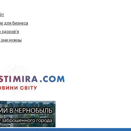
біт
е для бизнеса
ю здоров’я
м они нужны