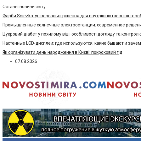
Останні новини світу
Фарби Sniezka: універсальні рішення для внутрішніх і зовнішніх ро
Промышленные солнечные электростанции: современное решени
Цукровий діабет у похилому віці: особливості догляду та контрол
Настенные LCD-дисплеи: где используются, какие бывают и заче
Як організувати день народження в Києві: покроковий гід
07.08.2026