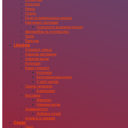
Культура
Наука
Освіта
Події та кримінальна хроніка
Навчальні програми
Психологія взаємовідносин
Автомобіль та суспільство
Театр
Пригоди
Lifestyle
Здоровʼя і краса
Новинки авторинку
Новинки моди
Кулінарія
Ваше здоровʼя
Кулінарія
Вегетаріанська кухня
У світі напоїв
Газети і журнали
Компромат
Виставка
Живопис
Новинки моди
Знаменитості
Любовні історії
Інтервʼю із зірками
Спорт
Теніс