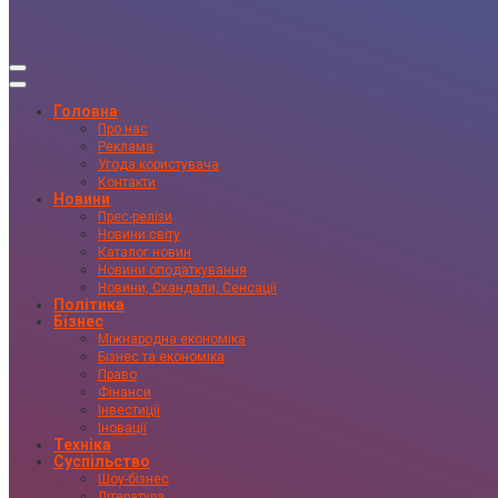
Головна
Про нас
Реклама
Угода користувача
Контакти
Новини
Прес-релізи
Новини світу
Каталог новин
Новини оподаткування
Новини, Скандали, Сенсації
Політика
Бізнес
Міжнародна економіка
Бізнес та економіка
Право
Фінанси
Інвестиції
Іновації
Техніка
Суспільство
Шоу-бізнес
Література