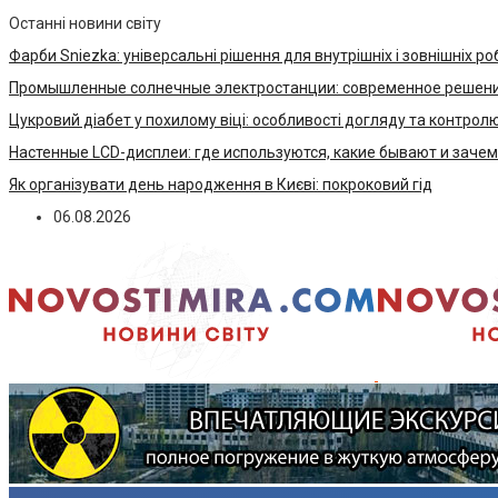
Останні новини світу
Фарби Sniezka: універсальні рішення для внутрішніх і зовнішніх ро
Промышленные солнечные электростанции: современное решени
Цукровий діабет у похилому віці: особливості догляду та контрол
Настенные LCD-дисплеи: где используются, какие бывают и заче
Як організувати день народження в Києві: покроковий гід
06.08.2026