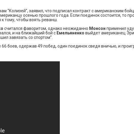
ам “Колизей”, заявил, что подписал контракт с американским бо
американцу осенью прошлого года. Если поединок состоится, то пр
 к тому, чтобы взять реванш.
ко
считался фаворитом, однако неожиданно
Монсон
применил уду
зался, и на ближайший бой с
Емельяненко
выйдет американец Эри
шил завязать со спортом”.
6 боев, одержав 49 побед, один поединок сведя вничью, и проигр