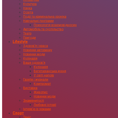
Культура
Наука
Освіта
Події та кримінальна хроніка
Навчальні програми
Психологія взаємовідносин
Автомобіль та суспільство
Театр
Пригоди
Lifestyle
Здоровʼя і краса
Новинки авторинку
Новинки моди
Кулінарія
Ваше здоровʼя
Кулінарія
Вегетаріанська кухня
У світі напоїв
Газети і журнали
Компромат
Виставка
Живопис
Новинки моди
Знаменитості
Любовні історії
Інтервʼю із зірками
Спорт
Теніс