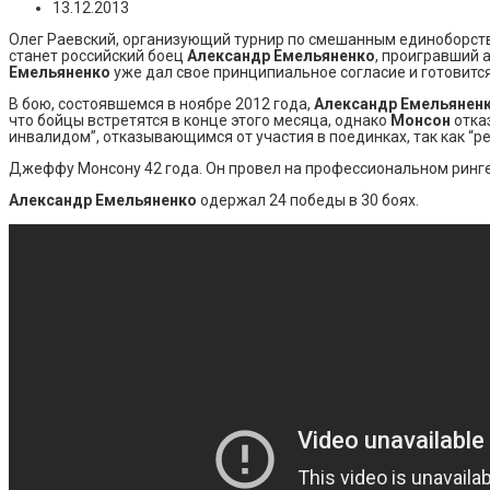
13.12.2013
Олег Раевский, организующий турнир по смешанным единоборств
станет российский боец
Александр Емельяненк
о
, проигравший 
Емельяненко
уже дал свое принципиальное согласие и готовится
В бою, состоявшемся в ноябре 2012 года,
Александр Емельянен
что бойцы встретятся в конце этого месяца, однако
Монсон
отка
инвалидом”, отказывающимся от участия в поединках, так как “ре
Джеффу Монсону 42 года. Он провел на профессиональном ринге 6
Александр Емельяненко
одержал 24 победы в 30 боях.