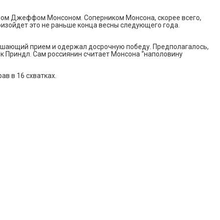
йцом Джеффом Монсоном. Соперником Монсона, скорее всего,
оизойдет это не раньше конца весны следующего года.
шающий прием и одержал досрочную победу. Предполагалось,
к Приндл. Сам россиянин считает Монсона “наполовину
ав в 16 схватках.