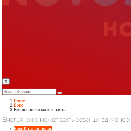
X
Home
Бокс
Емельяненко может взять…
Емельяненко может взять реванш над Монсо
Бокс
Каталог новин