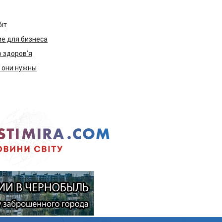
біт
е для бизнеса
ю здоров’я
м они нужны