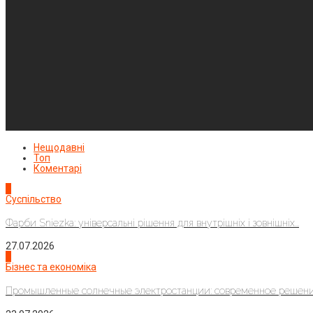
Нещодавні
Топ
Коментарі
1
Суспільство
Фарби Sniezka: універсальні рішення для внутрішніх і зовнішніх...
27.07.2026
2
Бізнес та економіка
Промышленные солнечные электростанции: современное решени