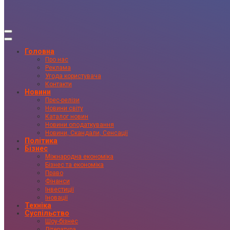
Головна
Про нас
Реклама
Угода користувача
Контакти
Новини
Прес-релізи
Новини світу
Каталог новин
Новини оподаткування
Новини, Скандали, Сенсації
Політика
Бізнес
Міжнародна економіка
Бізнес та економіка
Право
Фінанси
Інвестиції
Іновації
Техніка
Суспільство
Шоу-бізнес
Література