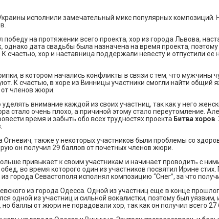
ов Украины исполнили замечательный микс популярных композиций.
в.
победу на протяжении всего проекта, хор из города Львова, наста
, однако дата свадьбы была назначена на время проекта, поэтому
. К счастью, хор и наставница поддержали невесту и отпустили ее
ипки, в котором начались конфликты в связи с тем, что мужчины 
т. К счастью, в хоре из Винницы участники смогли найти общий яз
 от членов жюри.
уделять внимание каждой из своих участниц, так как у него женс
ора стало очень плохо, а причиной этому стало переутомление. Ал
ровести время и забыть обо всех трудностях проекта
Битва хоров
.
.
а Огневич, также у некоторых участников были проблемы со здоров
рую он получил 29 баллов от почетных членов жюри.
больше привыкает к своим участникам и начинает проводить с ними
 обед, во время которого один из участников посвятил Ирине стих.
 из города Севастополя исполнял композицию “Снег”, за что полу
вского из города Одесса. Одной из участниц еще в конце прошлого
лся одной из участниц и сильной вокалистки, поэтому был уязвим,
но баллы от жюри не порадовали хор, так как он получил всего 27 