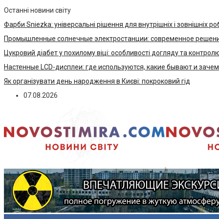
Останні новини світу
Фарби Sniezka: універсальні рішення для внутрішніх і зовнішніх ро
Промышленные солнечные электростанции: современное решени
Цукровий діабет у похилому віці: особливості догляду та контрол
Настенные LCD-дисплеи: где используются, какие бывают и заче
Як організувати день народження в Києві: покроковий гід
07.08.2026