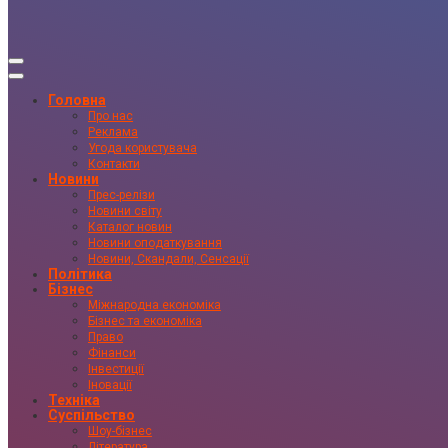
Головна
Про нас
Реклама
Угода користувача
Контакти
Новини
Прес-релізи
Новини світу
Каталог новин
Новини оподаткування
Новини, Скандали, Сенсації
Політика
Бізнес
Міжнародна економіка
Бізнес та економіка
Право
Фінанси
Інвестиції
Іновації
Техніка
Суспільство
Шоу-бізнес
Література