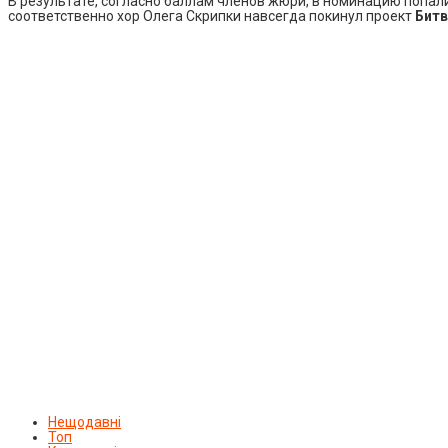
В результате, согласно баллам членов жюри, в номинацию попали
соответственно хор Олега Скрипки навсегда покинул проект
Битв
Нещодавні
Топ