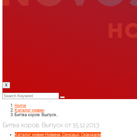
X
Home
Каталог новин
Битва хоров. Выпуск…
Битва хоров. Выпуск от 15.12.2013
Каталог новин
Новини, Сенсації, Скандали