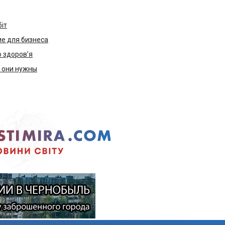
біт
е для бизнеса
ю здоров’я
м они нужны