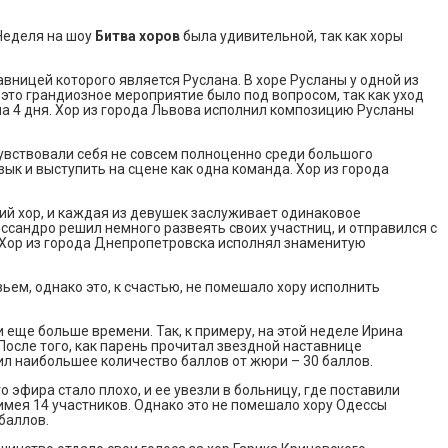
 Неделя на шоу
Битва хоров
была удивительной, так как хоры
вницей которого является Руслана. В хоре Русланы у одной из
 это грандиозное мероприятие было под вопросом, так как уход
 на 4 дня. Хор из города Львова исполнил композицию Русланы
чувствовали себя не совсем полноценно среди большого
ык и выступить на сцене как одна команда. Хор из города
кий хор, и каждая из девушек заслуживает одинаковое
ессандро решил немного развеять своих участниц, и отправился с
 Хор из города Днепропетровска исполнял знаменитую
ьем, однако это, к счастью, не помешало хору исполнить
 еще больше времени. Так, к примеру, на этой неделе Ирина
 После того, как парень прочитал звездной наставнице
чил наибольшее количество баллов от жюри – 30 баллов.
 эфира стало плохо, и ее увезли в больницу, где поставили
 имея 14 участников. Однако это не помешало хору Одессы
баллов.