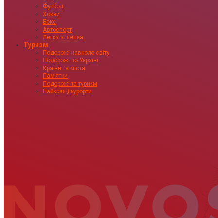
Футбол
Хокей
Бокс
Автоспорт
Легка атлетіка
Туризм
Подорожі навколо світу
Подорожі по Україні
Країни та міста
Пам’ятки
Подорожі та туризм
Найкращі курорти