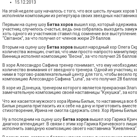
15.12.2013
На этой неделе шоу началось с того, что все шесть лучших хор
исполняли композиции из репертуара своих звездных наставнико
Первым на сцену шоу
Битва хоров
вышел хор, который одерживал 
участниц случилось счастье, ведь она собралась выходить замуж
хоть одного из участников ставил под сомнение все выступление
“Світанок”, за что получил от членов жюри 29 баллов.
Вторым на сцену шоу
Битва хоров
вышел народный хор Олега Скр
количества женщин, считая, что ими просто-напросто манипулирую
Винница исполнял композицию “Весна”, за что получил 26 баллов
В хоре Алессандро Сафина тренер понимает, что ему необходимо 
количество внимания от звездного тренера. Одной из участниц х
ними в торгово-развлекательный центр для того, чтобы весело п
композицию Алессандро Сафина “Luna”, за что получил 28 баллов
В хоре из Донецка, тренером которого является прекрасная Злат
замечательную композицию своей наставницы “Кукушка”, за кото
Что же касается мужского хора Ирины Билык, то наставница все 
Билык решила пригласить их к себе на дачу и приготовить вместе
стихотворение, Ирина не смогла сдержать слез. Хор Ирины Билык
Ну а последним на сцену шоу
Битва хоров
вышел хор Гарика Криче
диагноз аппендицит. В связи с этим хор Гарика Кричевского лиши
исполнить заводную композицию своего наставника “Киевлянка”, 