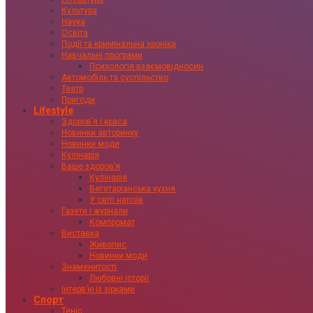
Культура
Наука
Освіта
Події та кримінальна хроніка
Навчальні програми
Психологія взаємовідносин
Автомобіль та суспільство
Театр
Пригоди
Lifestyle
Здоровʼя і краса
Новинки авторинку
Новинки моди
Кулінарія
Ваше здоровʼя
Кулінарія
Вегетаріанська кухня
У світі напоїв
Газети і журнали
Компромат
Виставка
Живопис
Новинки моди
Знаменитості
Любовні історії
Інтервʼю із зірками
Спорт
Теніс