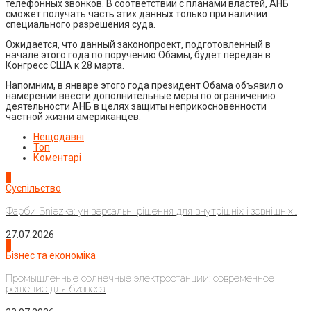
телефонных звонков. В соответствии с планами властей, АНБ
сможет получать часть этих данных только при наличии
специального разрешения суда.
Ожидается, что данный законопроект, подготовленный в
начале этого года по поручению Обамы, будет передан в
Конгресс США к 28 марта.
Напомним, в январе этого года президент Обама объявил о
намерении ввести дополнительные меры по ограничению
деятельности АНБ в целях защиты неприкосновенности
частной жизни американцев.
Нещодавні
Топ
Коментарі
1
Суспільство
Фарби Sniezka: універсальні рішення для внутрішніх і зовнішніх...
27.07.2026
2
Бізнес та економіка
Промышленные солнечные электростанции: современное
решение для бизнеса