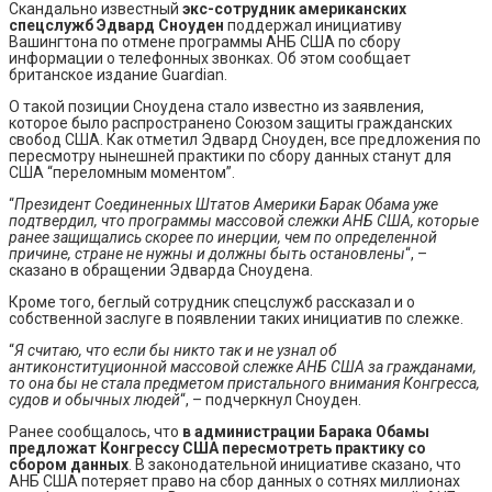
Скандально известный
экс-сотрудник американских
спецслужб Эдвард Сноуден
поддержал инициативу
Вашингтона по отмене программы АНБ США по сбору
информации о телефонных звонках. Об этом сообщает
британское издание Guardian.
О такой позиции Сноудена стало известно из заявления,
которое было распространено Союзом защиты гражданских
свобод США. Как отметил Эдвард Сноуден, все предложения по
пересмотру нынешней практики по сбору данных станут для
США “переломным моментом”.
“
Президент Соединенных Штатов Америки Барак Обама уже
подтвердил, что программы массовой слежки АНБ США, которые
ранее защищались скорее по инерции, чем по определенной
причине, стране не нужны и должны быть остановлены
“, –
сказано в обращении Эдварда Сноудена.
Кроме того, беглый сотрудник спецслужб рассказал и о
собственной заслуге в появлении таких инициатив по слежке.
“
Я считаю, что если бы никто так и не узнал об
антиконституционной массовой слежке АНБ США за гражданами,
то она бы не стала предметом пристального внимания Конгресса,
судов и обычных людей
“, – подчеркнул Сноуден.
Ранее сообщалось, что
в администрации Барака Обамы
предложат Конгрессу США пересмотреть практику со
сбором данных
. В законодательной инициативе сказано, что
АНБ США потеряет право на сбор данных о сотнях миллионах