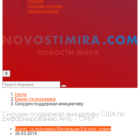
Пам’ятки
Подорожі та туризм
Найкращі курорти
X
Home
Бізнес та економіка
Сноуден поддержал инициативу…
Сноуден поддержал инициативу США по
реформированию АНБ – СМИ
Бізнес та економіка
Инновации
Каталог новин
26.03.2014