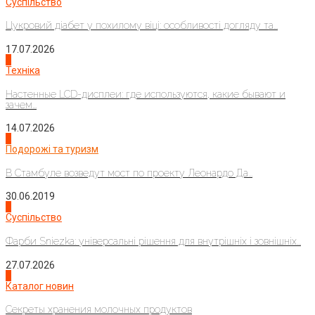
Суспільство
Цукровий діабет у похилому віці: особливості догляду та...
17.07.2026
4
Техніка
Настенные LCD-дисплеи: где используются, какие бывают и
зачем...
14.07.2026
1
Подорожі та туризм
В Стамбуле возведут мост по проекту Леонардо Да...
30.06.2019
2
Суспільство
Фарби Sniezka: універсальні рішення для внутрішніх і зовнішніх...
27.07.2026
3
Каталог новин
Секреты хранения молочных продуктов