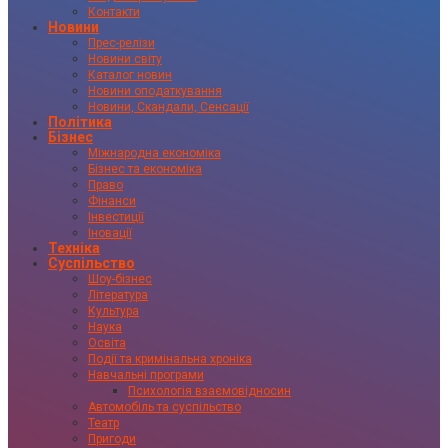
Контакти
Новини
Прес-релізи
Новини світу
Каталог новин
Новини оподаткування
Новини, Скандали, Сенсації
Політика
Бізнес
Міжнародна економіка
Бізнес та економіка
Право
Фінанси
Інвестиції
Іновації
Техніка
Суспільство
Шоу-бізнес
Література
Культура
Наука
Освіта
Події та кримінальна хроніка
Навчальні програми
Психологія взаємовідносин
Автомобіль та суспільство
Театр
Пригоди