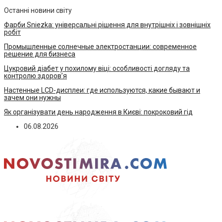
Останні новини світу
Фарби Sniezka: універсальні рішення для внутрішніх і зовнішніх
робіт
Промышленные солнечные электростанции: современное
решение для бизнеса
Цукровий діабет у похилому віці: особливості догляду та
контролю здоров’я
Настенные LCD-дисплеи: где используются, какие бывают и
зачем они нужны
Як організувати день народження в Києві: покроковий гід
06.08.2026