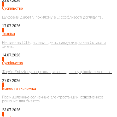
23.07.2026
3
Суспільство
Цукровий діабет у похилому віці: особливості догляду та...
17.07.2026
4
Техніка
Настенные LCD-дисплеи: где используются, какие бывают и
зачем...
14.07.2026
1
Суспільство
Фарби Sniezka: універсальні рішення для внутрішніх і зовнішніх...
27.07.2026
2
Бізнес та економіка
Промышленные солнечные электростанции: современное
решение для бизнеса
23.07.2026
3