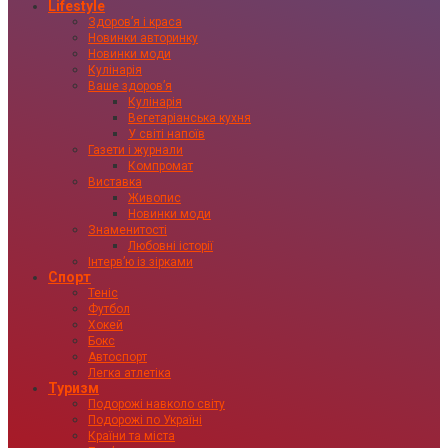
Lifestyle
Здоровʼя і краса
Новинки авторинку
Новинки моди
Кулінарія
Ваше здоровʼя
Кулінарія
Вегетаріанська кухня
У світі напоїв
Газети і журнали
Компромат
Виставка
Живопис
Новинки моди
Знаменитості
Любовні історії
Інтервʼю із зірками
Спорт
Теніс
Футбол
Хокей
Бокс
Автоспорт
Легка атлетіка
Туризм
Подорожі навколо світу
Подорожі по Україні
Країни та міста