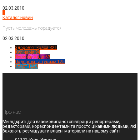
02.03.2010
4
Каталог новин
Пусть молодежь порадуется
02.03.2010
Здоров'я і краса
321
Кулінарія
94
Новинки моди
63
Подорожі та туризм
125
Спорт
1224
Про нас
Ми відкриті для взаємовигідної співпраці з репортерами,
редакторами, кореспондентами та просто цікавими людьми, які
бажають розміщувати власні матеріали на нашому сайті.
01133, Київ, Україна