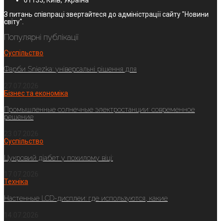
З питань співпраці звертайтеся до адміністрації сайту "Новини
світу".
Популярні публікації
Суспільство
Фарби Sniezka: універсальні рішення для
27.07.2026
Бізнес та економіка
Промышленные солнечные электростанции: современное
решение
23.07.2026
Суспільство
Цукровий діабет у похилому віці:
17.07.2026
Техніка
Настенные LCD-дисплеи: где используются, какие
14.07.2026