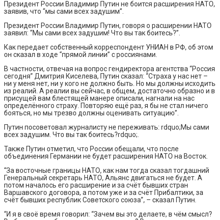
Президент России Владимир Путин не боится расширения НАТО,
заявив, что “мы сами всех задушим”.
Президент России Владимир Путин, говоря о расширении НАТО
заявил: “Мы сами всех задушим! Что вы так боитесь?”.
Как передает собственный корреспондент УНИАН в РФ, об этом
он сказал в ходе “прямой линии” с россиянами.
В частности, отвечая на вопрос гендиректора агентства “Россия
сегодня” Дмитрия Киселева, Путин сказал: “Страха у нас нет –
ни у меня нет, ни у кого не должно быть. Но мы должны исходить
из реалий. А реалии вы сейчас, в общем, достаточно образно и в
присущей вам блестящей манере описали, нагнали на нас
определённого страху. Повторяю ещё раз, я бы не стал ничего
бояться, но мы трезво должны оценивать ситуацию”.
Путин посоветовал журналисту не переживать: rdquo;Мы сами
всех задушим. Что вы так боитесь?rdquo;.
Также Путин отметил, что России обещали, что после
объединения Германии не будет расширения НАТО на Восток.
“За восточные границы НАТО, как нам тогда сказал тогдашний
Генеральный секретарь НАТО, Альянс двигаться не будет. А
потом началось его расширение и за счёт бывших стран
Варшавского договора, а потом уже и за счёт Прибалтики, за
счёт бывших республик Советского союза”, – сказал Путин.
“И я в своё время говорил: “Зачем вы это делаете, в чём смысл?