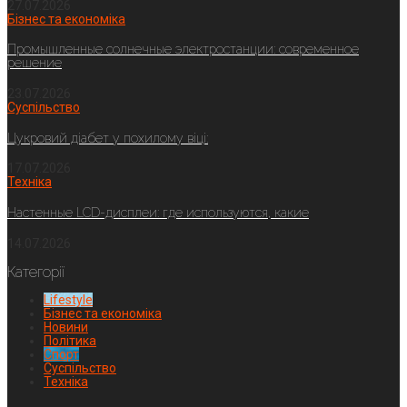
27.07.2026
Бізнес та економіка
Промышленные солнечные электростанции: современное
решение
23.07.2026
Суспільство
Цукровий діабет у похилому віці:
17.07.2026
Техніка
Настенные LCD-дисплеи: где используются, какие
14.07.2026
Категорії
Lifestyle
Бізнес та економіка
Новини
Політика
Спорт
Суспільство
Техніка