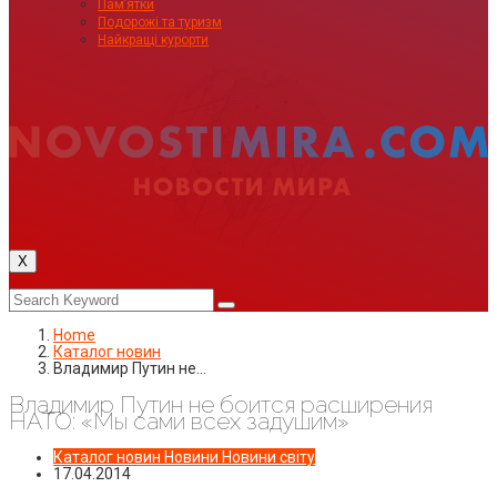
Пам’ятки
Подорожі та туризм
Найкращі курорти
X
Home
Каталог новин
Владимир Путин не…
Владимир Путин не боится расширения
НАТО: «Мы сами всех задушим»
Каталог новин
Новини
Новини світу
17.04.2014