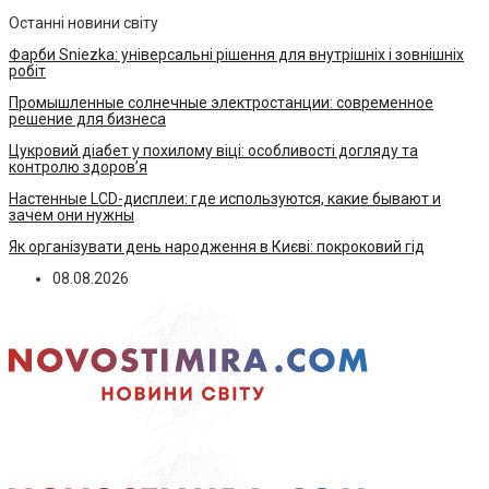
Останні новини світу
Фарби Sniezka: універсальні рішення для внутрішніх і зовнішніх
робіт
Промышленные солнечные электростанции: современное
решение для бизнеса
Цукровий діабет у похилому віці: особливості догляду та
контролю здоров’я
Настенные LCD-дисплеи: где используются, какие бывают и
зачем они нужны
Як організувати день народження в Києві: покроковий гід
08.08.2026