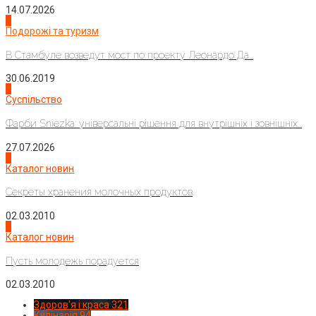
14.07.2026
1
Подорожі та туризм
В Стамбуле возведут мост по проекту Леонардо Да...
30.06.2019
2
Суспільство
Фарби Sniezka: універсальні рішення для внутрішніх і зовнішніх...
27.07.2026
3
Каталог новин
Секреты хранения молочных продуктов
02.03.2010
4
Каталог новин
Пусть молодежь порадуется
02.03.2010
Здоров'я і краса
321
Кулінарія
94