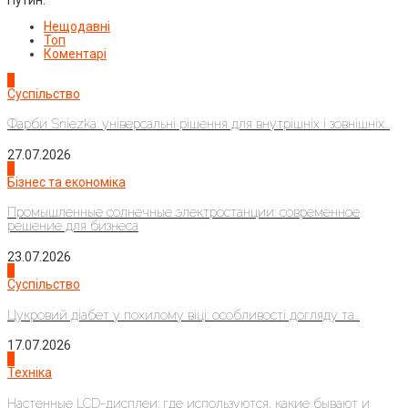
Нещодавні
Топ
Коментарі
1
Суспільство
Фарби Sniezka: універсальні рішення для внутрішніх і зовнішніх...
27.07.2026
2
Бізнес та економіка
Промышленные солнечные электростанции: современное
решение для бизнеса
23.07.2026
3
Суспільство
Цукровий діабет у похилому віці: особливості догляду та...
17.07.2026
4
Техніка
Настенные LCD-дисплеи: где используются, какие бывают и