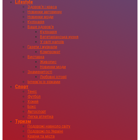
Lifestyle
Здоровʼя і краса
Новинки авторинку
Новинки моди
Кулінарія
Ваше здоровʼя
Кулінарія
Вегетаріанська кухня
У світі напоїв
Газети і журнали
Компромат
Виставка
Живопис
Новинки моди
Знаменитості
Любовні історії
Інтервʼю із зірками
Спорт
Теніс
Футбол
Хокей
Бокс
Автоспорт
Легка атлетіка
Туризм
Подорожі навколо світу
Подорожі по Україні
Країни та міста