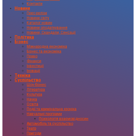
Контакти
Новини
Прес-релізи
Новини світу
Каталог новин
Новини оподаткування
Новини, Скандали, Сенсації
Політика
Бізнес
Міжнародна економіка
Бізнес та економіка
Право
Фінанси
Інвестиції
Іновації
Техніка
Суспільство
Шоу-бізнес
Література
Культура
Наука
Освіта
Події та кримінальна хроніка
Навчальні програми
Психологія взаємовідносин
Автомобіль та суспільство
Театр
Пригоди