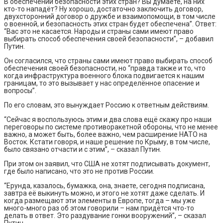
В обеспечении безопасности этих стран? Вы думаете, на них
кто-то нападёт? Ну хорошо, достаточно заключить договор,
двухсторонний договор о дружбе и взаимопомощи, в том числе
о военной, и безопасность этих стран будет обеспечена”. Ответ:
“Вас это не касается. Народы и страны сами имеют право
выбирать способ обеспечения своей безопасности”, – добавил
Путин.
Он согласился, что страны сами имеют право выбирать способ
обеспечения своей безопасности, но “правда также и то, что
когда инфраструктура военного блока подвигается к нашим
границам, то это вызывает у нас определённое опасение и
вопросы”.
По его словам, это вынуждает Россию к ответным действиям.
“Сейчас я воспользуюсь этим и два слова ещё скажу про наши
переговоры по системе противоракетной обороны, что не менее
важно, а может быть, более важно, чем расширение НАТО на
Восток. Кстати говоря, и наше решение по Крыму, в том числе,
было связано отчасти и с этим”, – сказал Путин.
При этом он заявил, что США не хотят подписывать документ,
где было написано, что это не против России.
“Ерунда, казалось, бумажка, она, знаете, сегодня подписана,
завтра её выкинуть можно, и этого не хотят даже сделать. И
когда размещают эти элементы в Европе, тогда – мы уже
много-много раз об этом говорили – нам придётся что-то
делать в ответ. Это раздувание гонки вооружений”, – сказал
Путин.