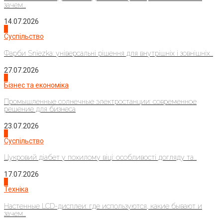
зачем...
14.07.2026
1
Суспільство
Фарби Sniezka: універсальні рішення для внутрішніх і зовнішніх...
27.07.2026
2
Бізнес та економіка
Промышленные солнечные электростанции: современное
решение для бизнеса
23.07.2026
3
Суспільство
Цукровий діабет у похилому віці: особливості догляду та...
17.07.2026
4
Техніка
Настенные LCD-дисплеи: где используются, какие бывают и
зачем...