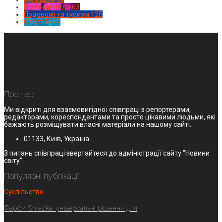
Новинки моди
63
Подорожі та туризм
125
Спорт
1224
Про нас
Ми відкриті для взаємовигідної співпраці з репортерами,
редакторами, кореспондентами та просто цікавими людьми, які
бажають розміщувати власні матеріали на нашому сайті.
01133, Київ, Україна
З питань співпраці звертайтеся до адміністрації сайту "Новини
світу".
Популярні публікації
Суспільство
Фарби Sniezka: універсальні рішення для