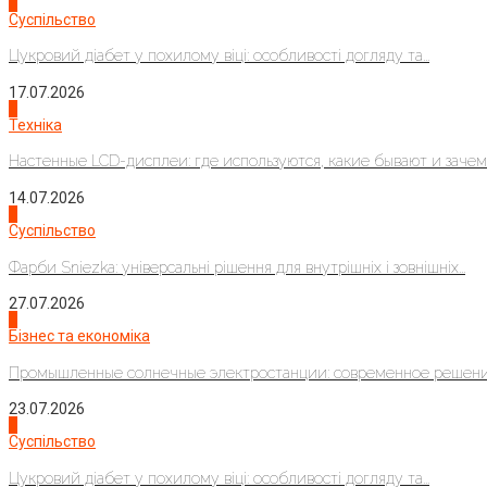
3
Суспільство
Цукровий діабет у похилому віці: особливості догляду та...
17.07.2026
4
Техніка
Настенные LCD-дисплеи: где используются, какие бывают и зачем..
14.07.2026
1
Суспільство
Фарби Sniezka: універсальні рішення для внутрішніх і зовнішніх...
27.07.2026
2
Бізнес та економіка
Промышленные солнечные электростанции: современное решени
23.07.2026
3
Суспільство
Цукровий діабет у похилому віці: особливості догляду та...