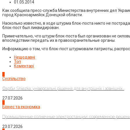
01.05.2014
Как сообщила пресс-служба Министерства внутренних дел Украины
город Красноармейск Донецкой области.
Насколько известно, в ходе штурма блок-поста никто не пострад
блок-пост был ликвидирован.
Примечательно, что штурм блок-поста был организован не силовы
впоследствии передать их в правоохранительные органы.
Информацию о том, что блок-пост штурмовали патриоты, распрос
Нещодавні
Топ
Коментарі
1
Суспільство
Фарби Sniezka: універсальні рішення для внутрішніх і зовнішніх...
27.07.2026
2
Бізнес та економіка
Промышленные солнечные электростанции: современное решени
23.07.2026