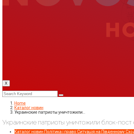
X
Home
Каталог новин
Украинские патриоты уничтожили…
Украинские патриоты уничтожили блок-пост
Каталог новин
Політика і право
Ситуація на Південному Сход