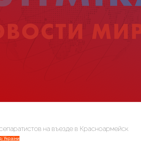
 сепаратистов на въезде в Красноармейск
і України