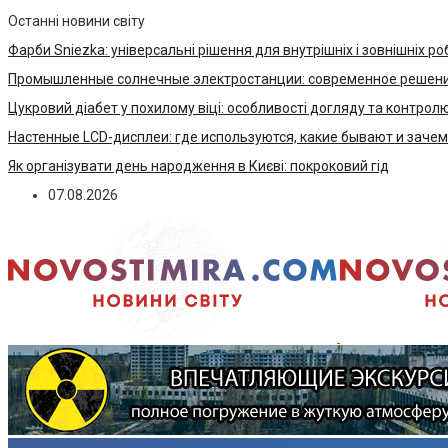
Останні новини світу
Фарби Sniezka: універсальні рішення для внутрішніх і зовнішніх ро
Промышленные солнечные электростанции: современное решени
Цукровий діабет у похилому віці: особливості догляду та контрол
Настенные LCD-дисплеи: где используются, какие бывают и заче
Як організувати день народження в Києві: покроковий гід
07.08.2026