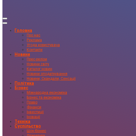
Головна
Про нас
Реклама
Угода користувача
Контакти
Новини
Прес-релізи
Новини світу
Каталог новин
Новини оподаткування
Новини, Скандали, Сенсації
Політика
Бізнес
Міжнародна економіка
Бізнес та економіка
Право
Фінанси
Інвестиції
Іновації
Техніка
Суспільство
Шоу-бізнес
Література