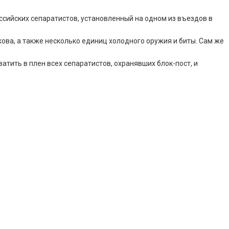
оссийских сепаратистов, установленный на одном из въездов в
кова, а также несколько единиц холодного оружия и биты. Сам же
атить в плен всех сепаратистов, охранявших блок-пост, и