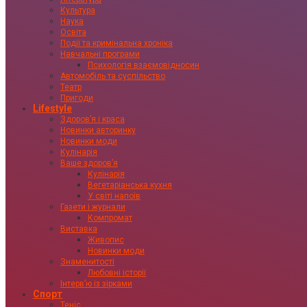
Культура
Наука
Освіта
Події та кримінальна хроніка
Навчальні програми
Психологія взаємовідносин
Автомобіль та суспільство
Театр
Пригоди
Lifestyle
Здоровʼя і краса
Новинки авторинку
Новинки моди
Кулінарія
Ваше здоровʼя
Кулінарія
Вегетаріанська кухня
У світі напоїв
Газети і журнали
Компромат
Виставка
Живопис
Новинки моди
Знаменитості
Любовні історії
Інтервʼю із зірками
Спорт
Теніс