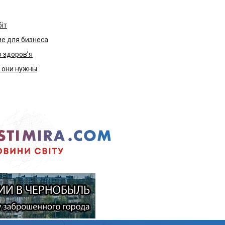
біт
е для бизнеса
ю здоров’я
м они нужны