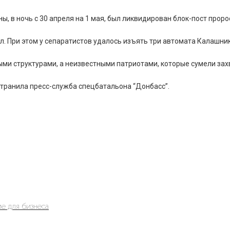
, в ночь с 30 апреля на 1 мая, был ликвидирован блок-пост прор
ал. При этом у сепаратистов удалось изъять три автомата Калашни
ми структурами, а неизвестными патриотами, которые сумели захв
транила пресс-служба спецбатальона “Донбасс”.
е для бизнеса