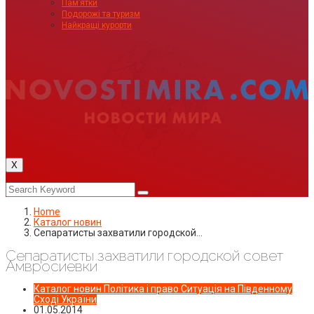
Пам’ятки
Подорожі та туризм
Найкращі курорти
X
Home
Каталог новин
Сепаратисты захватили городской…
Сепаратисты захватили городской совет
Амвросиевки
Каталог новин
Політика і право
Ситуація на Південному
Сході України
01.05.2014