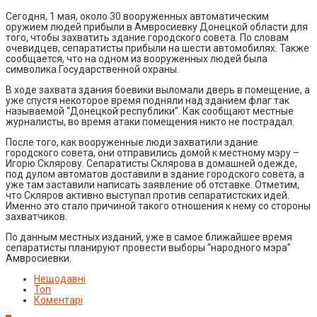
Сегодня, 1 мая, около 30 вооруженных автоматическим
оружием людей прибыли в Амвросиевку Донецкой области для
того, чтобы захватить здание городского совета. По словам
очевидцев, сепаратисты прибыли на шести автомобилях. Также
сообщается, что на одном из вооруженных людей была
символика Государственной охраны.
В ходе захвата здания боевики выломали дверь в помещение, а
уже спустя некоторое время подняли над зданием флаг так
называемой “Донецкой республики”. Как сообщают местные
журналисты, во время атаки помещения никто не пострадал.
После того, как вооруженные люди захватили здание
городского совета, они отправились домой к местному мэру –
Игорю Склярову. Сепаратисты Склярова в домашней одежде,
под дулом автоматов доставили в здание городского совета, а
уже там заставили написать заявление об отставке. Отметим,
что Скляров активно выступал против сепаратистских идей.
Именно это стало причиной такого отношения к нему со стороны
захватчиков.
По данным местных изданий, уже в самое ближайшее время
сепаратисты планируют провести выборы “народного мэра”
Амвросиевки.
Нещодавні
Топ
Коментарі