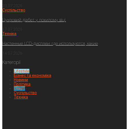
23.07.2026
Суспільство
Цукровий діабет у похилому віці:
17.07.2026
Техніка
Настенные LCD-дисплеи: где используются, какие
14.07.2026
Категорії
Lifestyle
Бізнес та економіка
Новини
Політика
Спорт
Суспільство
Техніка