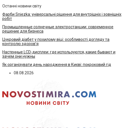
Останні новини світу
Фарби Sniezka: універсальні рішення для внутрішніх і зовнішніх
робіт
Промышленные солнечные электростанции: современное
решение для бизнеса
Цукровий діабет у похилому віці: особливості догляду та
контролю здоров’я
Настенные LCD-дисплеи: где используются, какие бывают и
зачем они нужны
Як організувати день народження в Києві: покроковий гід
08.08.2026