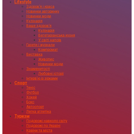
Lifestyle
Здоровʼя і краса
Новинки авторинку
Новинки моди
Кулінарія
Ваше здоровʼя
Кулінарія
Вегетаріанська кухня
У світі напоїв
Газети і журнали
Компромат
Виставка
Живопис
Новинки моди
Знаменитості
Любовні історії
Інтервʼю із зірками
Спорт
Теніс
Футбол
Хокей
Бокс
Автоспорт
Легка атлетіка
Туризм
Подорожі навколо світу
Подорожі по Україні
Країни та міста