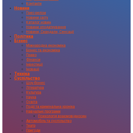
Контакти
Новини
Прес-релізи
Новини світу
Каталог новин
Новини оподаткування
Новини, Скандали, Сенсації
Політика
Бізнес
Міжнародна економіка
Бізнес та економіка
Право
Фінанси
Інвестиції
Іновації
Техніка
Суспільство
Шоу-бізнес
Література
Культура
Наука
Освіта
Події та кримінальна хроніка
Навчальні програми
Психологія взаємовідносин
Автомобіль та суспільство
Театр
Пригоди