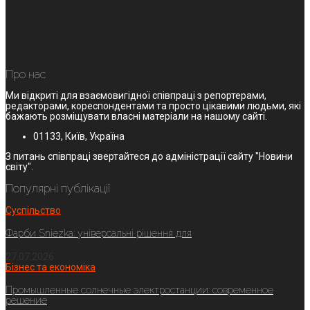
Про нас
Ми відкриті для взаємовигідної співпраці з репортерами,
редакторами, кореспондентами та просто цікавими людьми, які
бажають розміщувати власні матеріали на нашому сайті.
01133, Київ, Україна
З питань співпраці звертайтеся до адміністрації сайту "Новини
світу".
Популярні публікації
Суспільство
Фарби Sniezka: універсальні рішення для
27.07.2026
Бізнес та економіка
Промышленные солнечные электростанции: современное
решение