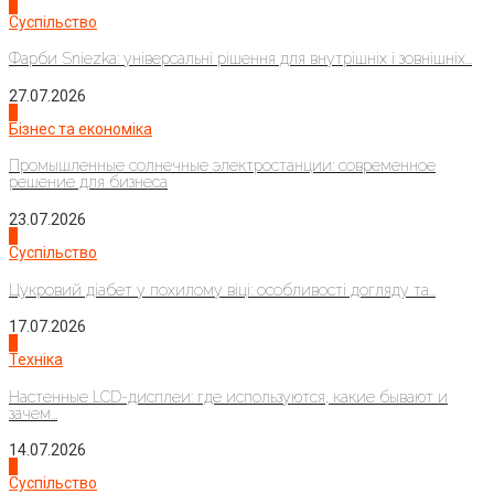
1
Суспільство
Фарби Sniezka: універсальні рішення для внутрішніх і зовнішніх...
27.07.2026
2
Бізнес та економіка
Промышленные солнечные электростанции: современное
решение для бизнеса
23.07.2026
3
Суспільство
Цукровий діабет у похилому віці: особливості догляду та...
17.07.2026
4
Техніка
Настенные LCD-дисплеи: где используются, какие бывают и
зачем...
14.07.2026
1
Суспільство