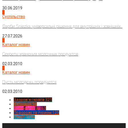
30.06.2019
2
Суспільство
Фарби Sniezka: універсальні рішення для внутрішніх і зовнішніх...
27.07.2026
3
Каталог новин
Секреты хранения молочных продуктов
02.03.2010
4
Каталог новин
Пусть молодежь порадуется
02.03.2010
Здоров'я і краса
321
Кулінарія
94
Новинки моди
63
Подорожі та туризм
125
Спорт
1224