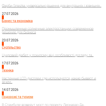
Фарби Sniezka: універсальні рішення для внутрішніх і зовнішніх...
27.07.2026
2
Бізнес та економіка
Промышленные солнечные электростанции: современное
решение для бизнеса
23.07.2026
3
Суспільство
Цукровий діабет у похилому віці: особливості догляду та...
17.07.2026
4
Техніка
Настенные LCD-дисплеи: где используются, какие бывают и
зачем...
14.07.2026
1
Подорожі та туризм
В Стамбуле возведут мост по проекту Леонардо Да...