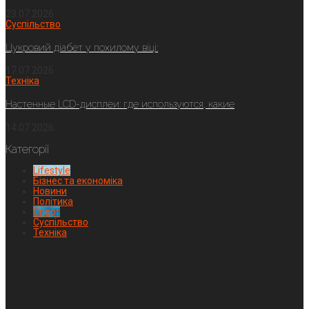
23.07.2026
Суспільство
Цукровий діабет у похилому віці:
17.07.2026
Техніка
Настенные LCD-дисплеи: где используются, какие
14.07.2026
Категорії
Lifestyle
Бізнес та економіка
Новини
Політика
Спорт
Суспільство
Техніка