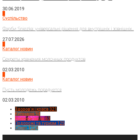
30.06.2019
2
Суспільство
Фарби Sniezka: універсальні рішення для внутрішніх і зовнішніх...
27.07.2026
3
Каталог новин
Секреты хранения молочных продуктов
02.03.2010
4
Каталог новин
Пусть молодежь порадуется
02.03.2010
Здоров'я і краса
321
Кулінарія
94
Новинки моди
63
Подорожі та туризм
125
Спорт
1224