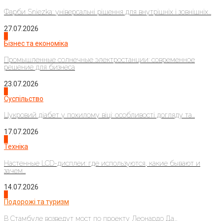
Фарби Sniezka: універсальні рішення для внутрішніх і зовнішніх...
27.07.2026
2
Бізнес та економіка
Промышленные солнечные электростанции: современное
решение для бизнеса
23.07.2026
3
Суспільство
Цукровий діабет у похилому віці: особливості догляду та...
17.07.2026
4
Техніка
Настенные LCD-дисплеи: где используются, какие бывают и
зачем...
14.07.2026
1
Подорожі та туризм
В Стамбуле возведут мост по проекту Леонардо Да...