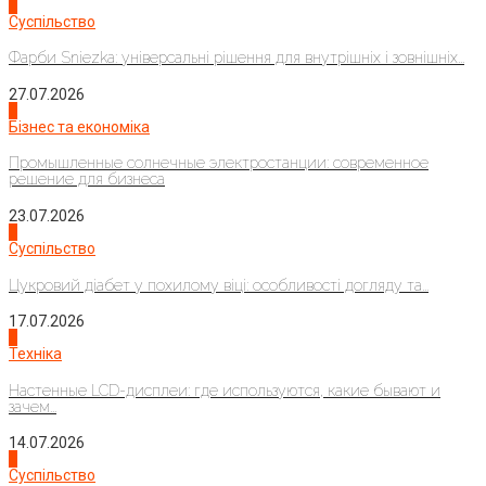
1
Суспільство
Фарби Sniezka: універсальні рішення для внутрішніх і зовнішніх...
27.07.2026
2
Бізнес та економіка
Промышленные солнечные электростанции: современное
решение для бизнеса
23.07.2026
3
Суспільство
Цукровий діабет у похилому віці: особливості догляду та...
17.07.2026
4
Техніка
Настенные LCD-дисплеи: где используются, какие бывают и
зачем...
14.07.2026
1
Суспільство