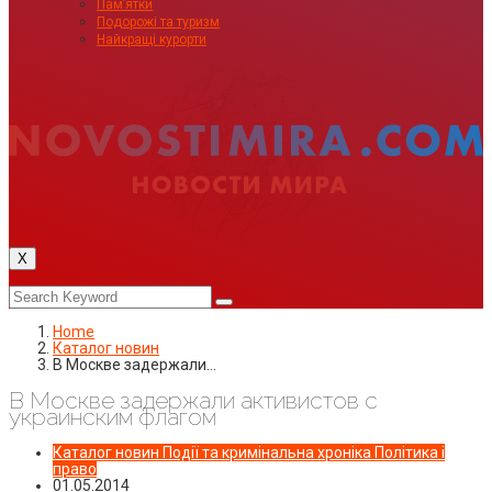
Пам’ятки
Подорожі та туризм
Найкращі курорти
X
Home
Каталог новин
В Москве задержали…
В Москве задержали активистов с
украинским флагом
Каталог новин
Події та кримінальна хроніка
Політика і
право
01.05.2014