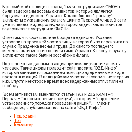
В российской столице сегодня, 1 мая, сотрудниками ОМОНа
были задержаны восемь активистов, которые являются
борцами за единство Украины. Как сообщают “Грани.ру”,
активисты с украинским флагом шли по Тверской улице. В сети
уже появился видеоролик, на котором видно, как активистов
задерживают сотрудники ОМОНа.
Отметим, что свое шествие борцы за единство Украины
устроили на проезжей части улицы, которая была перекрыта по
случаю Праздника весны и труда. До самого последнего
момента активисты исполняли гимн Украины. К слову, в руках у
активистов также были и российские флаги.
По уточненным данным, в акции принимали участие девять
человек. Такие цифры приводит сайт проекта “ОВД-Инфо”,
который занимается оказанием помощи задержанным в ходе
протестных акций. В полицейском участке оказались четверо из
них. Спустя некоторое время всех задержанных отпустили на
свободу.
“Всем активистам вменяются статьи 19.3 и 20.2 КоАП РФ.
Первая – “неповиновение полиции”, а вторая – “нарушение
установленного порядка проведения акций””, – гласит
сообщение, опубликованное на сайте “ОВД-Инфо”.
Нещодавні
Топ
Коментарі