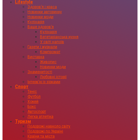
Lifestyle
Здоровʼя і краса
Новинки авторинку
Новинки моди
Кулінарія
Ваше здоровʼя
Кулінарія
Вегетаріанська кухня
У світі напоїв
Газети і журнали
Компромат
Виставка
Живопис
Новинки моди
Знаменитості
Любовні історії
Інтервʼю із зірками
Спорт
Теніс
Футбол
Хокей
Бокс
Автоспорт
Легка атлетіка
Туризм
Подорожі навколо світу
Подорожі по Україні
Країни та міста