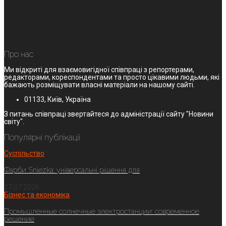
Про нас
Ми відкриті для взаємовигідної співпраці з репортерами,
редакторами, кореспондентами та просто цікавими людьми, які
бажають розміщувати власні матеріали на нашому сайті.
01133, Київ, Україна
З питань співпраці звертайтеся до адміністрації сайту "Новини
світу".
Популярні публікації
Суспільство
Фарби Sniezka: універсальні рішення для
27.07.2026
Бізнес та економіка
Промышленные солнечные электростанции: современное
решение