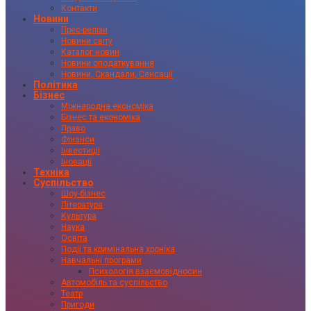
Контакти
Новини
Прес-релізи
Новини світу
Каталог новин
Новини оподаткування
Новини, Скандали, Сенсації
Політика
Бізнес
Міжнародна економіка
Бізнес та економіка
Право
Фінанси
Інвестиції
Іновації
Техніка
Суспільство
Шоу-бізнес
Література
Культура
Наука
Освіта
Події та кримінальна хроніка
Навчальні програми
Психологія взаємовідносин
Автомобіль та суспільство
Театр
Пригоди