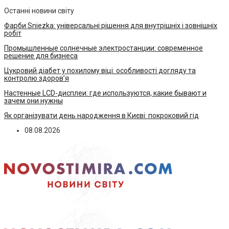
Останні новини світу
Фарби Sniezka: універсальні рішення для внутрішніх і зовнішніх
робіт
Промышленные солнечные электростанции: современное
решение для бизнеса
Цукровий діабет у похилому віці: особливості догляду та
контролю здоров’я
Настенные LCD-дисплеи: где используются, какие бывают и
зачем они нужны
Як організувати день народження в Києві: покроковий гід
08.08.2026