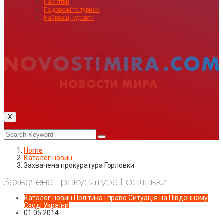
Пам’ятки
Подорожі та туризм
Найкращі курорти
X
Home
Каталог новин
Захвачена прокуратура Горловки
Захвачена прокуратура Горловки
Каталог новин
Політика і право
Ситуація на Південному
Сході України
01.05.2014