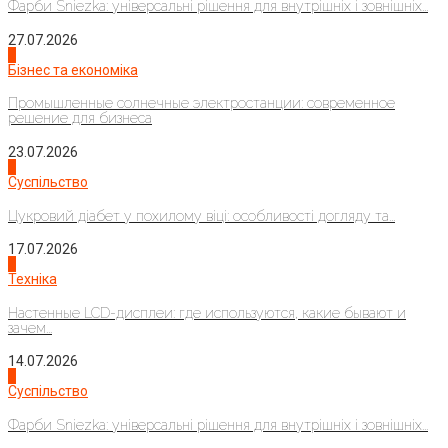
Фарби Sniezka: універсальні рішення для внутрішніх і зовнішніх...
27.07.2026
2
Бізнес та економіка
Промышленные солнечные электростанции: современное
решение для бизнеса
23.07.2026
3
Суспільство
Цукровий діабет у похилому віці: особливості догляду та...
17.07.2026
4
Техніка
Настенные LCD-дисплеи: где используются, какие бывают и
зачем...
14.07.2026
1
Суспільство
Фарби Sniezka: універсальні рішення для внутрішніх і зовнішніх...