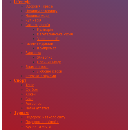
Lifestyle
Здоровʼя і краса
Новинки авторинку
Новинки моди
Кулінарія
Ваше здоровʼя
Кулінарія
Вегетаріанська кухня
У світі напоїв
Газети і журнали
Компромат
Виставка
Живопис
Новинки моди
Знаменитості
Любовні історії
Інтервʼю із зірками
Спорт
Теніс
Футбол
Хокей
Бокс
Автоспорт
Легка атлетіка
Туризм
Подорожі навколо світу
Подорожі по Україні
Країни та міста