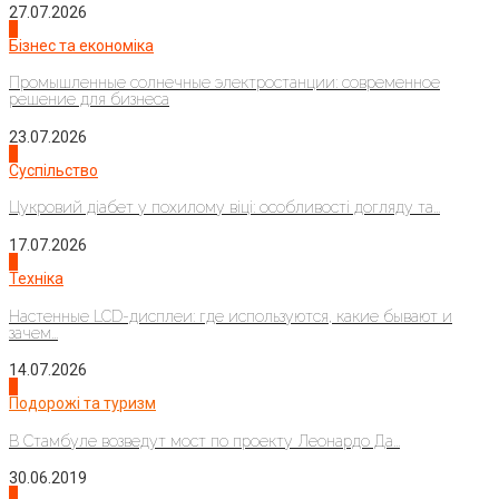
27.07.2026
2
Бізнес та економіка
Промышленные солнечные электростанции: современное
решение для бизнеса
23.07.2026
3
Суспільство
Цукровий діабет у похилому віці: особливості догляду та...
17.07.2026
4
Техніка
Настенные LCD-дисплеи: где используются, какие бывают и
зачем...
14.07.2026
1
Подорожі та туризм
В Стамбуле возведут мост по проекту Леонардо Да...
30.06.2019
2