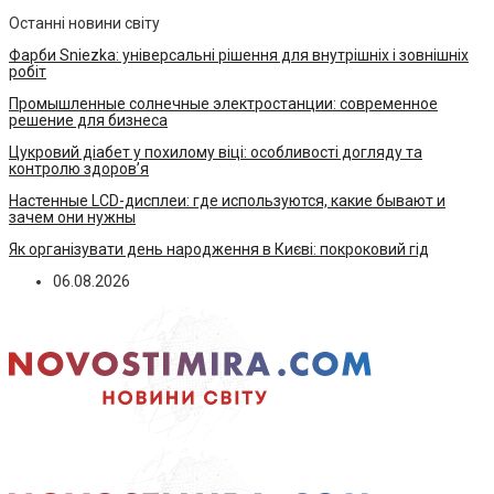
Останні новини світу
Фарби Sniezka: універсальні рішення для внутрішніх і зовнішніх
робіт
Промышленные солнечные электростанции: современное
решение для бизнеса
Цукровий діабет у похилому віці: особливості догляду та
контролю здоров’я
Настенные LCD-дисплеи: где используются, какие бывают и
зачем они нужны
Як організувати день народження в Києві: покроковий гід
06.08.2026