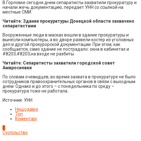
В Горловке сегодня днем сепаратисты захватили прокуратуру и
начали жечь документацию, передает УНН со ссылкой на
местные СМИ.
Читайте: Здание прокуратуры Донецкой области захвачено
сепаратистами
Вооруженные люди в масках вошли в здание прокуратуры и
вынесли компьютеры, а во дворе развели костер из уголовных
дел и другой прокурорской документации. При этом, как
сообщается, само здание не пострадало: окна в кабинетах и
#8203;#8203;на входе не разбиты.
Читайте: Сепаратисты захватили городской совет
Амвросиевки
По словам очевидцев, во время захвата в прокуратуре не было
сотрудников правоохранительных органов в связи с выходным
днем. Однако и до этого – с понедельника по среду –
прокуратура тоже не работала.
Источник: УНН
Нещодавні
Топ
Коментарі
1
Суспільство