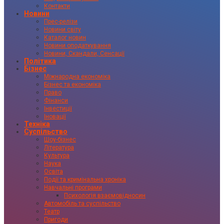
Контакти
Новини
Прес-релізи
Новини світу
Каталог новин
Новини оподаткування
Новини, Скандали, Сенсації
Політика
Бізнес
Міжнародна економіка
Бізнес та економіка
Право
Фінанси
Інвестиції
Іновації
Техніка
Суспільство
Шоу-бізнес
Література
Культура
Наука
Освіта
Події та кримінальна хроніка
Навчальні програми
Психологія взаємовідносин
Автомобіль та суспільство
Театр
Пригоди