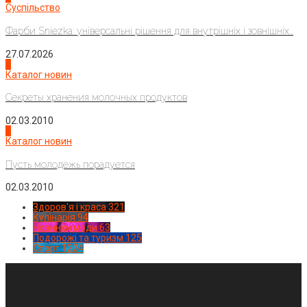
Суспільство
Фарби Sniezka: універсальні рішення для внутрішніх і зовнішніх...
27.07.2026
3
Каталог новин
Секреты хранения молочных продуктов
02.03.2010
4
Каталог новин
Пусть молодежь порадуется
02.03.2010
Здоров'я і краса
321
Кулінарія
94
Новинки моди
63
Подорожі та туризм
125
Спорт
1224