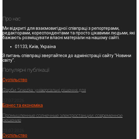
Про нас
Ми відкриті для взаємовигідної співпраці з репортерами,
редакторами, кореспондентами та просто цікавими людьми, які
бажають розміщувати власні матеріали на нашому сайті.
01133, Київ, Україна
З питань співпраці звертайтеся до адміністрації сайту "Новини
світу".
Популярні публікації
Суспільство
Фарби Sniezka: універсальні рішення для
27.07.2026
Бізнес та економіка
Промышленные солнечные электростанции: современное
решение
23.07.2026
Суспільство