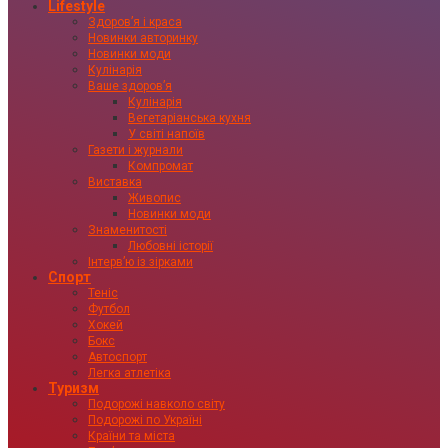
Lifestyle
Здоровʼя і краса
Новинки авторинку
Новинки моди
Кулінарія
Ваше здоровʼя
Кулінарія
Вегетаріанська кухня
У світі напоїв
Газети і журнали
Компромат
Виставка
Живопис
Новинки моди
Знаменитості
Любовні історії
Інтервʼю із зірками
Спорт
Теніс
Футбол
Хокей
Бокс
Автоспорт
Легка атлетіка
Туризм
Подорожі навколо світу
Подорожі по Україні
Країни та міста