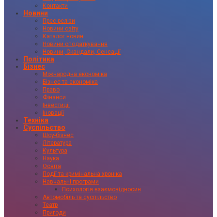
Контакти
Новини
Прес-релізи
Новини світу
Каталог новин
Новини оподаткування
Новини, Скандали, Сенсації
Політика
Бізнес
Міжнародна економіка
Бізнес та економіка
Право
Фінанси
Інвестиції
Іновації
Техніка
Суспільство
Шоу-бізнес
Література
Культура
Наука
Освіта
Події та кримінальна хроніка
Навчальні програми
Психологія взаємовідносин
Автомобіль та суспільство
Театр
Пригоди