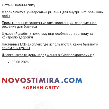
Останні новини світу
Фарби Sniezka: універсальні рішення для внутрішніх і зовнішніх
робіт
Промышленные солнечные электростанции: современное
решение для бизнеса
Цукровий діабет у похилому віці: особливості догляду та
контролю здоров’я
Настенные LCD-дисплеи: где используются, какие бывают и
зачем они нужны
Як організувати день народження в Києві: покроковий гід
08.08.2026