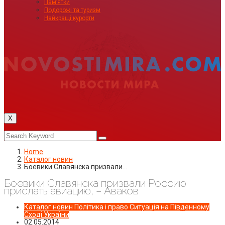
Пам’ятки
Подорожі та туризм
Найкращі курорти
X
Home
Каталог новин
Боевики Славянска призвали…
Боевики Славянска призвали Россию
прислать авиацию, – Аваков
Каталог новин
Політика і право
Ситуація на Південному
Сході України
02.05.2014