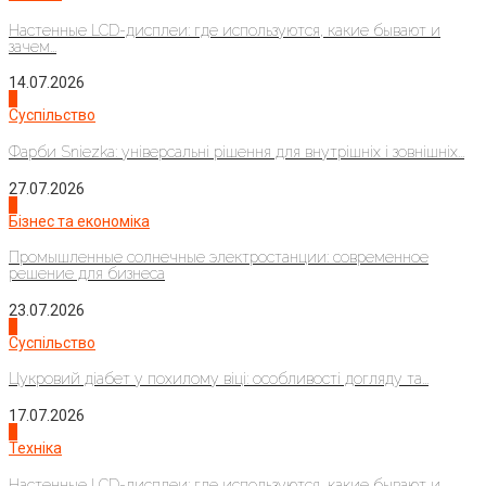
Настенные LCD-дисплеи: где используются, какие бывают и
зачем...
14.07.2026
1
Суспільство
Фарби Sniezka: універсальні рішення для внутрішніх і зовнішніх...
27.07.2026
2
Бізнес та економіка
Промышленные солнечные электростанции: современное
решение для бизнеса
23.07.2026
3
Суспільство
Цукровий діабет у похилому віці: особливості догляду та...
17.07.2026
4
Техніка
Настенные LCD-дисплеи: где используются, какие бывают и