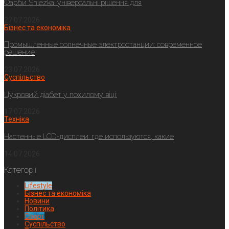
Фарби Sniezka: універсальні рішення для
27.07.2026
Бізнес та економіка
Промышленные солнечные электростанции: современное
решение
23.07.2026
Суспільство
Цукровий діабет у похилому віці:
17.07.2026
Техніка
Настенные LCD-дисплеи: где используются, какие
14.07.2026
Категорії
Lifestyle
Бізнес та економіка
Новини
Політика
Спорт
Суспільство