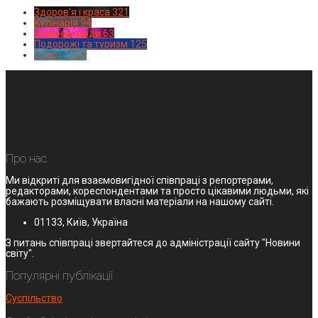
Здоров'я і краса
321
Кулінарія
94
Новинки моди
63
Подорожі та туризм
125
Спорт
1224
Про нас
Ми відкриті для взаємовигідної співпраці з репортерами,
редакторами, кореспондентами та просто цікавими людьми, які
бажають розміщувати власні матеріали на нашому сайті.
01133, Київ, Україна
З питань співпраці звертайтеся до адміністрації сайту "Новини
світу".
Популярні публікації
Суспільство