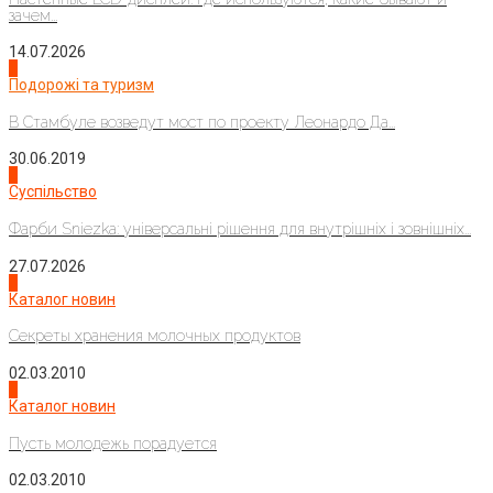
зачем...
14.07.2026
1
Подорожі та туризм
В Стамбуле возведут мост по проекту Леонардо Да...
30.06.2019
2
Суспільство
Фарби Sniezka: універсальні рішення для внутрішніх і зовнішніх...
27.07.2026
3
Каталог новин
Секреты хранения молочных продуктов
02.03.2010
4
Каталог новин
Пусть молодежь порадуется
02.03.2010