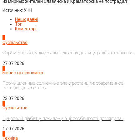
из мирных жителей Славянска и Краматорска не пострадал”.
Источник: УНН
Нещодавні
Топ
Коментарі
1
Суспільство
Фарби Sniezka: універсальні рішення для внутрішніх і зовнішніх...
27.07.2026
2
Бізнес та економіка
Промышленные солнечные электростанции: современное
решение для бизнеса
23.07.2026
3
Суспільство
Цукровий діабет у похилому віці: особливості догляду та...
17.07.2026
4
Техніка