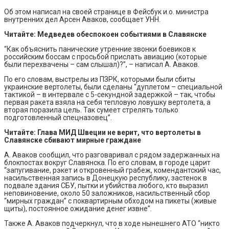
Об этом написал на своей странице в Фейсбук и.о. министра
внутренних дел Арсен Аваков, сообщает УНН.
Читайте: Медведев обеспокоен событиями в Славянске
“Как объяснить панические утренние звонки боевиков к
российским боссам с просьбой прислать авиацию (которые
были перехвачены – сам слышал)?”, – написал А. Аваков.
По его словам, выстрелы из ПЗРК, которыми были сбиты
украинские вертолеты, были сделаны “дуплетом – специальной
тактикой – в интервале с 5-секундной задержкой – так, чтобы
первая ракета взяла на себя тепловую ловушку вертолета, а
вторая поразила цель. Так сумеет стрелять только
подготовленный спецназовец”.
Читайте: Глава МИД Швеции не верит, что вертолеты в
Славянске сбивают мирные граждане
А. Аваков сообщил, что разговаривал с рядом задержанных на
блокпостах вокруг Славянска. По его словам, в городе царит
“запугивание, рэкет и откровенный грабеж, комендантский час,
насильственная запись в Донецкую республику, застенок в
подвале здания СБУ, пытки и убийства любого, кто выразил
неповиновение, около 50 заложников, насильственный сбор
“мирных граждан” с поквартирным обходом на пикеты (живые
щиты), постоянное ожидание денег извне”.
Также А. Аваков подчеркнул, что в ходе нынешнего АТО “никто