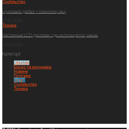
Суспільство
Цукровий діабет у похилому віці:
17.07.2026
Техніка
Настенные LCD-дисплеи: где используются, какие
14.07.2026
Категорії
Lifestyle
Бізнес та економіка
Новини
Політика
Спорт
Суспільство
Техніка