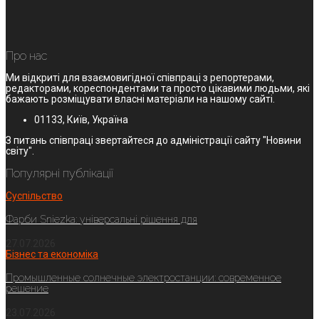
Про нас
Ми відкриті для взаємовигідної співпраці з репортерами,
редакторами, кореспондентами та просто цікавими людьми, які
бажають розміщувати власні матеріали на нашому сайті.
01133, Київ, Україна
З питань співпраці звертайтеся до адміністрації сайту "Новини
світу".
Популярні публікації
Суспільство
Фарби Sniezka: універсальні рішення для
27.07.2026
Бізнес та економіка
Промышленные солнечные электростанции: современное
решение
23.07.2026