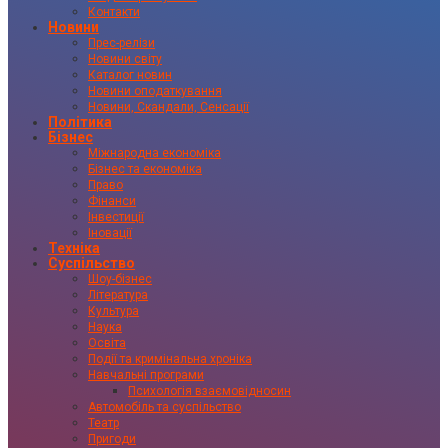
Контакти
Новини
Прес-релізи
Новини світу
Каталог новин
Новини оподаткування
Новини, Скандали, Сенсації
Політика
Бізнес
Міжнародна економіка
Бізнес та економіка
Право
Фінанси
Інвестиції
Іновації
Техніка
Суспільство
Шоу-бізнес
Література
Культура
Наука
Освіта
Події та кримінальна хроніка
Навчальні програми
Психологія взаємовідносин
Автомобіль та суспільство
Театр
Пригоди