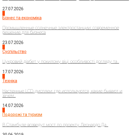
27.07.2026
2
Бізнес та економіка
Промышленные солнечные электростанции: современное
решение для бизнеса
23.07.2026
3
Суспільство
Цукровий діабет у похилому віці: особливості догляду та...
17.07.2026
4
Техніка
Настенные LCD-дисплеи: где используются, какие бывают и
зачем...
14.07.2026
1
Подорожі та туризм
В Стамбуле возведут мост по проекту Леонардо Да...
30.06.2019