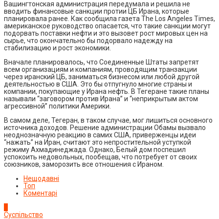
Вашингтонская администрация передумала и решила не
вводить финансовые санкции протии ЦБ Ирана, которые
планировала ранее. Как сообщила газета The Los Angeles Times,
американское руководство опасается, что такие санкции могут
подорвать поставки нефти и это вызовет рост мировых цен на
сырье, что окончательно бы подорвало надежду на
стабилизацию и рост экономики.
Вначале планировалось, что Соединенные Штаты запретят
всем организациям и компаниям, проводящим транзакции
через иранский ЦБ, заниматься бизнесом или любой другой
деятельностью в США. Это бы отпугнуло многие страны и
компании, покупающие у Ирана нефть. В Тегеране такие планы
называли “заговором против Ирана” и “неприкрытым актом
агрессивной” политики Америки.
В самом деле, Тегеран, в таком случае, мог лишиться основного
источника доходов. Решение администрации Обамы вызвало
неоднозначную реакцию в самих США, приверженцы идеи
“нажать” на Иран, считают это непростительной уступкой
режиму Ахмадинеджада. Однако, Белый дом поспешил
успокоить недовольных, пообещав, что потребует от своих
союзников, заморозить все отношения с Ираном.
Нещодавні
Топ
Коментарі
1
Суспільство