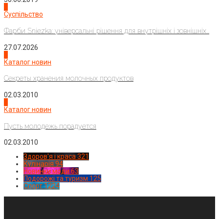
2
Суспільство
Фарби Sniezka: універсальні рішення для внутрішніх і зовнішніх...
27.07.2026
3
Каталог новин
Секреты хранения молочных продуктов
02.03.2010
4
Каталог новин
Пусть молодежь порадуется
02.03.2010
Здоров'я і краса
321
Кулінарія
94
Новинки моди
63
Подорожі та туризм
125
Спорт
1224