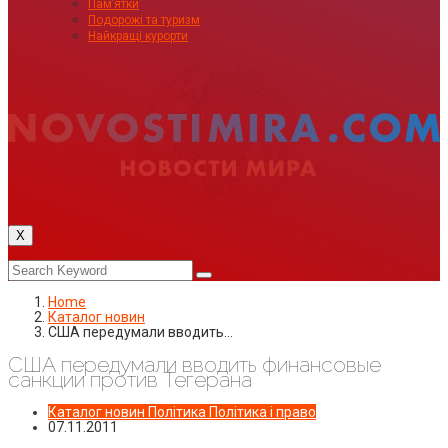
Пам’ятки
Подорожі та туризм
Найкращі курорти
X
Home
Каталог новин
США передумали вводить…
США передумали вводить финансовые
санкции против Тегерана
Каталог новин
Політика
Політика і право
07.11.2011