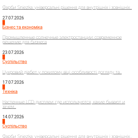
Фарби Sniezka: універсальні рішення для внутрішніх і зовнішніх...
27.07.2026
2
Бізнес та економіка
Промышленные солнечные электростанции: современное
решение для бизнеса
23.07.2026
3
Суспільство
Цукровий діабет у похилому віці: особливості догляду та...
17.07.2026
4
Техніка
Настенные LCD-дисплеи: где используются, какие бывают и
зачем...
14.07.2026
1
Суспільство
Фарби Sniezka: універсальні рішення для внутрішніх і зовнішніх...