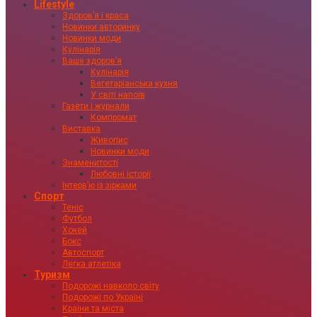
Lifestyle
Здоровʼя і краса
Новинки авторинку
Новинки моди
Кулінарія
Ваше здоровʼя
Кулінарія
Вегетаріанська кухня
У світі напоїв
Газети і журнали
Компромат
Виставка
Живопис
Новинки моди
Знаменитості
Любовні історії
Інтервʼю із зірками
Спорт
Теніс
Футбол
Хокей
Бокс
Автоспорт
Легка атлетіка
Туризм
Подорожі навколо світу
Подорожі по Україні
Країни та міста