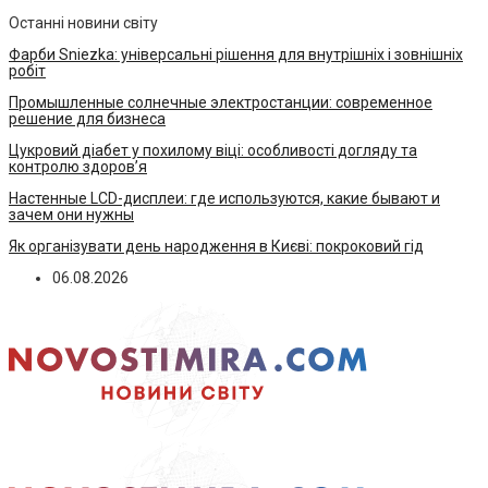
Останні новини світу
Фарби Sniezka: універсальні рішення для внутрішніх і зовнішніх
робіт
Промышленные солнечные электростанции: современное
решение для бизнеса
Цукровий діабет у похилому віці: особливості догляду та
контролю здоров’я
Настенные LCD-дисплеи: где используются, какие бывают и
зачем они нужны
Як організувати день народження в Києві: покроковий гід
06.08.2026