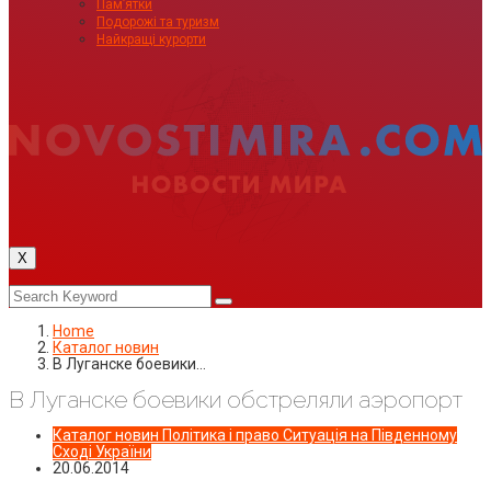
Пам’ятки
Подорожі та туризм
Найкращі курорти
X
Home
Каталог новин
В Луганске боевики…
В Луганске боевики обстреляли аэропорт
Каталог новин
Політика і право
Ситуація на Південному
Сході України
20.06.2014