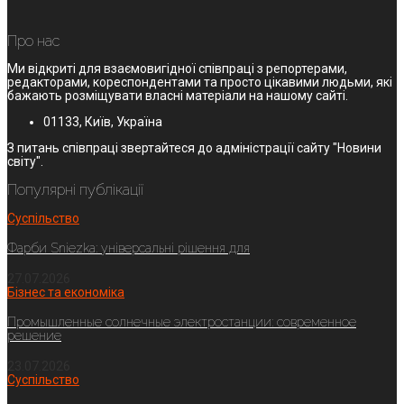
Про нас
Ми відкриті для взаємовигідної співпраці з репортерами,
редакторами, кореспондентами та просто цікавими людьми, які
бажають розміщувати власні матеріали на нашому сайті.
01133, Київ, Україна
З питань співпраці звертайтеся до адміністрації сайту "Новини
світу".
Популярні публікації
Суспільство
Фарби Sniezka: універсальні рішення для
27.07.2026
Бізнес та економіка
Промышленные солнечные электростанции: современное
решение
23.07.2026
Суспільство