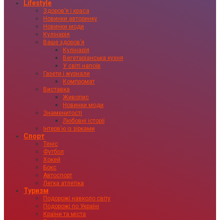
Lifestyle
Здоровʼя і краса
Новинки авторинку
Новинки моди
Кулінарія
Ваше здоровʼя
Кулінарія
Вегетаріанська кухня
У світі напоїв
Газети і журнали
Компромат
Виставка
Живопис
Новинки моди
Знаменитості
Любовні історії
Інтервʼю із зірками
Спорт
Теніс
Футбол
Хокей
Бокс
Автоспорт
Легка атлетіка
Туризм
Подорожі навколо світу
Подорожі по Україні
Країни та міста