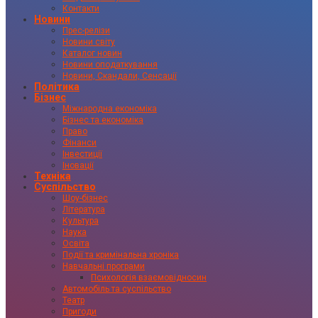
Контакти
Новини
Прес-релізи
Новини світу
Каталог новин
Новини оподаткування
Новини, Скандали, Сенсації
Політика
Бізнес
Міжнародна економіка
Бізнес та економіка
Право
Фінанси
Інвестиції
Іновації
Техніка
Суспільство
Шоу-бізнес
Література
Культура
Наука
Освіта
Події та кримінальна хроніка
Навчальні програми
Психологія взаємовідносин
Автомобіль та суспільство
Театр
Пригоди