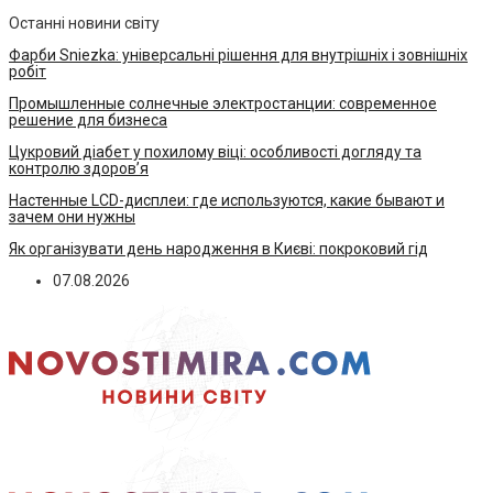
Останні новини світу
Фарби Sniezka: універсальні рішення для внутрішніх і зовнішніх
робіт
Промышленные солнечные электростанции: современное
решение для бизнеса
Цукровий діабет у похилому віці: особливості догляду та
контролю здоров’я
Настенные LCD-дисплеи: где используются, какие бывают и
зачем они нужны
Як організувати день народження в Києві: покроковий гід
07.08.2026