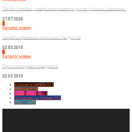
Фарби Sniezka: універсальні рішення для внутрішніх і зовнішніх...
27.07.2026
3
Каталог новин
Секреты хранения молочных продуктов
02.03.2010
4
Каталог новин
Пусть молодежь порадуется
02.03.2010
Здоров'я і краса
321
Кулінарія
94
Новинки моди
63
Подорожі та туризм
125
Спорт
1224