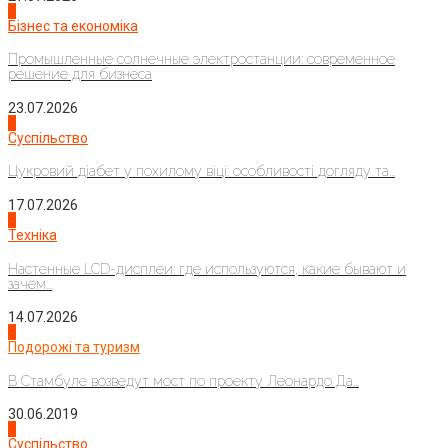
2
Бізнес та економіка
Промышленные солнечные электростанции: современное
решение для бизнеса
23.07.2026
3
Суспільство
Цукровий діабет у похилому віці: особливості догляду та...
17.07.2026
4
Техніка
Настенные LCD-дисплеи: где используются, какие бывают и
зачем...
14.07.2026
1
Подорожі та туризм
В Стамбуле возведут мост по проекту Леонардо Да...
30.06.2019
2
Суспільство