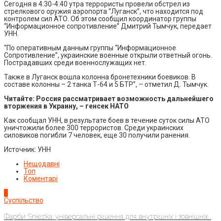
Сегодня в 4:30-4:40 утра террористы провели обстрел из
стрелкового оружия аэропорта “Луганск”, что находится под
контролем сил АТО. Об этом сообщил координатор группы
“Информационное сопротивление” Дмитрий Тымчук, передает
УНН.
“По оперативным данным группы “Информационное
Сопротивление”, украинские военные открыли ответный огонь.
Пострадавших среди военнослужащих нет.
Также в Луганск вошла колонна бронетехники боевиков. В
составе колонны – 2 танка Т-64 и 5 БТР”, – отметил Д. Тымчук.
Читайте: Россия рассматривает возможность дальнейшего
вторжения в Украину, – генсек НАТО
Как сообщал УНН, в результате боев в течение суток силы АТО
уничтожили более 300 террористов. Среди украинских
силовиков погибли 7 человек, еще 30 получили ранения.
Источник: УНН
Нещодавні
Топ
Коментарі
1
Суспільство
Фарби Sniezka: універсальні рішення для внутрішніх і зовнішніх...