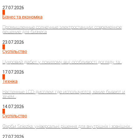
27.07.2026
2
Бізнес та економіка
Промышленные солнечные электростанции: современное
решение для бизнеса
23.07.2026
3
Суспільство
Цукровий діабет у похилому віці: особливості догляду та...
17.07.2026
4
Техніка
Настенные LCD-дисплеи: где используются, какие бывают и
зачем...
14.07.2026
1
Суспільство
Фарби Sniezka: універсальні рішення для внутрішніх і зовнішніх...
27.07.2026