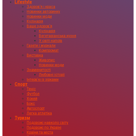
Lifestyle
Здоровʼя і краса
Новинки авторинку
Новинки моди
Кулінарія
Ваше здоровʼя
Кулінарія
Вегетаріанська кухня
У світі напоїв
Газети і журнали
Компромат
Виставка
Живопис
Новинки моди
Знаменитості
Любовні історії
Інтервʼю із зірками
Спорт
Теніс
Футбол
Хокей
Бокс
Автоспорт
Легка атлетіка
Туризм
Подорожі навколо світу
Подорожі по Україні
Країни та міста