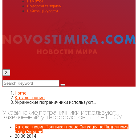
Пам’ятки
Подорожі та туризм
Найкращі курорти
X
Home
Каталог новин
Украинские пограничники используют…
Украинские пограничники используют
захваченный у террористов БТР – ГПСУ
Каталог новин
Політика і право
Ситуація на Південному
Сході України
20.06.2014