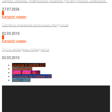
Фарби Sniezka: універсальні рішення для внутрішніх і зовнішніх...
27.07.2026
3
Каталог новин
Секреты хранения молочных продуктов
02.03.2010
4
Каталог новин
Пусть молодежь порадуется
02.03.2010
Здоров'я і краса
321
Кулінарія
94
Новинки моди
63
Подорожі та туризм
125
Спорт
1224