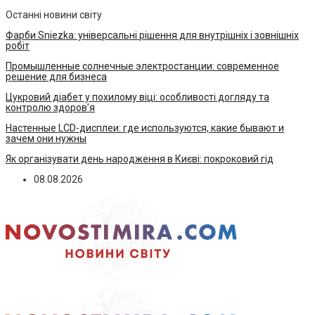
Останні новини світу
Фарби Sniezka: універсальні рішення для внутрішніх і зовнішніх
робіт
Промышленные солнечные электростанции: современное
решение для бизнеса
Цукровий діабет у похилому віці: особливості догляду та
контролю здоров’я
Настенные LCD-дисплеи: где используются, какие бывают и
зачем они нужны
Як організувати день народження в Києві: покроковий гід
08.08.2026