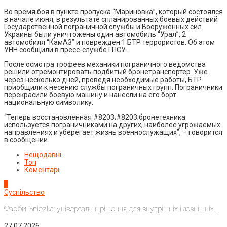
Во время боя в пункте пропуска “Мариновка”, который состоялся
в начале июня, в результате спланированных боевых действий
Государственной пограничной службы и Вооруженных сил
Украины были уничтожены один автомобиль “Урал”, 2
автомобиля “КамАЗ” и поврежден 1 БТР террористов. Об этом
УНН сообщили в пресс-службе ГПСУ.
После осмотра трофеев механики пограничного ведомства
решили отремонтировать подбитый бронетранспортер. Уже
через несколько дней, проведя необходимые работы, БТР
приобщили к несению службы пограничных групп. Пограничники
перекрасили боевую машину и нанесли на его борт
национальную символику.
“Теперь восстановленная #8203;#8203;бронетехника
используется пограничниками на других, наиболее угрожаемых
направлениях и уберегает жизнь военнослужащих”, – говорится
в сообщении.
Нещодавні
Топ
Коментарі
1
Суспільство
Фарби Sniezka: універсальні рішення для внутрішніх і зовнішніх...
27.07.2026