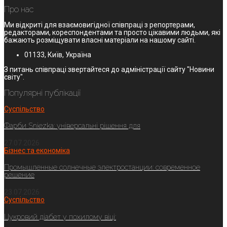
Про нас
Ми відкриті для взаємовигідної співпраці з репортерами,
редакторами, кореспондентами та просто цікавими людьми, які
бажають розміщувати власні матеріали на нашому сайті.
01133, Київ, Україна
З питань співпраці звертайтеся до адміністрації сайту "Новини
світу".
Популярні публікації
Суспільство
Фарби Sniezka: універсальні рішення для
27.07.2026
Бізнес та економіка
Промышленные солнечные электростанции: современное
решение
23.07.2026
Суспільство
Цукровий діабет у похилому віці: