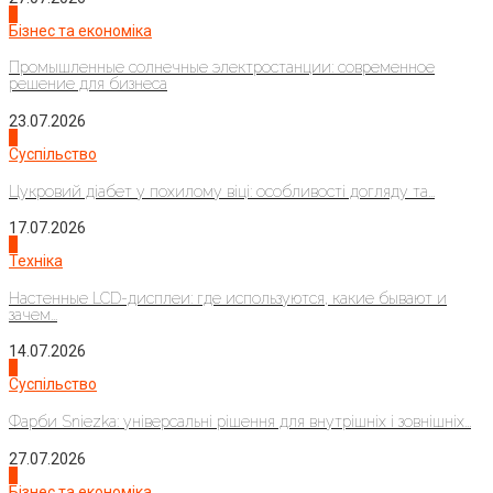
2
Бізнес та економіка
Промышленные солнечные электростанции: современное
решение для бизнеса
23.07.2026
3
Суспільство
Цукровий діабет у похилому віці: особливості догляду та...
17.07.2026
4
Техніка
Настенные LCD-дисплеи: где используются, какие бывают и
зачем...
14.07.2026
1
Суспільство
Фарби Sniezka: універсальні рішення для внутрішніх і зовнішніх...
27.07.2026
2
Бізнес та економіка