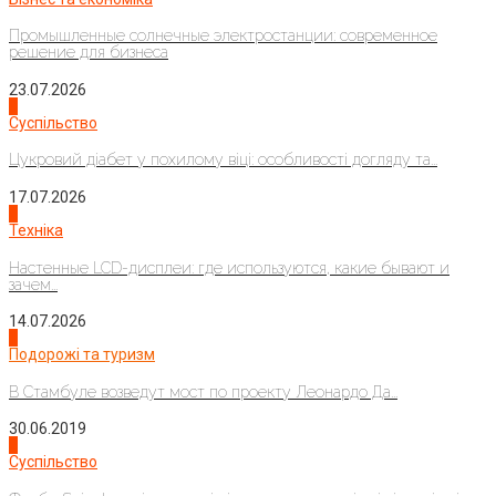
Промышленные солнечные электростанции: современное
решение для бизнеса
23.07.2026
3
Суспільство
Цукровий діабет у похилому віці: особливості догляду та...
17.07.2026
4
Техніка
Настенные LCD-дисплеи: где используются, какие бывают и
зачем...
14.07.2026
1
Подорожі та туризм
В Стамбуле возведут мост по проекту Леонардо Да...
30.06.2019
2
Суспільство