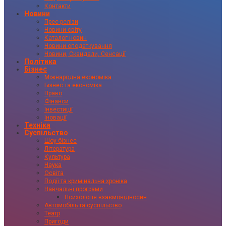
Контакти
Новини
Прес-релізи
Новини світу
Каталог новин
Новини оподаткування
Новини, Скандали, Сенсації
Політика
Бізнес
Міжнародна економіка
Бізнес та економіка
Право
Фінанси
Інвестиції
Іновації
Техніка
Суспільство
Шоу-бізнес
Література
Культура
Наука
Освіта
Події та кримінальна хроніка
Навчальні програми
Психологія взаємовідносин
Автомобіль та суспільство
Театр
Пригоди