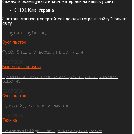
бажають розміщувати власні матеріали на нашому сайті.
01133, Київ, Україна
З питань співпраці звертайтеся до адміністрації сайту "Новини
світу".
Популярні публікації
Суспільство
Фарби Sniezka: універсальні рішення для
27.07.2026
Бізнес та економіка
Промышленные солнечные электростанции: современное
решение
23.07.2026
Суспільство
Цукровий діабет у похилому віці:
17.07.2026
Техніка
Настенные LCD-дисплеи: где используются, какие