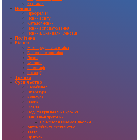
Контакти
Новини
Прес-релізи
Новини світу
Каталог новин
Новини оподаткування
Новини, Скандали, Сенсації
Політика
Бізнес
Міжнародна економіка
Бізнес та економіка
Право
Фінанси
Інвестиції
Іновації
Техніка
Суспільство
Шоу-бізнес
Література
Культура
Наука
Освіта
Події та кримінальна хроніка
Навчальні програми
Психологія взаємовідносин
Автомобіль та суспільство
Театр
Пригоди