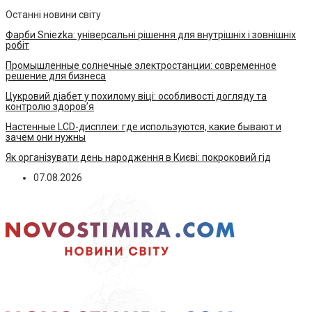
Останні новини світу
Фарби Sniezka: універсальні рішення для внутрішніх і зовнішніх
робіт
Промышленные солнечные электростанции: современное
решение для бизнеса
Цукровий діабет у похилому віці: особливості догляду та
контролю здоров’я
Настенные LCD-дисплеи: где используются, какие бывают и
зачем они нужны
Як організувати день народження в Києві: покроковий гід
07.08.2026