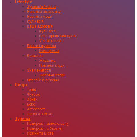
Lifestyle
Здоровʼя і краса
Новинки авторинку
Новинки моди
Кулінарія
Ваше здоровʼя
Кулінарія
Вегетаріанська кухня
У світі напоїв
Газети і журнали
Компромат
Виставка
Живопис
Новинки моди
Знаменитості
Любовні історії
Інтервʼю із зірками
Спорт
Теніс
Футбол
Хокей
Бокс
Автоспорт
Легка атлетіка
Туризм
Подорожі навколо світу
Подорожі по Україні
Країни та міста