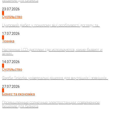
решение для бизнеса
23.07.2026
3
Суспільство
Цукровий діабет у похилому віці: особливості догляду та...
17.07.2026
4
Техніка
Настенные LCD-дисплеи: где используются, какие бывают и
зачем...
14.07.2026
1
Суспільство
Фарби Sniezka: універсальні рішення для внутрішніх і зовнішніх...
27.07.2026
2
Бізнес та економіка
Промышленные солнечные электростанции: современное
решение для бизнеса