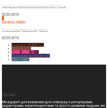
Секреты хранения молочных продуктов
02.03.2010
4
Каталог новин
Пусть молодежь порадуется
02.03.2010
Здоров'я і краса
321
Кулінарія
94
Новинки моди
63
Подорожі та туризм
125
Спорт
1224
Про нас
Ми відкриті для взаємовигідної співпраці з репортерами,
редакторами, кореспондентами та просто цікавими людьми, які