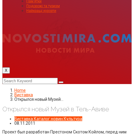
Пам’ятки
Подорожі та туризм
Найкращі курорти
X
Home
Виставка
Открылся новый Музей…
Открылся новый Музей в Тель-Авиве
Виставка
Каталог новин
Культура
08.11.2011
Проект был разработан Престоном Скотом Койлом, перед ним