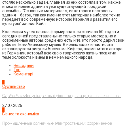
стояло несколько задач, главная из них состояла в том, как же
вписать новые здания в уже существующий городской
ансамбль. “Основным материалом, из которого построены
здания – бетон, так как именно этот материал наиболее точно
передает всю современную историю Израиля и развития его
культуры” заявил Койл.
Коллекция музея начала формироваться с начала 50-годов и
сегодня в ней представлены не только старые мастера, но и
современные авторы, среди них есть и те, кто просто дарил свои
работы Тель-Авивскому музею. В новых залах в частности
экспонируются рисунки Ансельма Кифера, знаменитого автора
из Германии, который всю свою творческую жизнь посвятил
теме холокоста и вины в нем немецкого народа.
Нещодавні
Топ
Коментарі
1
Суспільство
Фарби Sniezka: універсальні рішення для внутрішніх і зовнішніх...
27.07.2026
2
Бізнес та економіка
Промышленные солнечные электростанции: современное