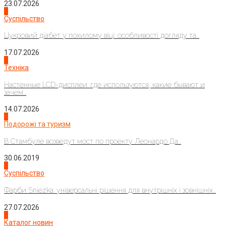
23.07.2026
3
Суспільство
Цукровий діабет у похилому віці: особливості догляду та...
17.07.2026
4
Техніка
Настенные LCD-дисплеи: где используются, какие бывают и
зачем...
14.07.2026
1
Подорожі та туризм
В Стамбуле возведут мост по проекту Леонардо Да...
30.06.2019
2
Суспільство
Фарби Sniezka: універсальні рішення для внутрішніх і зовнішніх...
27.07.2026
3
Каталог новин