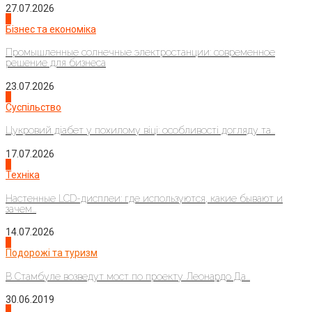
27.07.2026
2
Бізнес та економіка
Промышленные солнечные электростанции: современное
решение для бизнеса
23.07.2026
3
Суспільство
Цукровий діабет у похилому віці: особливості догляду та...
17.07.2026
4
Техніка
Настенные LCD-дисплеи: где используются, какие бывают и
зачем...
14.07.2026
1
Подорожі та туризм
В Стамбуле возведут мост по проекту Леонардо Да...
30.06.2019
2