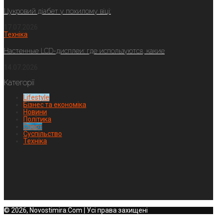
Цукровий діабет у похилому віці:
17.07.2026
Техніка
Настенные LCD-дисплеи: где используются, какие
14.07.2026
Категорії
Lifestyle
Бізнес та економіка
Новини
Політика
Спорт
Суспільство
Техніка
© 2026, Novostimira.Com | Усі права захищені