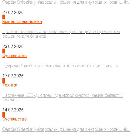
Фарби Sniezka: універсальні рішення для внутрішніх і зовнішніх...
27.07.2026
2
Бізнес та економіка
Промышленные солнечные электростанции: современное
решение для бизнеса
23.07.2026
3
Суспільство
Цукровий діабет у похилому віці: особливості догляду та...
17.07.2026
4
Техніка
Настенные LCD-дисплеи: где используются, какие бывают и
зачем...
14.07.2026
1
Суспільство
Фарби Sniezka: універсальні рішення для внутрішніх і зовнішніх...