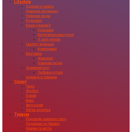
Lifestyle
Здоровʼя і краса
Новинки авторинку
Новинки моди
Кулінарія
Ваше здоровʼя
Кулінарія
Вегетаріанська кухня
У світі напоїв
Газети і журнали
Компромат
Виставка
Живопис
Новинки моди
Знаменитості
Любовні історії
Інтервʼю із зірками
Спорт
Теніс
Футбол
Хокей
Бокс
Автоспорт
Легка атлетіка
Туризм
Подорожі навколо світу
Подорожі по Україні
Країни та міста