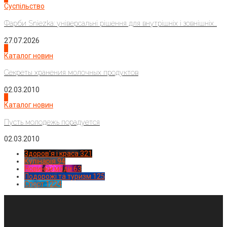
Суспільство
Фарби Sniezka: універсальні рішення для внутрішніх і зовнішніх...
27.07.2026
3
Каталог новин
Секреты хранения молочных продуктов
02.03.2010
4
Каталог новин
Пусть молодежь порадуется
02.03.2010
Здоров'я і краса
321
Кулінарія
94
Новинки моди
63
Подорожі та туризм
125
Спорт
1224