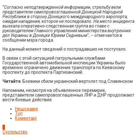
“
Согласно неподтвержденной информации, стрельбу вели
представители самопровозглашенной Донецкой Народной
Республики в сторону Донецкого международного аэропорта,
ожидая нападения, которое не последовало. На место инцидента
выехала оперативно-следственная группа во главе с
руководителем Главного управления министерства внутренних
дел Украины в Донецке Юрием Седневым
“, – отмечается в
сообщении мэра города.
На данный момент сведений о пострадавших не поступало.
В связи с этой ситуацией патрульными службами
Государственной автомобильной инспекции Украины было
временно ограничено движение транспорта по Киевскому
проспекту до проспекта Партизанский.
Читайте
: Боевики сбили украинский вертолет под Славянском
Напомним, несмотря на объявленное перемирие,
представители самопровозглашенных ЛНР и ДНР продолжают
вести боевые действия.
Нещодавні
Топ
Коментарі
1
Суспільство