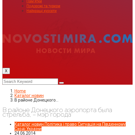
Пам’ятки
Подорожі та туризм
Найкращі курорти
X
Home
Каталог новин
В районе Донецкого…
В районе Донецкого аэропорта была
стрельба, – мэр города
Каталог новин
Політика і право
Ситуація на Південному
Сході України
24.06.2014