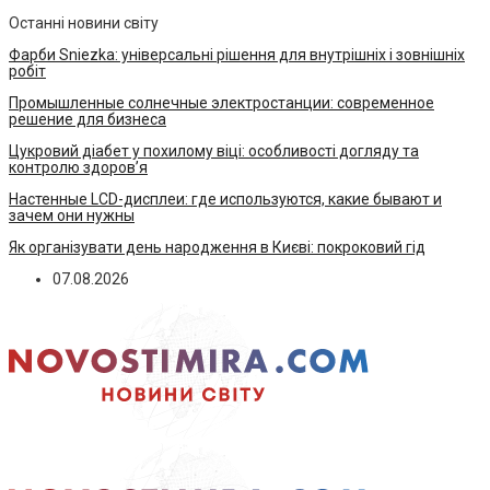
Останні новини світу
Фарби Sniezka: універсальні рішення для внутрішніх і зовнішніх
робіт
Промышленные солнечные электростанции: современное
решение для бизнеса
Цукровий діабет у похилому віці: особливості догляду та
контролю здоров’я
Настенные LCD-дисплеи: где используются, какие бывают и
зачем они нужны
Як організувати день народження в Києві: покроковий гід
07.08.2026