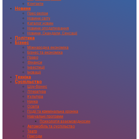
Контакти
Новини
Прес-релізи
Новини світу
Каталог новин
Новини оподаткування
Новини, Скандали, Сенсації
Політика
Бізнес
Міжнародна економіка
Бізнес та економіка
Право
Фінанси
Інвестиції
Іновації
Техніка
Суспільство
Шоу-бізнес
Література
Культура
Наука
Освіта
Події та кримінальна хроніка
Навчальні програми
Психологія взаємовідносин
Автомобіль та суспільство
Театр
Пригоди