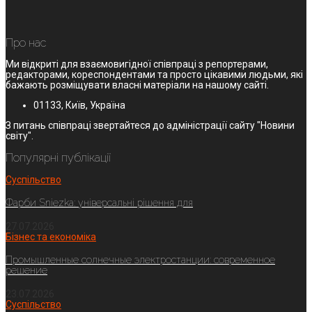
Про нас
Ми відкриті для взаємовигідної співпраці з репортерами,
редакторами, кореспондентами та просто цікавими людьми, які
бажають розміщувати власні матеріали на нашому сайті.
01133, Київ, Україна
З питань співпраці звертайтеся до адміністрації сайту "Новини
світу".
Популярні публікації
Суспільство
Фарби Sniezka: універсальні рішення для
27.07.2026
Бізнес та економіка
Промышленные солнечные электростанции: современное
решение
23.07.2026
Суспільство