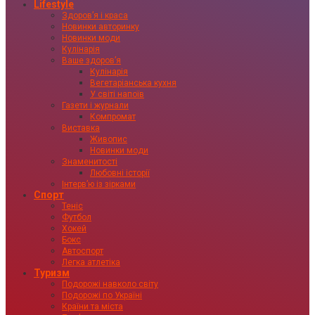
Lifestyle
Здоровʼя і краса
Новинки авторинку
Новинки моди
Кулінарія
Ваше здоровʼя
Кулінарія
Вегетаріанська кухня
У світі напоїв
Газети і журнали
Компромат
Виставка
Живопис
Новинки моди
Знаменитості
Любовні історії
Інтервʼю із зірками
Спорт
Теніс
Футбол
Хокей
Бокс
Автоспорт
Легка атлетіка
Туризм
Подорожі навколо світу
Подорожі по Україні
Країни та міста