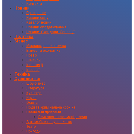
Контакти
Новини
Прес-релізи
Новини світу
Каталог новин
Новини оподаткування
Новини, Скандали, Сенсації
Політика
Бізнес
Міжнародна економіка
Бізнес та економіка
Право
Фінанси
Інвестиції
Іновації
Техніка
Суспільство
Шоу-бізнес
Література
Культура
Наука
Освіта
Події та кримінальна хроніка
Навчальні програми
Психологія взаємовідносин
Автомобіль та суспільство
Театр
Пригоди