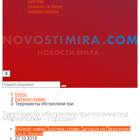
Пам’ятки
Подорожі та туризм
Найкращі курорти
X
Home
Каталог новин
Террористы обстреляли три…
Террористы обстреляли три поселка под
Мариуполем – горсовет
Каталог новин
Політика і право
Ситуація на Південному
Сході України
27.10.2014