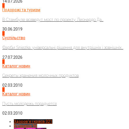
14.07.2026
1
Подорожі та туризм
В Стамбуле возведут мост по проекту Леонардо Да...
30.06.2019
2
Суспільство
Фарби Sniezka: універсальні рішення для внутрішніх і зовнішніх...
27.07.2026
3
Каталог новин
Секреты хранения молочных продуктов
02.03.2010
4
Каталог новин
Пусть молодежь порадуется
02.03.2010
Здоров'я і краса
321
Кулінарія
94