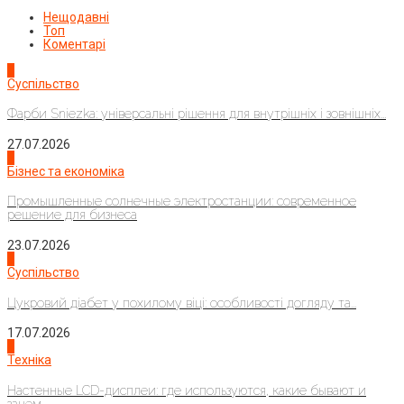
Нещодавні
Топ
Коментарі
1
Суспільство
Фарби Sniezka: універсальні рішення для внутрішніх і зовнішніх...
27.07.2026
2
Бізнес та економіка
Промышленные солнечные электростанции: современное
решение для бизнеса
23.07.2026
3
Суспільство
Цукровий діабет у похилому віці: особливості догляду та...
17.07.2026
4
Техніка
Настенные LCD-дисплеи: где используются, какие бывают и
зачем...