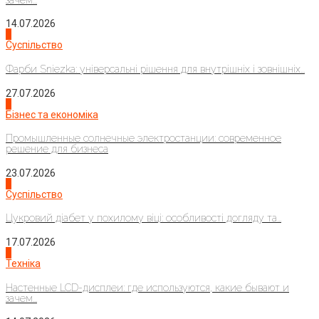
14.07.2026
1
Суспільство
Фарби Sniezka: універсальні рішення для внутрішніх і зовнішніх...
27.07.2026
2
Бізнес та економіка
Промышленные солнечные электростанции: современное
решение для бизнеса
23.07.2026
3
Суспільство
Цукровий діабет у похилому віці: особливості догляду та...
17.07.2026
4
Техніка
Настенные LCD-дисплеи: где используются, какие бывают и
зачем...