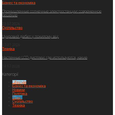
Бізнес та економіка
Промышленные солнечные электростанции: современное
решение
23.07.2026
Суспільство
Цукровий діабет у похилому віці:
17.07.2026
Техніка
Настенные LCD-дисплеи: где используются, какие
14.07.2026
Категорії
Lifestyle
Бізнес та економіка
Новини
Політика
Спорт
Суспільство
Техніка