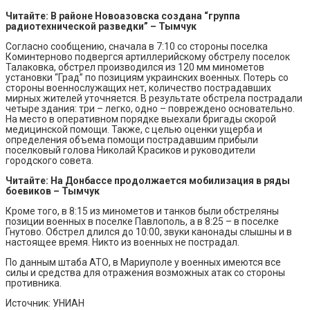
Читайте: В районе Новоазовска создана “группа
радиотехнической разведки” – Тымчук
Согласно сообщению, сначала в 7:10 со стороны поселка
Коминтерново подвергся артиллерийскому обстрелу поселок
Талаковка, обстрел производился из 120 мм минометов
установки “Град” по позициям украинских военных. Потерь со
стороны военнослужащих нет, количество пострадавших
мирных жителей уточняется. В результате обстрела пострадали
четыре здания: три – легко, одно – повреждено основательно.
На место в оперативном порядке выехали бригады скорой
медицинской помощи. Также, с целью оценки ущерба и
определения объема помощи пострадавшим прибыли
поселковый голова Николай Красиков и руководители
городского совета.
Читайте: На Донбассе продолжается мобилизация в ряды
боевиков – Тымчук
Кроме того, в 8:15 из минометов и танков были обстреляны
позиции военных в поселке Павлополь, а в 8:25 – в поселке
Гнутово. Обстрел длился до 10:00, звуки канонады слышны и в
настоящее время. Никто из военных не пострадал.
По данным штаба АТО, в Мариуполе у военных имеются все
силы и средства для отражения возможных атак со стороны
противника.
Источник: УНИАН