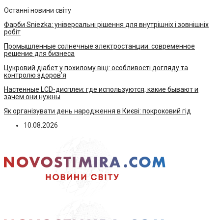
Останні новини світу
Фарби Sniezka: універсальні рішення для внутрішніх і зовнішніх
робіт
Промышленные солнечные электростанции: современное
решение для бизнеса
Цукровий діабет у похилому віці: особливості догляду та
контролю здоров’я
Настенные LCD-дисплеи: где используются, какие бывают и
зачем они нужны
Як організувати день народження в Києві: покроковий гід
10.08.2026