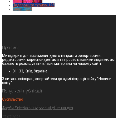
Новинки моди
63
Подорожі та туризм
125
Спорт
1224
Про нас
Ми відкриті для взаємовигідної співпраці з репортерами,
редакторами, кореспондентами та просто цікавими людьми, які
бажають розміщувати власні матеріали на нашому сайті.
01133, Київ, Україна
З питань співпраці звертайтеся до адміністрації сайту "Новини
світу".
Популярні публікації
Суспільство
Фарби Sniezka: універсальні рішення для
27.07.2026