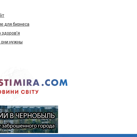
біт
е для бизнеса
ю здоров’я
м они нужны