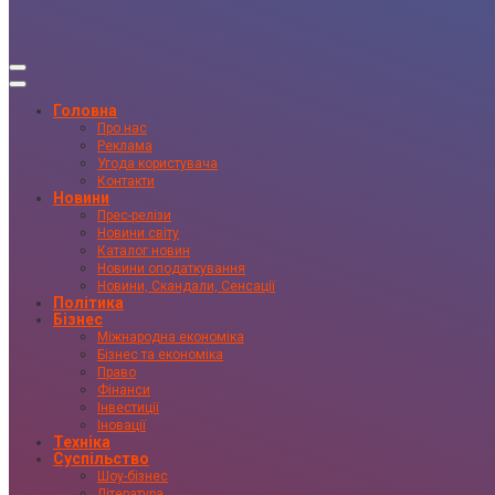
Головна
Про нас
Реклама
Угода користувача
Контакти
Новини
Прес-релізи
Новини світу
Каталог новин
Новини оподаткування
Новини, Скандали, Сенсації
Політика
Бізнес
Міжнародна економіка
Бізнес та економіка
Право
Фінанси
Інвестиції
Іновації
Техніка
Суспільство
Шоу-бізнес
Література