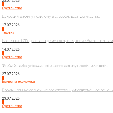
23.07.2026
3
Суспільство
Цукровий діабет у похилому віці: особливості догляду та...
17.07.2026
4
Техніка
Настенные LCD-дисплеи: где используются, какие бывают и зачем..
14.07.2026
1
Суспільство
Фарби Sniezka: універсальні рішення для внутрішніх і зовнішніх...
27.07.2026
2
Бізнес та економіка
Промышленные солнечные электростанции: современное решени
23.07.2026
3
Суспільство