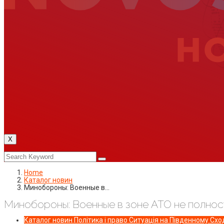
X
Home
Каталог новин
Минобороны: Военные в…
Минобороны: Военные в зоне АТО не полнос
Каталог новин
Політика і право
Ситуація на Південному Сход