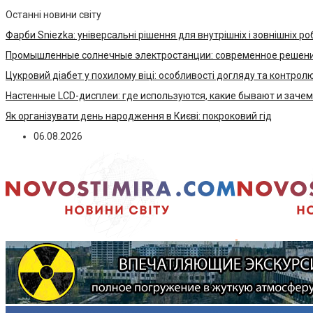
Останні новини світу
Фарби Sniezka: універсальні рішення для внутрішніх і зовнішніх ро
Промышленные солнечные электростанции: современное решени
Цукровий діабет у похилому віці: особливості догляду та контрол
Настенные LCD-дисплеи: где используются, какие бывают и заче
Як організувати день народження в Києві: покроковий гід
06.08.2026