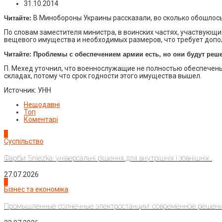
31.10.2014
В Минобороны Украины рассказали, во сколько обошлос
Читайте:
По словам заместителя министра, в воинских частях, участвующи
вещевого имущества и необходимых размеров, что требует допол
Читайте: Проблемы с обеспечением армии есть, но они будут реш
П. Мехед уточнил, что военнослужащие не полностью обеспечены 
складах, потому что срок годности этого имущества вышел.
Источник: УНН
Нещодавні
Топ
Коментарі
1
Суспільство
Фарби Sniezka: універсальні рішення для внутрішніх і зовнішніх...
27.07.2026
2
Бізнес та економіка
Промышленные солнечные электростанции: современное решени