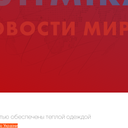
тью обеспечены теплой одеждой
і України