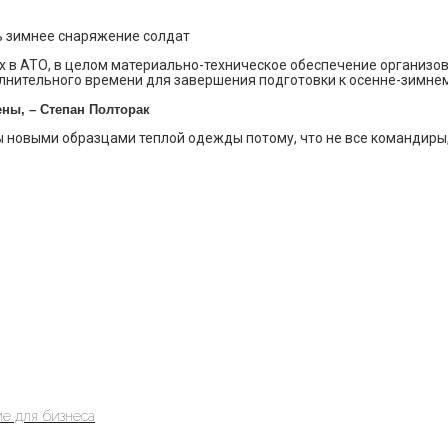
ь зимнее снаряжение солдат
х в АТО, в целом материально-техническое обеспечение организов
нительного времени для завершения подготовки к осенне-зимнему 
ены, – Степан Полторак
новыми образцами теплой одежды потому, что не все командиры, п
е для бизнеса