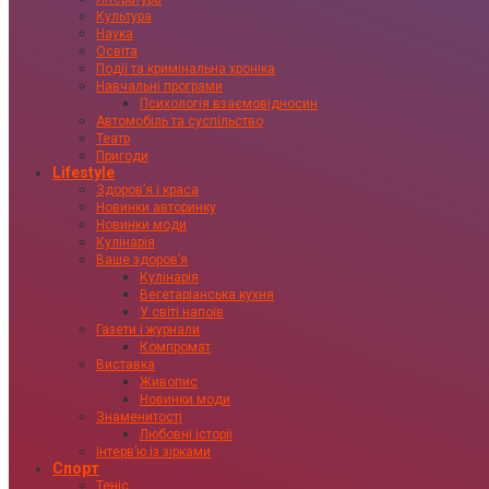
Культура
Наука
Освіта
Події та кримінальна хроніка
Навчальні програми
Психологія взаємовідносин
Автомобіль та суспільство
Театр
Пригоди
Lifestyle
Здоровʼя і краса
Новинки авторинку
Новинки моди
Кулінарія
Ваше здоровʼя
Кулінарія
Вегетаріанська кухня
У світі напоїв
Газети і журнали
Компромат
Виставка
Живопис
Новинки моди
Знаменитості
Любовні історії
Інтервʼю із зірками
Спорт
Теніс