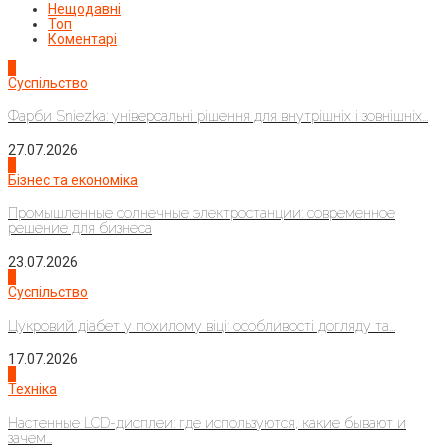
Нещодавні
Топ
Коментарі
1
Суспільство
Фарби Sniezka: універсальні рішення для внутрішніх і зовнішніх...
27.07.2026
2
Бізнес та економіка
Промышленные солнечные электростанции: современное
решение для бизнеса
23.07.2026
3
Суспільство
Цукровий діабет у похилому віці: особливості догляду та...
17.07.2026
4
Техніка
Настенные LCD-дисплеи: где используются, какие бывают и
зачем...