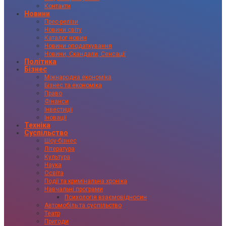
Контакти
Новини
Прес-релізи
Новини світу
Каталог новин
Новини оподаткування
Новини, Скандали, Сенсації
Політика
Бізнес
Міжнародна економіка
Бізнес та економіка
Право
Фінанси
Інвестиції
Іновації
Техніка
Суспільство
Шоу-бізнес
Література
Культура
Наука
Освіта
Події та кримінальна хроніка
Навчальні програми
Психологія взаємовідносин
Автомобіль та суспільство
Театр
Пригоди