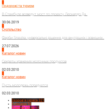
1
Подорожі та туризм
В Стамбуле возведут мост по проекту Леонардо Да...
30.06.2019
2
Суспільство
Фарби Sniezka: універсальні рішення для внутрішніх і зовнішніх...
27.07.2026
3
Каталог новин
Секреты хранения молочных продуктов
02.03.2010
4
Каталог новин
Пусть молодежь порадуется
02.03.2010
Здоров'я і краса
321
Кулінарія
94
Новинки моди
63