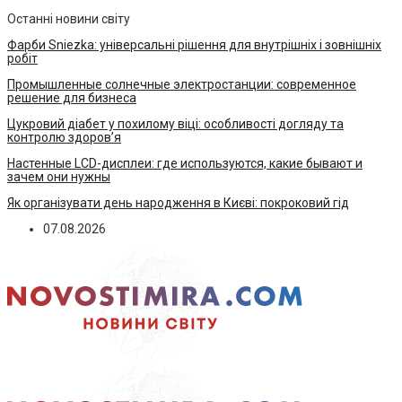
Останні новини світу
Фарби Sniezka: універсальні рішення для внутрішніх і зовнішніх
робіт
Промышленные солнечные электростанции: современное
решение для бизнеса
Цукровий діабет у похилому віці: особливості догляду та
контролю здоров’я
Настенные LCD-дисплеи: где используются, какие бывают и
зачем они нужны
Як організувати день народження в Києві: покроковий гід
07.08.2026