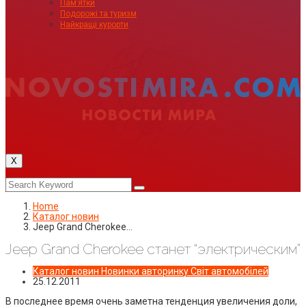
Пам’ятки
Подорожі та туризм
Найкращі курорти
X
Home
Каталог новин
Jeep Grand Cherokee…
Jeep Grand Cherokee станет “электрическим”
Каталог новин
Новинки авторинку
Світ автомобілей
25.12.2011
В последнее время очень заметна тенденция увеличения доли,