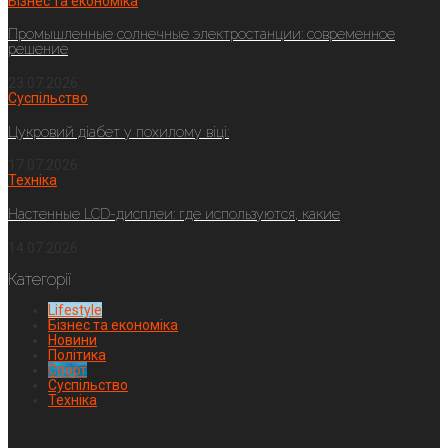
Бізнес та економіка
Промышленные солнечные электростанции: современное
решение
23.07.2026
Суспільство
Цукровий діабет у похилому віці:
17.07.2026
Техніка
Настенные LCD-дисплеи: где используются, какие
14.07.2026
Категорії
Lifestyle
Бізнес та економіка
Новини
Політика
Спорт
Суспільство
Техніка