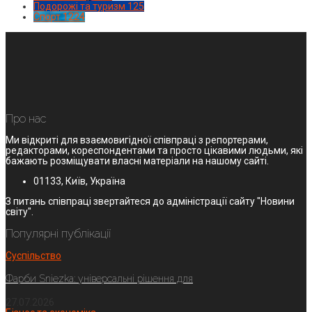
Подорожі та туризм
125
Спорт
1224
Про нас
Ми відкриті для взаємовигідної співпраці з репортерами,
редакторами, кореспондентами та просто цікавими людьми, які
бажають розміщувати власні матеріали на нашому сайті.
01133, Київ, Україна
З питань співпраці звертайтеся до адміністрації сайту "Новини
світу".
Популярні публікації
Суспільство
Фарби Sniezka: універсальні рішення для
27.07.2026