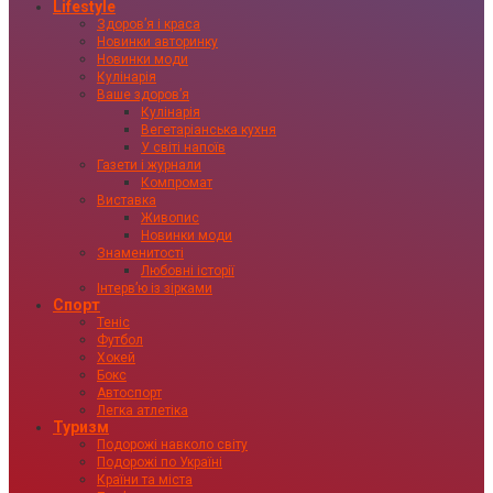
Lifestyle
Здоровʼя і краса
Новинки авторинку
Новинки моди
Кулінарія
Ваше здоровʼя
Кулінарія
Вегетаріанська кухня
У світі напоїв
Газети і журнали
Компромат
Виставка
Живопис
Новинки моди
Знаменитості
Любовні історії
Інтервʼю із зірками
Спорт
Теніс
Футбол
Хокей
Бокс
Автоспорт
Легка атлетіка
Туризм
Подорожі навколо світу
Подорожі по Україні
Країни та міста