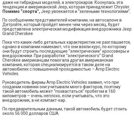
даже не гибридных моделей, а электрокаров. Коснулась эта
тенденция и американской Jeep, которая принадлежит Chrysler.
Помимо “спорта”,
Jeep увлекается и “зелеными технологиями”.
По сообщениям представителей компании, на автосалоне в
Детройте, который пройдёт менее чем через месяц, будет
представлена электрическая модификация внедорожника Jeep
Grand Cherokee.
Пока что каких-либо детальных характеристик не разглашается,
однако в компании намекают, что они взяли курс, по которому
они будут строить последующие “электрические” кроссоверы и
внедорожники. При разработке “электрического” Grand
Cherokee американцам помогала другая американская
компания, которая специализируется в таком деле на
автомобилях с повышенной проходимостью – Amp Electric
Vehicles.
Руководитель фирмы Amp Electric Vehicles заявил, что при
создании новинки они учитывали много факторов, поэтому
такой автомобиль может “похвастаться” пробегом в 160
километров – очень неплохо, если учитывать, что это
внедорожник, а не компакт-кар.
По предварительным данным, такой автомобиль будет стоить
около 56 000 долларов США.