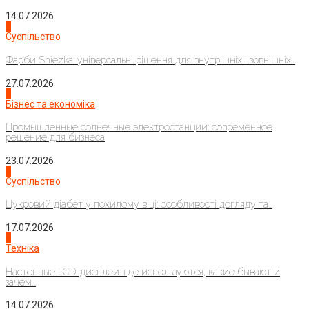
14.07.2026
1
Суспільство
Фарби Sniezka: універсальні рішення для внутрішніх і зовнішніх...
27.07.2026
2
Бізнес та економіка
Промышленные солнечные электростанции: современное
решение для бизнеса
23.07.2026
3
Суспільство
Цукровий діабет у похилому віці: особливості догляду та...
17.07.2026
4
Техніка
Настенные LCD-дисплеи: где используются, какие бывают и
зачем...
14.07.2026