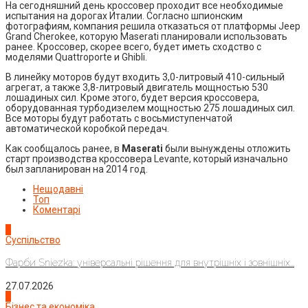
На сегодняшний день кроссовер проходит все необходимые
испытания на дорогах Италии. Согласно шпионским
фотографиям, компания решила отказаться от платформы Jeep
Grand Cherokee, которую Maserati планировали использовать
ранее. Кроссовер, скорее всего, будет иметь сходство с
моделями Quattroporte и Ghibli.
В линейку моторов будут входить 3,0-литровый 410-сильный
агрегат, а также 3,8-литровый двигатель мощностью 530
лошадиных сил. Кроме этого, будет версия кроссовера,
оборудованная турбодизелем мощностью 275 лошадиных сил.
Все моторы будут работать с восьмиступенчатой
автоматической коробкой передач.
Как сообщалось ранее, в
Maserati
были вынуждены отложить
старт производства кроссовера Levante, который изначально
был запланирован на 2014 год.
Нещодавні
Топ
Коментарі
1
Суспільство
Фарби Sniezka: універсальні рішення для внутрішніх і зовнішніх...
27.07.2026
2
Бізнес та економіка