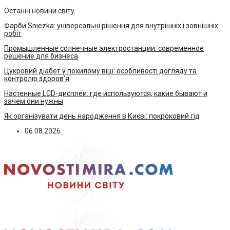
Останні новини світу
Фарби Sniezka: універсальні рішення для внутрішніх і зовнішніх
робіт
Промышленные солнечные электростанции: современное
решение для бизнеса
Цукровий діабет у похилому віці: особливості догляду та
контролю здоров’я
Настенные LCD-дисплеи: где используются, какие бывают и
зачем они нужны
Як організувати день народження в Києві: покроковий гід
06.08.2026