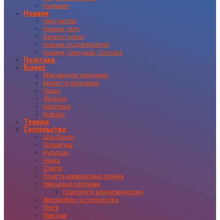
Контакти
Новини
Прес-релізи
Новини світу
Каталог новин
Новини оподаткування
Новини, Скандали, Сенсації
Політика
Бізнес
Міжнародна економіка
Бізнес та економіка
Право
Фінанси
Інвестиції
Іновації
Техніка
Суспільство
Шоу-бізнес
Література
Культура
Наука
Освіта
Події та кримінальна хроніка
Навчальні програми
Психологія взаємовідносин
Автомобіль та суспільство
Театр
Пригоди