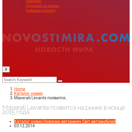
Пам’ятки
Подорожі та туризм
Найкращі курорти
X
Home
Каталог новин
Maserati Lеvante появится…
Maserati Lеvante появится на рынке в конце
2015 года
Каталог новин
Новинки авторинку
Світ автомобілей
03.12.2014