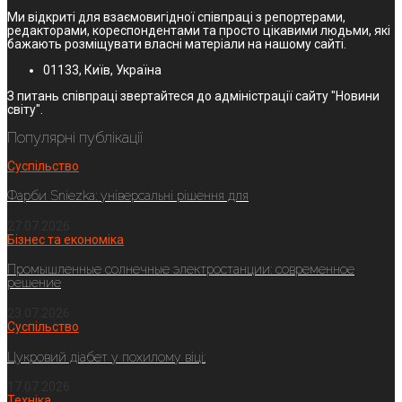
Ми відкриті для взаємовигідної співпраці з репортерами,
редакторами, кореспондентами та просто цікавими людьми, які
бажають розміщувати власні матеріали на нашому сайті.
01133, Київ, Україна
З питань співпраці звертайтеся до адміністрації сайту "Новини
світу".
Популярні публікації
Суспільство
Фарби Sniezka: універсальні рішення для
27.07.2026
Бізнес та економіка
Промышленные солнечные электростанции: современное
решение
23.07.2026
Суспільство
Цукровий діабет у похилому віці:
17.07.2026
Техніка