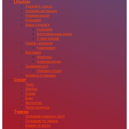
Lifestyle
Здоровʼя і краса
Новинки авторинку
Новинки моди
Кулінарія
Ваше здоровʼя
Кулінарія
Вегетаріанська кухня
У світі напоїв
Газети і журнали
Компромат
Виставка
Живопис
Новинки моди
Знаменитості
Любовні історії
Інтервʼю із зірками
Спорт
Теніс
Футбол
Хокей
Бокс
Автоспорт
Легка атлетіка
Туризм
Подорожі навколо світу
Подорожі по Україні
Країни та міста