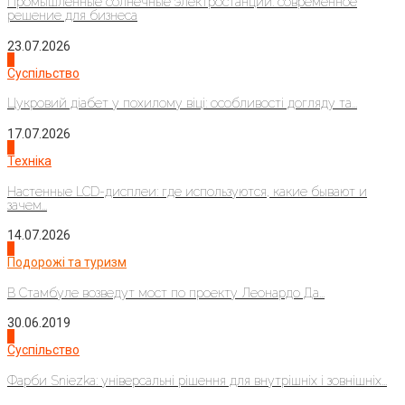
Промышленные солнечные электростанции: современное
решение для бизнеса
23.07.2026
3
Суспільство
Цукровий діабет у похилому віці: особливості догляду та...
17.07.2026
4
Техніка
Настенные LCD-дисплеи: где используются, какие бывают и
зачем...
14.07.2026
1
Подорожі та туризм
В Стамбуле возведут мост по проекту Леонардо Да...
30.06.2019
2
Суспільство
Фарби Sniezka: універсальні рішення для внутрішніх і зовнішніх...