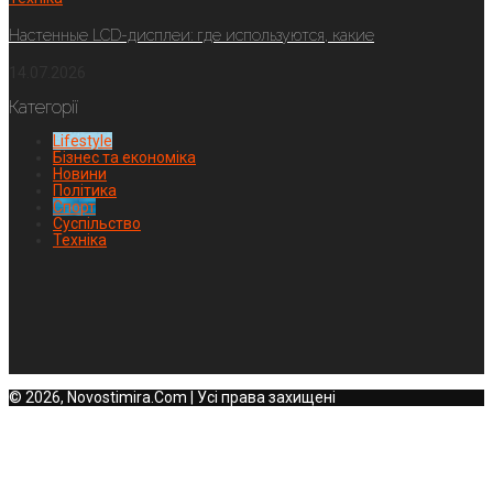
Настенные LCD-дисплеи: где используются, какие
14.07.2026
Категорії
Lifestyle
Бізнес та економіка
Новини
Політика
Спорт
Суспільство
Техніка
© 2026, Novostimira.Com | Усі права захищені