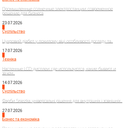
Промышленные солнечные электростанции: современное
решение для бизнеса
23.07.2026
3
Суспільство
Цукровий діабет у похилому віці: особливості догляду та...
17.07.2026
4
Техніка
Настенные LCD-дисплеи: где используются, какие бывают и
зачем...
14.07.2026
1
Суспільство
Фарби Sniezka: універсальні рішення для внутрішніх і зовнішніх...
27.07.2026
2
Бізнес та економіка