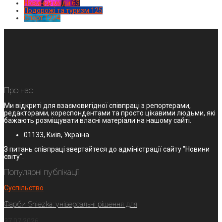
Новинки моди
63
Подорожі та туризм
125
Спорт
1224
Про нас
Ми відкриті для взаємовигідної співпраці з репортерами,
редакторами, кореспондентами та просто цікавими людьми, які
бажають розміщувати власні матеріали на нашому сайті.
01133, Київ, Україна
З питань співпраці звертайтеся до адміністрації сайту "Новини
світу".
Популярні публікації
Суспільство
Фарби Sniezka: універсальні рішення для
27.07.2026