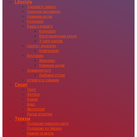
Lifestyle
Здоровʼя і краса
Новинки авторинку
Новинки моди
Кулінарія
Ваше здоровʼя
Кулінарія
Вегетаріанська кухня
У світі напоїв
Газети і журнали
Компромат
Виставка
Живопис
Новинки моди
Знаменитості
Любовні історії
Інтервʼю із зірками
Спорт
Теніс
Футбол
Хокей
Бокс
Автоспорт
Легка атлетіка
Туризм
Подорожі навколо світу
Подорожі по Україні
Країни та міста