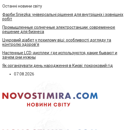
Останні новини світу
Фарби Sniezka: універсальні рішення для внутрішніх і зовнішніх
робіт
Промышленные солнечные электростанции: современное
решение для бизнеса
Цукровий діабет у похилому віці: особливості догляду та
контролю здоров’я
Настенные LCD-дисплеи: где используются, какие бывают и
зачем они нужны
Як організувати день народження в Києві: покроковий гід
07.08.2026