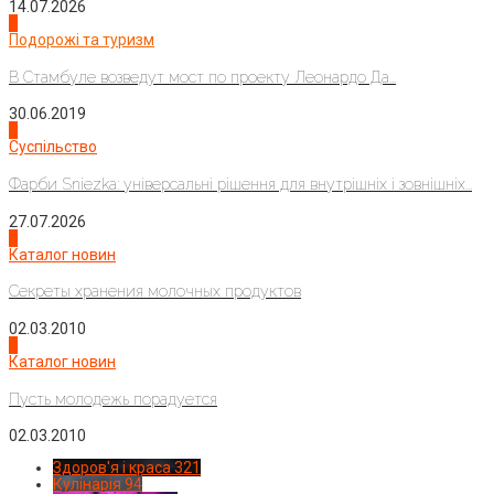
14.07.2026
1
Подорожі та туризм
В Стамбуле возведут мост по проекту Леонардо Да...
30.06.2019
2
Суспільство
Фарби Sniezka: універсальні рішення для внутрішніх і зовнішніх...
27.07.2026
3
Каталог новин
Секреты хранения молочных продуктов
02.03.2010
4
Каталог новин
Пусть молодежь порадуется
02.03.2010
Здоров'я і краса
321
Кулінарія
94