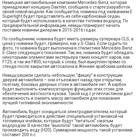
Немецкая автомобильная компания Mercedes-Benz, которая
принадлежит концерну Daimler, сообщила о старте разработок
своей новой модели. Как сообщается, новинка под названием E
Superlight будет представлять из себя карбоновый седан,
который будет использовать в качестве топлива водород. По
предварительной информации, немцы планируют начать
поставки новинки дилерам в 2015-2016 годах.
По сообщениям, новинка будет иметь размеры суперкара CLS, а
цена у новинки будет, примерно, как у S-Class. Если судить по
фото, то новинка будет выполнена в стилистике Mercedes-Benz
E-Class следующего поколения. Так же, новинка будет обладать
некоторыми элементами экстерьера таких концепт-каров, как
F125, а так же F800, который, к слову, был выкуплен прямо со
стенда после закрытия автосалона в Женеве арабским шейхом.
Немцы решили сделать небольшую “фишку” в конструкции
дверей автомобиля – они отъезжают назад при открытии,
поэтому, боковых дверных стоек в автомобиле нет. А карбон
будет выполнять компенсаторную функцию этих стоек для
обеспечения жёсткости кузова. Такой ход с углепластиком даст
возможность и снизить массу автомобиля для показания
лучшей топливной экономичности.
Автомобиль будет оснащаться электродвигателем, который
будет приводиться в действие специальной установкой на
топливных ячейках, которые будут “питаться” сжатым
водородом. В качестве “выхлопа” такой автомобиль будет
производить воду (H20). Суммарная мощность такой установки
составит 200 л.с.