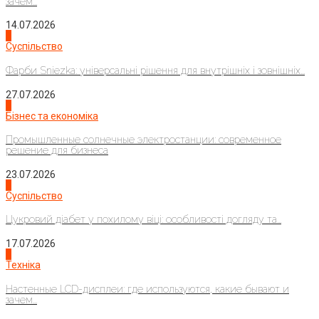
зачем...
14.07.2026
1
Суспільство
Фарби Sniezka: універсальні рішення для внутрішніх і зовнішніх...
27.07.2026
2
Бізнес та економіка
Промышленные солнечные электростанции: современное
решение для бизнеса
23.07.2026
3
Суспільство
Цукровий діабет у похилому віці: особливості догляду та...
17.07.2026
4
Техніка
Настенные LCD-дисплеи: где используются, какие бывают и
зачем...