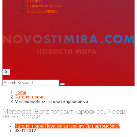
Пам’ятки
Подорожі та туризм
Найкращі курорти
X
Home
Каталог новин
Mercedes-Benz готовит карбоновый…
Mercedes-Benz готовит карбоновый седан
на водороде
Каталог новин
Новинки авторинку
Світ автомобілей
03.01.2012