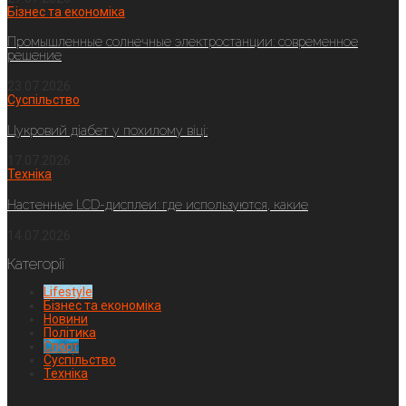
Бізнес та економіка
Промышленные солнечные электростанции: современное
решение
23.07.2026
Суспільство
Цукровий діабет у похилому віці:
17.07.2026
Техніка
Настенные LCD-дисплеи: где используются, какие
14.07.2026
Категорії
Lifestyle
Бізнес та економіка
Новини
Політика
Спорт
Суспільство
Техніка