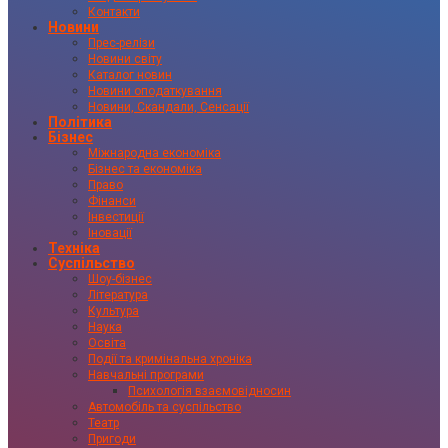
Контакти
Новини
Прес-релізи
Новини світу
Каталог новин
Новини оподаткування
Новини, Скандали, Сенсації
Політика
Бізнес
Міжнародна економіка
Бізнес та економіка
Право
Фінанси
Інвестиції
Іновації
Техніка
Суспільство
Шоу-бізнес
Література
Культура
Наука
Освіта
Події та кримінальна хроніка
Навчальні програми
Психологія взаємовідносин
Автомобіль та суспільство
Театр
Пригоди