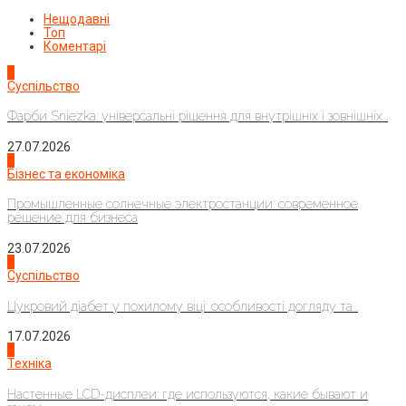
Нещодавні
Топ
Коментарі
1
Суспільство
Фарби Sniezka: універсальні рішення для внутрішніх і зовнішніх...
27.07.2026
2
Бізнес та економіка
Промышленные солнечные электростанции: современное
решение для бизнеса
23.07.2026
3
Суспільство
Цукровий діабет у похилому віці: особливості догляду та...
17.07.2026
4
Техніка
Настенные LCD-дисплеи: где используются, какие бывают и