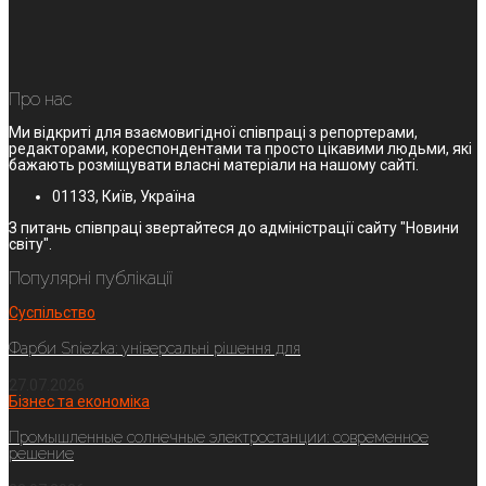
Про нас
Ми відкриті для взаємовигідної співпраці з репортерами,
редакторами, кореспондентами та просто цікавими людьми, які
бажають розміщувати власні матеріали на нашому сайті.
01133, Київ, Україна
З питань співпраці звертайтеся до адміністрації сайту "Новини
світу".
Популярні публікації
Суспільство
Фарби Sniezka: універсальні рішення для
27.07.2026
Бізнес та економіка
Промышленные солнечные электростанции: современное
решение