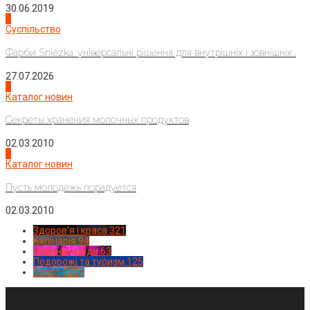
30.06.2019
2
Суспільство
Фарби Sniezka: універсальні рішення для внутрішніх і зовнішніх...
27.07.2026
3
Каталог новин
Секреты хранения молочных продуктов
02.03.2010
4
Каталог новин
Пусть молодежь порадуется
02.03.2010
Здоров'я і краса
321
Кулінарія
94
Новинки моди
63
Подорожі та туризм
125
Спорт
1224