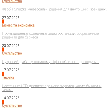
Суспільство
Фарби Sniezka: універсальні рішення для внутрішніх і зовнішніх...
27.07.2026
2
Бізнес та економіка
Промышленные солнечные электростанции: современное
решение для бизнеса
23.07.2026
3
Суспільство
Цукровий діабет у похилому віці: особливості догляду та...
17.07.2026
4
Техніка
Настенные LCD-дисплеи: где используются, какие бывают и
зачем...
14.07.2026
1
Суспільство