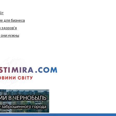
біт
е для бизнеса
ю здоров’я
м они нужны