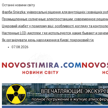
Останні новини світу
Фарби Sniezka: універсальні рішення для внутрішніх і зовнішніх ро
Промышленные солнечные электростанции: современное решени
Цукровий діабет у похилому віці: особливості догляду та контрол
Настенные LCD-дисплеи: где используются, какие бывают и заче
Як організувати день народження в Києві: покроковий гід
07.08.2026