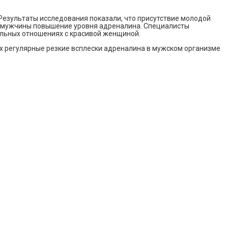
езультаты исследования показали, что присутствие молодой
ме мужчины повышение уровня адреналина. Специалисты
тельных отношениях с красивой женщиной.
ых регулярные резкие всплески адреналина в мужском организме