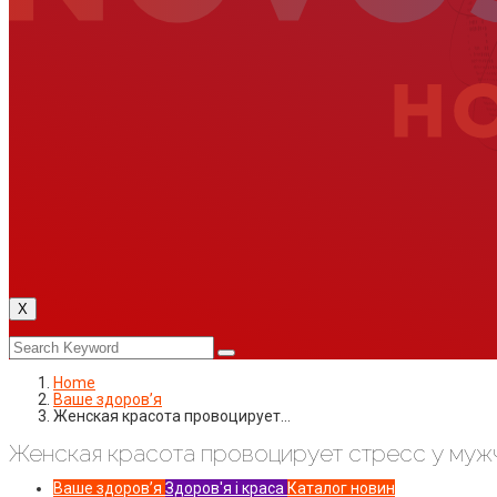
X
Home
Ваше здоровʼя
Женская красота провоцирует…
Женская красота провоцирует стресс у муж
Ваше здоровʼя
Здоров'я і краса
Каталог новин