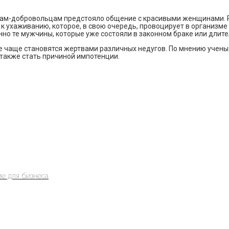
нам-добровольцам предстояло общение с красивыми женщинами. Р
к ухаживанию, которое, в свою очередь, провоцирует в организ
енно те мужчины, которые уже состояли в законном браке или дли
се чаще становятся жертвами различных недугов. По мнению учен
 также стать причиной импотенции.
е для бизнеса