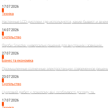
17.07.2026
4
Техніка
Настенные LCD-дисплеи: где используются, какие бывают и зачем..
14.07.2026
1
Суспільство
Фарби Sniezka: універсальні рішення для внутрішніх і зовнішніх...
27.07.2026
2
Бізнес та економіка
Промышленные солнечные электростанции: современное решени
23.07.2026
3
Суспільство
Цукровий діабет у похилому віці: особливості догляду та...
17.07.2026
4
Техніка