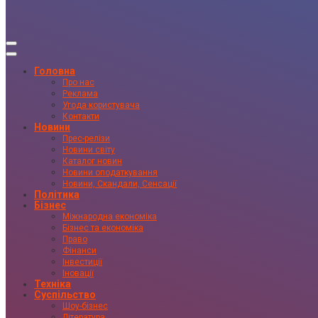
Головна
Про нас
Реклама
Угода користувача
Контакти
Новини
Прес-релізи
Новини світу
Каталог новин
Новини оподаткування
Новини, Скандали, Сенсації
Політика
Бізнес
Міжнародна економіка
Бізнес та економіка
Право
Фінанси
Інвестиції
Іновації
Техніка
Суспільство
Шоу-бізнес
Література