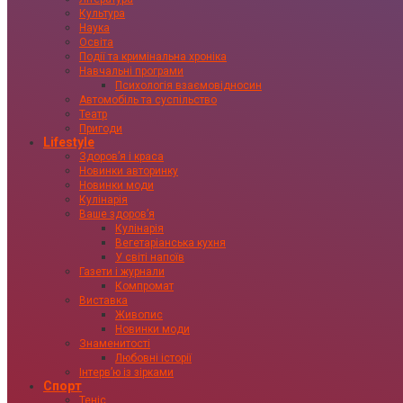
Культура
Наука
Освіта
Події та кримінальна хроніка
Навчальні програми
Психологія взаємовідносин
Автомобіль та суспільство
Театр
Пригоди
Lifestyle
Здоровʼя і краса
Новинки авторинку
Новинки моди
Кулінарія
Ваше здоровʼя
Кулінарія
Вегетаріанська кухня
У світі напоїв
Газети і журнали
Компромат
Виставка
Живопис
Новинки моди
Знаменитості
Любовні історії
Інтервʼю із зірками
Спорт
Теніс