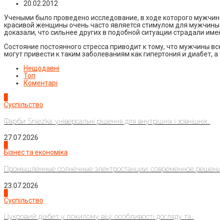
20.02.2012
Учеными было проведено исследование, в ходе которого мужчи
красивой женщины очень часто является стимулом для мужчины 
доказали, что сильнее других в подобной ситуации страдали им
Состояние постоянного стресса приводит к тому, что мужчины в
могут привести к таким заболеваниям как гипертония и диабет, а
Нещодавні
Топ
Коментарі
1
Суспільство
Фарби Sniezka: універсальні рішення для внутрішніх і зовнішніх...
27.07.2026
2
Бізнес та економіка
Промышленные солнечные электростанции: современное решени
23.07.2026
3
Суспільство
Цукровий діабет у похилому віці: особливості догляду та...