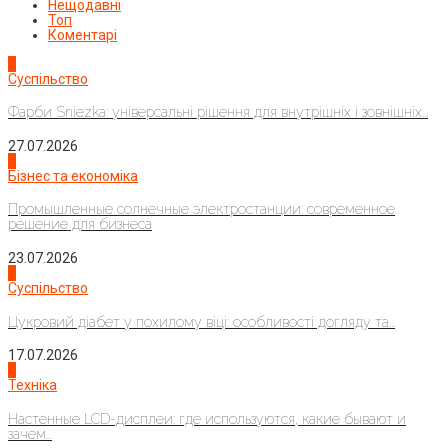
Нещодавні
Топ
Коментарі
1
Суспільство
Фарби Sniezka: універсальні рішення для внутрішніх і зовнішніх...
27.07.2026
2
Бізнес та економіка
Промышленные солнечные электростанции: современное
решение для бизнеса
23.07.2026
3
Суспільство
Цукровий діабет у похилому віці: особливості догляду та...
17.07.2026
4
Техніка
Настенные LCD-дисплеи: где используются, какие бывают и
зачем...