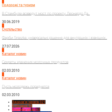
1
Подорожі та туризм
В Стамбуле возведут мост по проекту Леонардо Да...
30.06.2019
2
Суспільство
Фарби Sniezka: універсальні рішення для внутрішніх і зовнішніх...
27.07.2026
3
Каталог новин
Секреты хранения молочных продуктов
02.03.2010
4
Каталог новин
Пусть молодежь порадуется
02.03.2010
Здоров'я і краса
321
Кулінарія
94
Новинки моди
63