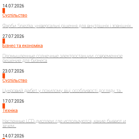
14.07.2026
1
Суспільство
Фарби Sniezka: універсальні рішення для внутрішніх і зовнішніх...
27.07.2026
2
Бізнес та економіка
Промышленные солнечные электростанции: современное
решение для бизнеса
23.07.2026
3
Суспільство
Цукровий діабет у похилому віці: особливості догляду та...
17.07.2026
4
Техніка
Настенные LCD-дисплеи: где используются, какие бывают и
зачем...
14.07.2026