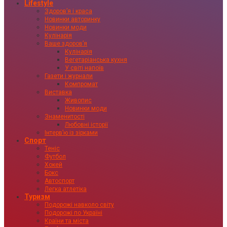
Lifestyle
Здоровʼя і краса
Новинки авторинку
Новинки моди
Кулінарія
Ваше здоровʼя
Кулінарія
Вегетаріанська кухня
У світі напоїв
Газети і журнали
Компромат
Виставка
Живопис
Новинки моди
Знаменитості
Любовні історії
Інтервʼю із зірками
Спорт
Теніс
Футбол
Хокей
Бокс
Автоспорт
Легка атлетіка
Туризм
Подорожі навколо світу
Подорожі по Україні
Країни та міста