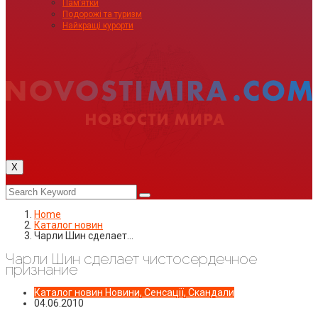
Пам’ятки
Подорожі та туризм
Найкращі курорти
X
Home
Каталог новин
Чарли Шин сделает…
Чарли Шин сделает чистосердечное
признание
Каталог новин
Новини, Сенсації, Скандали
04.06.2010