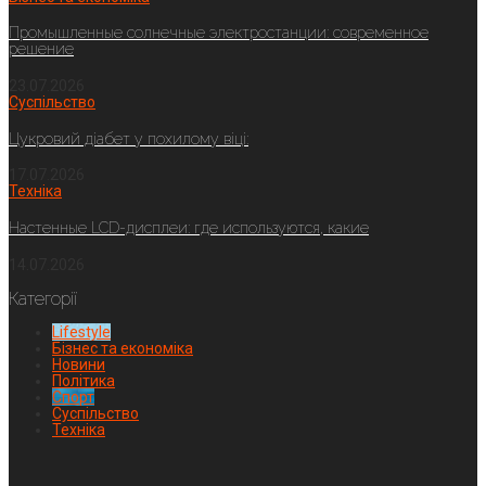
Промышленные солнечные электростанции: современное
решение
23.07.2026
Суспільство
Цукровий діабет у похилому віці:
17.07.2026
Техніка
Настенные LCD-дисплеи: где используются, какие
14.07.2026
Категорії
Lifestyle
Бізнес та економіка
Новини
Політика
Спорт
Суспільство
Техніка