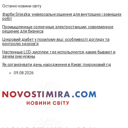
Останні новини світу
Фарби Sniezka: універсальні рішення для внутрішніх і зовнішніх
робіт
Промышленные солнечные электростанции: современное
решение для бизнеса
Цукровий діабет у похилому віці: особливості догляду та
контролю здоров’я
Настенные LCD-дисплеи: где используются, какие бывают и
зачем они нужны
Як організувати день народження в Києві: покроковий гід
09.08.2026