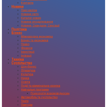
Контакти
Новини
Прес-релізи
Новини світу
Каталог новин
Новини оподаткування
Новини, Скандали, Сенсації
Політика
Бізнес
Міжнародна економіка
Бізнес та економіка
Право
Фінанси
Інвестиції
Іновації
Техніка
Суспільство
Шоу-бізнес
Література
Культура
Наука
Освіта
Події та кримінальна хроніка
Навчальні програми
Психологія взаємовідносин
Автомобіль та суспільство
Театр
Пригоди