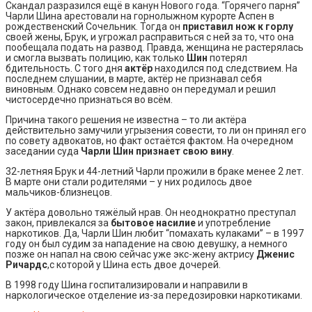
Скандал разразился ещё в канун Нового года. “Горячего парня”
Чарли Шина арестовали на горнолыжном курорте Аспен в
рождественский Сочельник. Тогда он
приставил нож к горлу
своей жены, Брук, и угрожал расправиться с ней за то, что она
пообещала подать на развод. Правда, женщина не растерялась
и смогла вызвать полицию, как только
Шин
потерял
бдительность. С того дня
актёр
находился под следствием. На
последнем слушании, в марте, актёр не признавал себя
виновным. Однако совсем недавно он передумал и решил
чистосердечно признаться во всём.
Причина такого решения не известна – то ли актёра
действительно замучили угрызения совести, то ли он принял его
по совету адвокатов, но факт остаётся фактом. На очередном
заседании суда
Чарли Шин признает свою вину
.
32-летняя Брук и 44-летний Чарли прожили в браке менее 2 лет.
В марте они стали родителями – у них родилось двое
мальчиков-близнецов.
У актёра довольно тяжёлый нрав. Он неоднократно преступал
закон, привлекался за
бытовое насилие
и употребление
наркотиков. Да, Чарли Шин любит “помахать кулаками” – в 1997
году он был судим за нападение на свою девушку, а немного
позже он напал на свою сейчас уже экс-жену актрису
Дженис
Ричардс
,с которой у Шина есть двое дочерей.
В 1998 году Шина госпитализировали и направили в
наркологическое отделение из-за передозировки наркотиками.