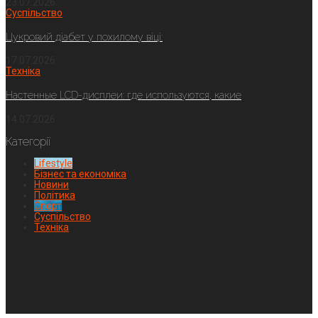
23.07.2026
Суспільство
Цукровий діабет у похилому віці:
17.07.2026
Техніка
Настенные LCD-дисплеи: где используются, какие
14.07.2026
Категорії
Lifestyle
Бізнес та економіка
Новини
Політика
Спорт
Суспільство
Техніка