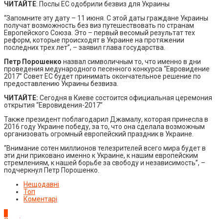
ЧИТАЙТЕ
: Послы ЕС одобрили безвиз для Украины
“Запомните эту дату – 11 июня. С этой даты граждане Украины
получат возможность без виз путешествовать по странам
Европейского Союза. Это – первый весомый результат тех
реформ, которые происходят в Украине на протяжении
последних трех лет”, – заявил глава государства.
Петр Порошенко
назвал символичным то, что именно в дни
проведения медународного песенного конкурса “Евровидение
2017” Совет ЕС будет принимать окончательное решение по
предоставлению Украины безвиза.
ЧИТАЙТЕ:
Сегодня в Киеве состоится официальная церемония
открытия “Евровидения-2017”
Также президент поблагодарил Джамалу, которая принесла в
2016 году Украине победу, за то, что она сделала возможным
организовать огромный европейский праздник в Украине.
“Внимание сотен миллионов телезрителей всего мира будет в
эти дни приковано именно к Украине, к нашим европейским
стремлениям, к нашей борьбе за свободу и независимость”, –
подчеркнул Петр Порошенко.
Нещодавні
Топ
Коментарі
1