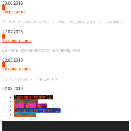
30.06.2019
2
Суспільство
Фарби Sniezka: універсальні рішення для внутрішніх і зовнішніх...
27.07.2026
3
Каталог новин
Секреты хранения молочных продуктов
02.03.2010
4
Каталог новин
Пусть молодежь порадуется
02.03.2010
Здоров'я і краса
321
Кулінарія
94
Новинки моди
63
Подорожі та туризм
125
Спорт
1224