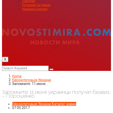
Пам’ятки
Подорожі та туризм
Найкращі курорти
X
Home
Євроінтеграція України
Запомните: 11 июня…
Запомните: 11 июня украинцы получат безвиз,
– Порошенко
Євроінтеграція України
Каталог новин
07.05.2017