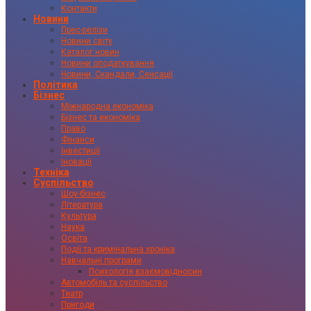
Контакти
Новини
Прес-релізи
Новини світу
Каталог новин
Новини оподаткування
Новини, Скандали, Сенсації
Політика
Бізнес
Міжнародна економіка
Бізнес та економіка
Право
Фінанси
Інвестиції
Іновації
Техніка
Суспільство
Шоу-бізнес
Література
Культура
Наука
Освіта
Події та кримінальна хроніка
Навчальні програми
Психологія взаємовідносин
Автомобіль та суспільство
Театр
Пригоди