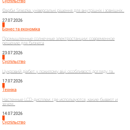
Суспільство
Фарби Sniezka: універсальні рішення для внутрішніх і зовнішніх...
27.07.2026
2
Бізнес та економіка
Промышленные солнечные электростанции: современное
решение для бизнеса
23.07.2026
3
Суспільство
Цукровий діабет у похилому віці: особливості догляду та...
17.07.2026
4
Техніка
Настенные LCD-дисплеи: где используются, какие бывают и
зачем...
14.07.2026
1
Суспільство