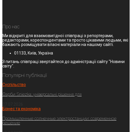
Про нас
Ми відкриті для взаємовигідної співпраці з репортерами,
редакторами, кореспондентами та просто цікавими людьми, які
бажають розміщувати власні матеріали на нашому сайті.
01133, Київ, Україна
З питань співпраці звертайтеся до адміністрації сайту "Новини
світу".
Популярні публікації
Суспільство
Фарби Sniezka: універсальні рішення для
27.07.2026
Бізнес та економіка
Промышленные солнечные электростанции: современное
решение