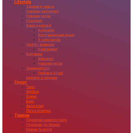
Lifestyle
Здоровʼя і краса
Новинки авторинку
Новинки моди
Кулінарія
Ваше здоровʼя
Кулінарія
Вегетаріанська кухня
У світі напоїв
Газети і журнали
Компромат
Виставка
Живопис
Новинки моди
Знаменитості
Любовні історії
Інтервʼю із зірками
Спорт
Теніс
Футбол
Хокей
Бокс
Автоспорт
Легка атлетіка
Туризм
Подорожі навколо світу
Подорожі по Україні
Країни та міста