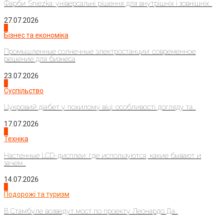
Фарби Sniezka: універсальні рішення для внутрішніх і зовнішніх...
27.07.2026
2
Бізнес та економіка
Промышленные солнечные электростанции: современное
решение для бизнеса
23.07.2026
3
Суспільство
Цукровий діабет у похилому віці: особливості догляду та...
17.07.2026
4
Техніка
Настенные LCD-дисплеи: где используются, какие бывают и
зачем...
14.07.2026
1
Подорожі та туризм
В Стамбуле возведут мост по проекту Леонардо Да...