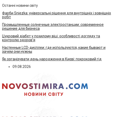
Останні новини світу
Фарби Sniezka: універсальні рішення для внутрішніх і зовнішніх
робіт
Промышленные солнечные электростанции: современное
решение для бизнеса
Цукровий діабет у похилому віці: особливості догляду та
контролю здоров’я
Настенные LCD-дисплеи: где используются, какие бывают и
зачем они нужны
Як організувати день народження в Києві: покроковий гід
09.08.2026