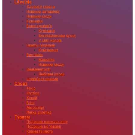
Lifestyle
Здоровʼя і краса
Новинки авторинку
Новинки моди
Кулінарія
Ваше здоровʼя
Кулінарія
Вегетаріанська кухня
У світі напоїв
Газети і журнали
Компромат
Виставка
Живопис
Новинки моди
Знаменитості
Любовні історії
Інтервʼю із зірками
Спорт
Теніс
Футбол
Хокей
Бокс
Автоспорт
Легка атлетіка
Туризм
Подорожі навколо світу
Подорожі по Україні
Країни та міста