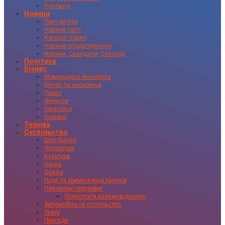
Контакти
Новини
Прес-релізи
Новини світу
Каталог новин
Новини оподаткування
Новини, Скандали, Сенсації
Політика
Бізнес
Міжнародна економіка
Бізнес та економіка
Право
Фінанси
Інвестиції
Іновації
Техніка
Суспільство
Шоу-бізнес
Література
Культура
Наука
Освіта
Події та кримінальна хроніка
Навчальні програми
Психологія взаємовідносин
Автомобіль та суспільство
Театр
Пригоди