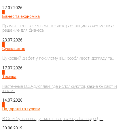
27.07.2026
2
Бізнес та економіка
Промышленные солнечные электростанции: современное
решение для бизнеса
23.07.2026
3
Суспільство
Цукровий діабет у похилому віці: особливості догляду та...
17.07.2026
4
Техніка
Настенные LCD-дисплеи: где используются, какие бывают и
зачем...
14.07.2026
1
Подорожі та туризм
В Стамбуле возведут мост по проекту Леонардо Да...
30.06.2019