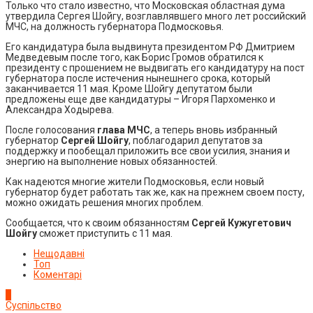
Только что стало известно, что Московская областная дума
утвердила Сергея Шойгу, возглавлявшего много лет российский
МЧС, на должность губернатора Подмосковья.
Его кандидатура была выдвинута президентом РФ Дмитрием
Медведевым после того, как Борис Громов обратился к
президенту с прошением не выдвигать его кандидатуру на пост
губернатора после истечения нынешнего срока, который
заканчивается 11 мая. Кроме Шойгу депутатом были
предложены еще две кандидатуры – Игоря Пархоменко и
Александра Ходырева.
После голосования
глава МЧС
, а теперь вновь избранный
губернатор
Сергей Шойгу
, поблагодарил депутатов за
поддержку и пообещал приложить все свои усилия, знания и
энергию на выполнение новых обязанностей.
Как надеются многие жители Подмосковья, если новый
губернатор будет работать так же, как на прежнем своем посту,
можно ожидать решения многих проблем.
Сообщается, что к своим обязанностям
Сергей Кужугетович
Шойгу
сможет приступить с 11 мая.
Нещодавні
Топ
Коментарі
1
Суспільство