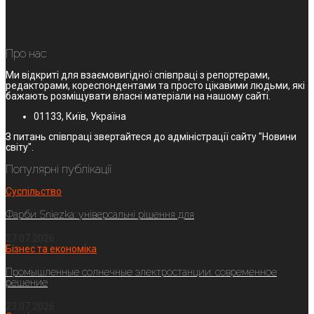
Про нас
Ми відкриті для взаємовигідної співпраці з репортерами,
редакторами, кореспондентами та просто цікавими людьми, які
бажають розміщувати власні матеріали на нашому сайті.
01133, Київ, Україна
З питань співпраці звертайтеся до адміністрації сайту "Новини
світу".
Популярні публікації
Суспільство
Фарби Sniezka: універсальні рішення для
27.07.2026
Бізнес та економіка
Промышленные солнечные электростанции: современное
решение
23.07.2026