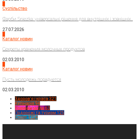
2
Суспільство
Фарби Sniezka: універсальні рішення для внутрішніх і зовнішніх...
27.07.2026
3
Каталог новин
Секреты хранения молочных продуктов
02.03.2010
4
Каталог новин
Пусть молодежь порадуется
02.03.2010
Здоров'я і краса
321
Кулінарія
94
Новинки моди
63
Подорожі та туризм
125
Спорт
1224