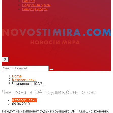
Пам’ятки
Подорожі та туризм
Найкращі курорти
X
Home
Каталог новин
Чемпионат в ЮАР:…
Чемпионат в ЮАР: судьи к боям готовы
Каталог новин
09.06.2010
Не едут на чемпионат судьи из бывшего
СНГ
. Смешно, конечно,