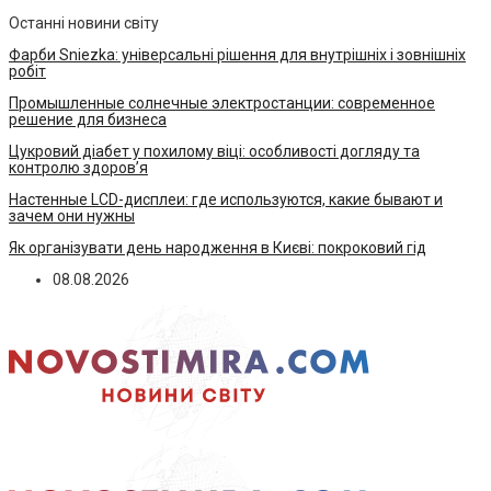
Останні новини світу
Фарби Sniezka: універсальні рішення для внутрішніх і зовнішніх
робіт
Промышленные солнечные электростанции: современное
решение для бизнеса
Цукровий діабет у похилому віці: особливості догляду та
контролю здоров’я
Настенные LCD-дисплеи: где используются, какие бывают и
зачем они нужны
Як організувати день народження в Києві: покроковий гід
08.08.2026