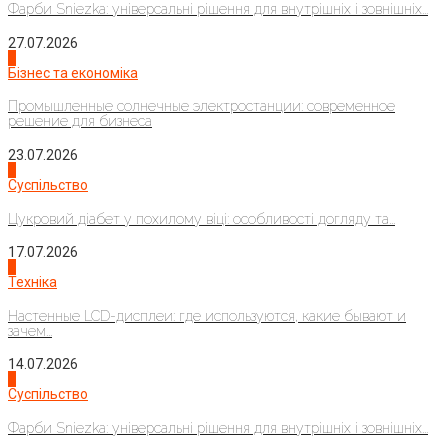
Фарби Sniezka: універсальні рішення для внутрішніх і зовнішніх...
27.07.2026
2
Бізнес та економіка
Промышленные солнечные электростанции: современное
решение для бизнеса
23.07.2026
3
Суспільство
Цукровий діабет у похилому віці: особливості догляду та...
17.07.2026
4
Техніка
Настенные LCD-дисплеи: где используются, какие бывают и
зачем...
14.07.2026
1
Суспільство
Фарби Sniezka: універсальні рішення для внутрішніх і зовнішніх...