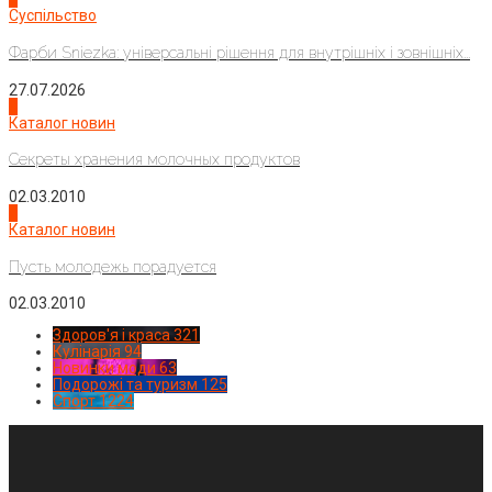
Суспільство
Фарби Sniezka: універсальні рішення для внутрішніх і зовнішніх...
27.07.2026
3
Каталог новин
Секреты хранения молочных продуктов
02.03.2010
4
Каталог новин
Пусть молодежь порадуется
02.03.2010
Здоров'я і краса
321
Кулінарія
94
Новинки моди
63
Подорожі та туризм
125
Спорт
1224