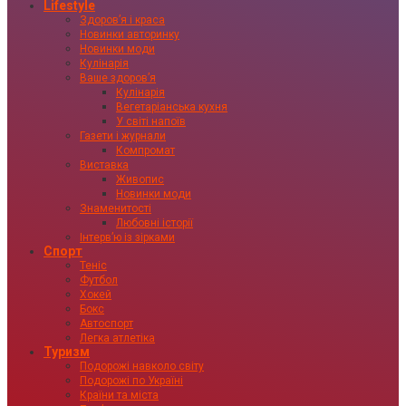
Lifestyle
Здоровʼя і краса
Новинки авторинку
Новинки моди
Кулінарія
Ваше здоровʼя
Кулінарія
Вегетаріанська кухня
У світі напоїв
Газети і журнали
Компромат
Виставка
Живопис
Новинки моди
Знаменитості
Любовні історії
Інтервʼю із зірками
Спорт
Теніс
Футбол
Хокей
Бокс
Автоспорт
Легка атлетіка
Туризм
Подорожі навколо світу
Подорожі по Україні
Країни та міста