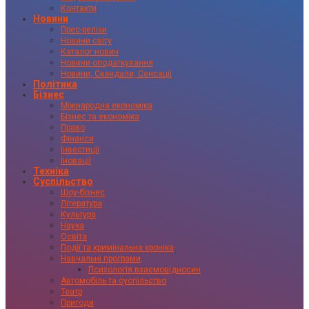
Контакти
Новини
Прес-релізи
Новини світу
Каталог новин
Новини оподаткування
Новини, Скандали, Сенсації
Політика
Бізнес
Міжнародна економіка
Бізнес та економіка
Право
Фінанси
Інвестиції
Іновації
Техніка
Суспільство
Шоу-бізнес
Література
Культура
Наука
Освіта
Події та кримінальна хроніка
Навчальні програми
Психологія взаємовідносин
Автомобіль та суспільство
Театр
Пригоди