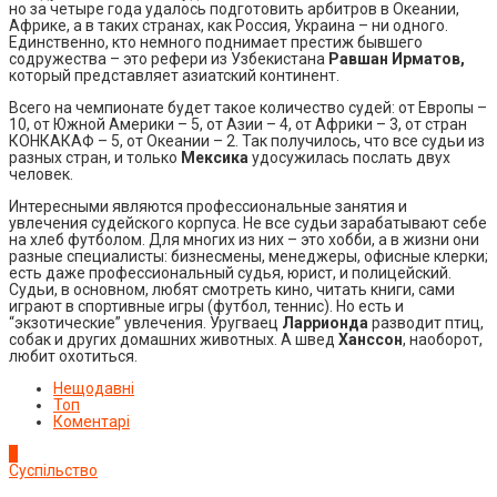
но за четыре года удалось подготовить арбитров в Океании,
Африке, а в таких странах, как Россия, Украина – ни одного.
Единственно, кто немного поднимает престиж бывшего
содружества – это рефери из Узбекистана
Равшан Ирматов,
который представляет азиатский континент.
Всего на чемпионате будет такое количество судей: от Европы –
10, от Южной Америки – 5, от Азии – 4, от Африки – 3, от стран
КОНКАКАФ – 5, от Океании – 2. Так получилось, что все судьи из
разных стран, и только
Мексика
удосужилась послать двух
человек.
Интересными являются профессиональные занятия и
увлечения судейского корпуса. Не все судьи зарабатывают себе
на хлеб футболом. Для многих из них – это хобби, а в жизни они
разные специалисты: бизнесмены, менеджеры, офисные клерки;
есть даже профессиональный судья, юрист, и полицейский.
Судьи, в основном, любят смотреть кино, читать книги, сами
играют в спортивные игры (футбол, теннис). Но есть и
“экзотические” увлечения. Уругваец
Ларрионда
разводит птиц,
собак и других домашних животных. А швед
Ханссон
, наоборот,
любит охотиться.
Нещодавні
Топ
Коментарі
1
Суспільство