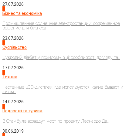
27.07.2026
2
Бізнес та економіка
Промышленные солнечные электростанции: современное
решение для бизнеса
23.07.2026
3
Суспільство
Цукровий діабет у похилому віці: особливості догляду та...
17.07.2026
4
Техніка
Настенные LCD-дисплеи: где используются, какие бывают и
зачем...
14.07.2026
1
Подорожі та туризм
В Стамбуле возведут мост по проекту Леонардо Да...
30.06.2019
2