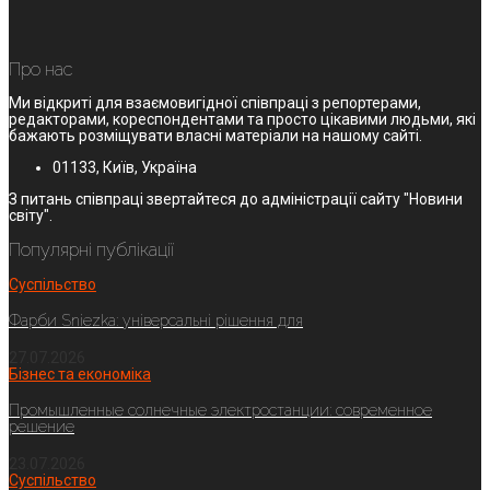
Про нас
Ми відкриті для взаємовигідної співпраці з репортерами,
редакторами, кореспондентами та просто цікавими людьми, які
бажають розміщувати власні матеріали на нашому сайті.
01133, Київ, Україна
З питань співпраці звертайтеся до адміністрації сайту "Новини
світу".
Популярні публікації
Суспільство
Фарби Sniezka: універсальні рішення для
27.07.2026
Бізнес та економіка
Промышленные солнечные электростанции: современное
решение
23.07.2026
Суспільство