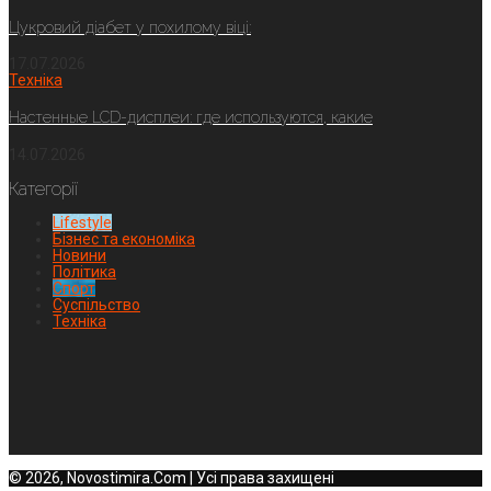
Цукровий діабет у похилому віці:
17.07.2026
Техніка
Настенные LCD-дисплеи: где используются, какие
14.07.2026
Категорії
Lifestyle
Бізнес та економіка
Новини
Політика
Спорт
Суспільство
Техніка
© 2026, Novostimira.Com | Усі права захищені