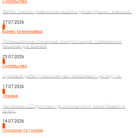
Суспільство
Фарби Sniezka: універсальні рішення для внутрішніх і зовнішніх...
27.07.2026
2
Бізнес та економіка
Промышленные солнечные электростанции: современное
решение для бизнеса
23.07.2026
3
Суспільство
Цукровий діабет у похилому віці: особливості догляду та...
17.07.2026
4
Техніка
Настенные LCD-дисплеи: где используются, какие бывают и
зачем...
14.07.2026
1
Подорожі та туризм