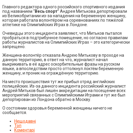
Главного редактора одного российского спортивного издания
под названием “
Весь спорт
” Андрея Митькова депортировали
из Великобритании из-за нападения на беременную женщину,
которая работала волонтёром на соревнованиях по тяжёлой
атлетике на Олимпийских Играх в Лондоне.
Очевидцы этого инцидента заявляют, что Митьков пытался
пробраться в подтрибунное помещение, но согласно правилам
работы журналистов на Олимпийских Играх – это категорически
запрещено.
Женщина-волонтёр отказала Андрею Митькову в проходе на
данную территорию, в ответ на что, журналист начал
выкрикивать в её адрес оскорбительные фразы на русском
языке, а впоследствии просто оттолкнул локтём беременную
женщину, и проник на ограждённую территорию.
На место происшествия тут же прибыл отряд английских
полицейских. Из-за данного инцидента российский журналист
Андрей Митьков был лишён аккредитации на посещение всех
мероприятий связанных с Олимпийскими Играми и тут же был
депортирован из Лондона обратно в Москву.
О состоянии здоровья беременной женщины ничего не
сообщается.
Нещодавні
Топ
Коментарі