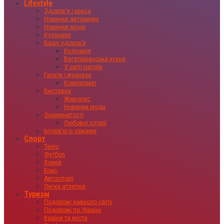
Lifestyle
Здоровʼя і краса
Новинки авторинку
Новинки моди
Кулінарія
Ваше здоровʼя
Кулінарія
Вегетаріанська кухня
У світі напоїв
Газети і журнали
Компромат
Виставка
Живопис
Новинки моди
Знаменитості
Любовні історії
Інтервʼю із зірками
Спорт
Теніс
Футбол
Хокей
Бокс
Автоспорт
Легка атлетіка
Туризм
Подорожі навколо світу
Подорожі по Україні
Країни та міста