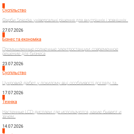
1
Суспільство
Фарби Sniezka: універсальні рішення для внутрішніх і зовнішніх...
27.07.2026
2
Бізнес та економіка
Промышленные солнечные электростанции: современное
решение для бизнеса
23.07.2026
3
Суспільство
Цукровий діабет у похилому віці: особливості догляду та...
17.07.2026
4
Техніка
Настенные LCD-дисплеи: где используются, какие бывают и
зачем...
14.07.2026
1