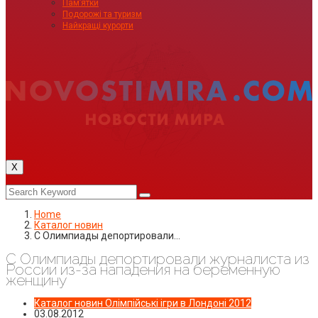
Пам’ятки
Подорожі та туризм
Найкращі курорти
X
Home
Каталог новин
С Олимпиады депортировали…
С Олимпиады депортировали журналиста из
России из-за нападения на беременную
женщину
Каталог новин
Олімпійські ігри в Лондоні 2012
03.08.2012