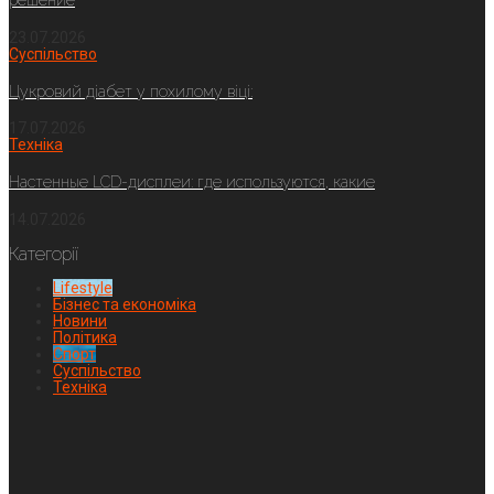
решение
23.07.2026
Суспільство
Цукровий діабет у похилому віці:
17.07.2026
Техніка
Настенные LCD-дисплеи: где используются, какие
14.07.2026
Категорії
Lifestyle
Бізнес та економіка
Новини
Політика
Спорт
Суспільство
Техніка