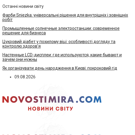
Останні новини світу
Фарби Sniezka: універсальні рішення для внутрішніх і зовнішніх
робіт
Промышленные солнечные электростанции: современное
решение для бизнеса
Цукровий діабет у похилому віці: особливості догляду та
контролю здоров’я
Настенные LCD-дисплеи: где используются, какие бывают и
зачем они нужны
Як організувати день народження в Києві: покроковий гід
09.08.2026