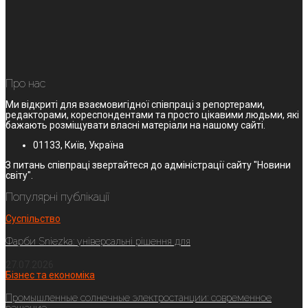
Про нас
Ми відкриті для взаємовигідної співпраці з репортерами,
редакторами, кореспондентами та просто цікавими людьми, які
бажають розміщувати власні матеріали на нашому сайті.
01133, Київ, Україна
З питань співпраці звертайтеся до адміністрації сайту "Новини
світу".
Популярні публікації
Суспільство
Фарби Sniezka: універсальні рішення для
27.07.2026
Бізнес та економіка
Промышленные солнечные электростанции: современное