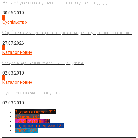
В Стамбуле возведут мост по проекту Леонардо Да...
30.06.2019
2
Суспільство
Фарби Sniezka: універсальні рішення для внутрішніх і зовнішніх...
27.07.2026
3
Каталог новин
Секреты хранения молочных продуктов
02.03.2010
4
Каталог новин
Пусть молодежь порадуется
02.03.2010
Здоров'я і краса
321
Кулінарія
94
Новинки моди
63
Подорожі та туризм
125
Спорт
1224