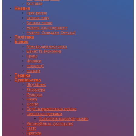
Контакти
Новини
Прес-релізи
Новини світу
Каталог новин
Новини оподаткування
Новини, Скандали, Сенсації
Політика
Бізнес
Міжнародна економіка
Бізнес та економіка
Право
Фінанси
Інвестиції
Іновації
Техніка
Суспільство
Шоу-бізнес
Література
Культура
Наука
Освіта
Події та кримінальна хроніка
Навчальні програми
Психологія взаємовідносин
Автомобіль та суспільство
Театр
Пригоди