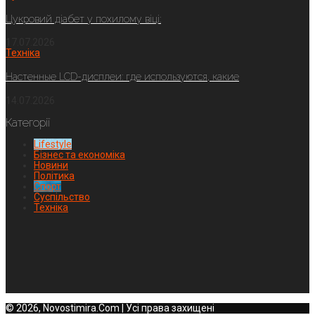
Цукровий діабет у похилому віці:
17.07.2026
Техніка
Настенные LCD-дисплеи: где используются, какие
14.07.2026
Категорії
Lifestyle
Бізнес та економіка
Новини
Політика
Спорт
Суспільство
Техніка
© 2026, Novostimira.Com | Усі права захищені