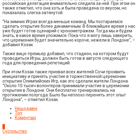
российская делегация внимательно следила за ней. При этом он
также отметил, что она хоть и была проведена со вкусом, но
показалась слегка затянутой.
“На зимних Играх всегда меньше команд. Мы постараемся
сделать открытие более динамичным. В ближайшее время у нас
уже будет готов сценарий с хронометражем. Тогда мы и будем
знать, в какое время уложимся. Пока что я могу лишь заверить,
что церемония будет значительно короче, нежели в Лондоне”, –
добавил Козак.
Также вице-премьер добавил, что стадион, на котором будут
проводиться Игры, должен быть готов в августе следующего
года для проведения репетиций.
При этом Козак также призвал всех жителей Сочи проявить
инициативу и принять участие в торжественной церемонии
открытия Олимпийских Игр, как это сделали жители Лондона.
“Около 10 тысяч волонтеров принимали участие в церемонии
открытия в Лондоне. Они бесплатно тренировались на
протяжении полугода. Было бы неплохо перенять этот опыт
Лондона”, – отметил Козак.
Нещодавні
Топ
Коментарі
1
Суспільство