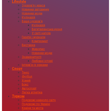
Lifestyle
Здоровʼя і краса
Новинки авторинку
Новинки моди
Кулінарія
Ваше здоровʼя
Кулінарія
Вегетаріанська кухня
У світі напоїв
Газети і журнали
Компромат
Виставка
Живопис
Новинки моди
Знаменитості
Любовні історії
Інтервʼю із зірками
Спорт
Теніс
Футбол
Хокей
Бокс
Автоспорт
Легка атлетіка
Туризм
Подорожі навколо світу
Подорожі по Україні
Країни та міста