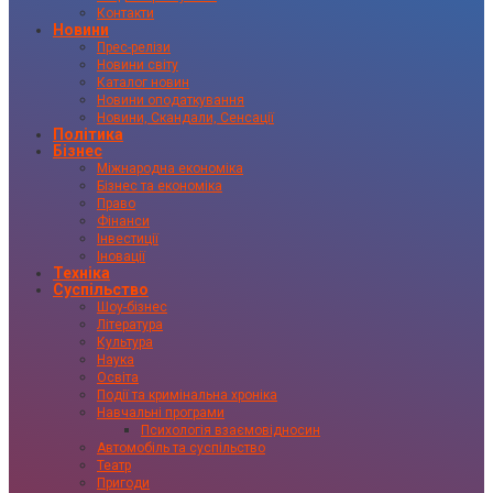
Контакти
Новини
Прес-релізи
Новини світу
Каталог новин
Новини оподаткування
Новини, Скандали, Сенсації
Політика
Бізнес
Міжнародна економіка
Бізнес та економіка
Право
Фінанси
Інвестиції
Іновації
Техніка
Суспільство
Шоу-бізнес
Література
Культура
Наука
Освіта
Події та кримінальна хроніка
Навчальні програми
Психологія взаємовідносин
Автомобіль та суспільство
Театр
Пригоди