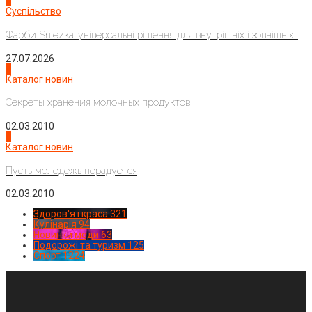
2
Суспільство
Фарби Sniezka: універсальні рішення для внутрішніх і зовнішніх...
27.07.2026
3
Каталог новин
Секреты хранения молочных продуктов
02.03.2010
4
Каталог новин
Пусть молодежь порадуется
02.03.2010
Здоров'я і краса
321
Кулінарія
94
Новинки моди
63
Подорожі та туризм
125
Спорт
1224