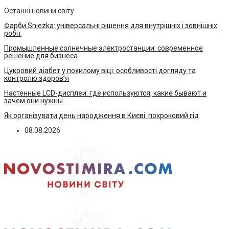
Останні новини світу
Фарби Sniezka: універсальні рішення для внутрішніх і зовнішніх
робіт
Промышленные солнечные электростанции: современное
решение для бизнеса
Цукровий діабет у похилому віці: особливості догляду та
контролю здоров’я
Настенные LCD-дисплеи: где используются, какие бывают и
зачем они нужны
Як організувати день народження в Києві: покроковий гід
08.08.2026