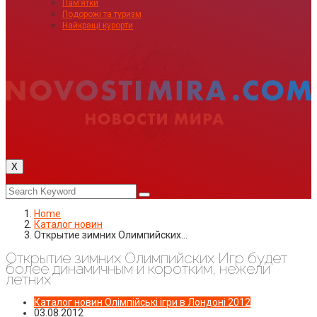
Пам’ятки
Подорожі та туризм
Найкращі курорти
X
Home
Каталог новин
Открытие зимних Олимпийских…
Открытие зимних Олимпийских Игр будет
более динамичным и коротким, нежели
летних
Каталог новин
Олімпійські ігри в Лондоні 2012
03.08.2012