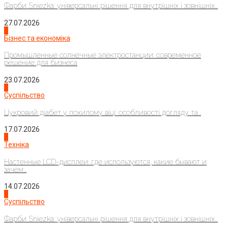
Фарби Sniezka: універсальні рішення для внутрішніх і зовнішніх...
27.07.2026
2
Бізнес та економіка
Промышленные солнечные электростанции: современное
решение для бизнеса
23.07.2026
3
Суспільство
Цукровий діабет у похилому віці: особливості догляду та...
17.07.2026
4
Техніка
Настенные LCD-дисплеи: где используются, какие бывают и
зачем...
14.07.2026
1
Суспільство
Фарби Sniezka: універсальні рішення для внутрішніх і зовнішніх...