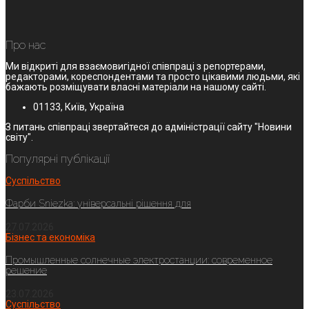
Про нас
Ми відкриті для взаємовигідної співпраці з репортерами,
редакторами, кореспондентами та просто цікавими людьми, які
бажають розміщувати власні матеріали на нашому сайті.
01133, Київ, Україна
З питань співпраці звертайтеся до адміністрації сайту "Новини
світу".
Популярні публікації
Суспільство
Фарби Sniezka: універсальні рішення для
27.07.2026
Бізнес та економіка
Промышленные солнечные электростанции: современное
решение
23.07.2026
Суспільство