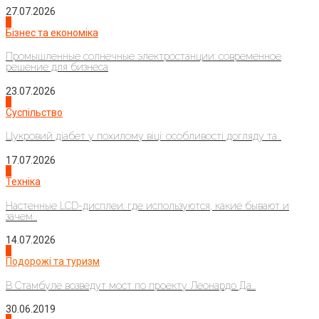
27.07.2026
2
Бізнес та економіка
Промышленные солнечные электростанции: современное
решение для бизнеса
23.07.2026
3
Суспільство
Цукровий діабет у похилому віці: особливості догляду та...
17.07.2026
4
Техніка
Настенные LCD-дисплеи: где используются, какие бывают и
зачем...
14.07.2026
1
Подорожі та туризм
В Стамбуле возведут мост по проекту Леонардо Да...
30.06.2019