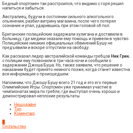
Бедный спортсмен так расстроился, что видимо с горя решил
напиться и забыться.
Австралиец, будучи в состоянии сильного алкогольного
опьянения, разбил витрину магазина, после чего потерял
сознание и упал, ударившись при этом головой об пол.
Британские полицейские задержали хулигана и доставили в
больницу, где медики оказали ему помощь и привели в чувство.
Полицейские никаких официальных обвинений Бушу не
предъявили и вскоре отпустили на свободу.
Как рассказал лидер австралийской команды гребцов
Ник Грин
,
с полиции ему позвонили в три часа ночи и сообщили о
задержании Джоша Буша. Но, также заявили, что решение о
наказании будет принято немного позже, когда станет известна
вся информация о происшедшем.
Напомним, что Джошу Бушу всего 21 год и это его первые
Олимпийские Игры. Спортсмен уже принимал участие в
чемпионатах мира по гребле, где выступал очень хорошо и
демонстрировал неплохие результаты.
Нещодавні
Топ
Коментарі
1
Суспільство