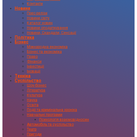
Контакти
Новини
Прес-релізи
Новини світу
Каталог новин
Новини оподаткування
Новини, Скандали, Сенсації
Політика
Бізнес
Міжнародна економіка
Бізнес та економіка
Право
Фінанси
Інвестиції
Іновації
Техніка
Суспільство
Шоу-бізнес
Література
Культура
Наука
Освіта
Події та кримінальна хроніка
Навчальні програми
Психологія взаємовідносин
Автомобіль та суспільство
Театр
Пригоди