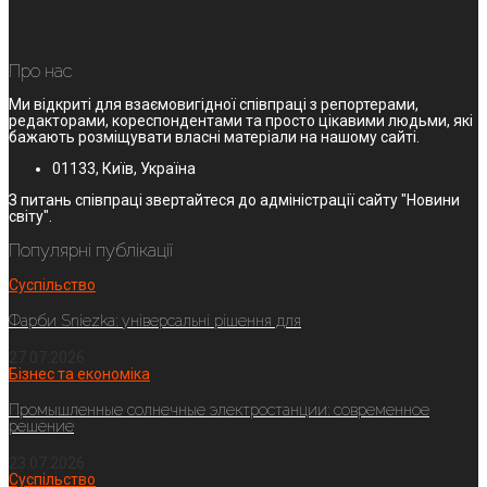
Про нас
Ми відкриті для взаємовигідної співпраці з репортерами,
редакторами, кореспондентами та просто цікавими людьми, які
бажають розміщувати власні матеріали на нашому сайті.
01133, Київ, Україна
З питань співпраці звертайтеся до адміністрації сайту "Новини
світу".
Популярні публікації
Суспільство
Фарби Sniezka: універсальні рішення для
27.07.2026
Бізнес та економіка
Промышленные солнечные электростанции: современное
решение
23.07.2026
Суспільство