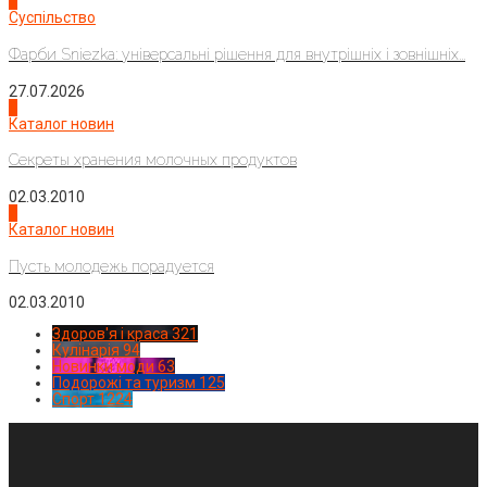
2
Суспільство
Фарби Sniezka: універсальні рішення для внутрішніх і зовнішніх...
27.07.2026
3
Каталог новин
Секреты хранения молочных продуктов
02.03.2010
4
Каталог новин
Пусть молодежь порадуется
02.03.2010
Здоров'я і краса
321
Кулінарія
94
Новинки моди
63
Подорожі та туризм
125
Спорт
1224