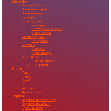
Lifestyle
Здоровʼя і краса
Новинки авторинку
Новинки моди
Кулінарія
Ваше здоровʼя
Кулінарія
Вегетаріанська кухня
У світі напоїв
Газети і журнали
Компромат
Виставка
Живопис
Новинки моди
Знаменитості
Любовні історії
Інтервʼю із зірками
Спорт
Теніс
Футбол
Хокей
Бокс
Автоспорт
Легка атлетіка
Туризм
Подорожі навколо світу
Подорожі по Україні
Країни та міста