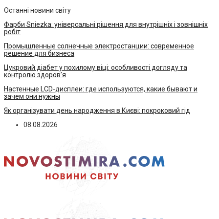
Останні новини світу
Фарби Sniezka: універсальні рішення для внутрішніх і зовнішніх
робіт
Промышленные солнечные электростанции: современное
решение для бизнеса
Цукровий діабет у похилому віці: особливості догляду та
контролю здоров’я
Настенные LCD-дисплеи: где используются, какие бывают и
зачем они нужны
Як організувати день народження в Києві: покроковий гід
08.08.2026