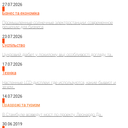
27.07.2026
2
Бізнес та економіка
Промышленные солнечные электростанции: современное
решение для бизнеса
23.07.2026
3
Суспільство
Цукровий діабет у похилому віці: особливості догляду та...
17.07.2026
4
Техніка
Настенные LCD-дисплеи: где используются, какие бывают и
зачем...
14.07.2026
1
Подорожі та туризм
В Стамбуле возведут мост по проекту Леонардо Да...
30.06.2019