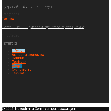
Цукровий діабет у похилому віці:
17.07.2026
Техніка
Настенные LCD-дисплеи: где используются, какие
14.07.2026
Категорії
Lifestyle
Бізнес та економіка
Новини
Політика
Спорт
Суспільство
Техніка
© 2026, Novostimira.Com | Усі права захищені