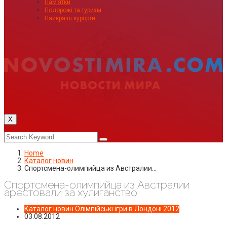
Пам’ятки
Подорожі та туризм
Найкращі курорти
X
Home
Каталог новин
Спортсмена-олимпийца из Австралии…
Спортсмена-олимпийца из Австралии
арестовали за хулиганство
Каталог новин
Олімпійські ігри в Лондоні 2012
03.08.2012