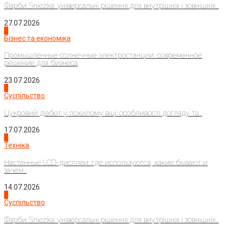
Фарби Sniezka: універсальні рішення для внутрішніх і зовнішніх...
27.07.2026
2
Бізнес та економіка
Промышленные солнечные электростанции: современное
решение для бизнеса
23.07.2026
3
Суспільство
Цукровий діабет у похилому віці: особливості догляду та...
17.07.2026
4
Техніка
Настенные LCD-дисплеи: где используются, какие бывают и
зачем...
14.07.2026
1
Суспільство
Фарби Sniezka: універсальні рішення для внутрішніх і зовнішніх...