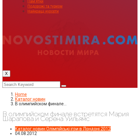
Пам’ятки
Подорожі та туризм
Найкращі курорти
X
Home
Каталог новин
В олимпийском финале…
В олимпийском финале встретятся Мария
Шарапова и Серена Уильямс
Каталог новин
Олімпійські ігри в Лондоні 2012
04.08.2012