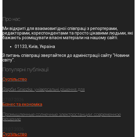
Про нас
Ми відкриті для взаємовигідної співпраці з репортерами,
редакторами, кореспондентами та просто цікавими людьми, які
бажають розміщувати власні матеріали на нашому сайті.
01133, Київ, Україна
З питань співпраці звертайтеся до адміністрації сайту "Новини
світу".
Популярні публікації
Суспільство
Фарби Sniezka: універсальні рішення для
27.07.2026
Бізнес та економіка
Промышленные солнечные электростанции: современное
решение
23.07.2026
Суспільство