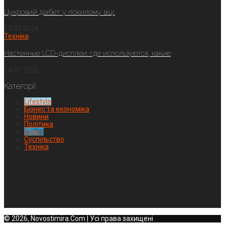
Цукровий діабет у похилому віці:
17.07.2026
Техніка
Настенные LCD-дисплеи: где используются, какие
14.07.2026
Категорії
Lifestyle
Бізнес та економіка
Новини
Політика
Спорт
Суспільство
Техніка
© 2026, Novostimira.Com | Усі права захищені