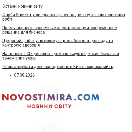
Останні новини світу
Фарби Sniezka: універсальні рішення для внутрішніх і зовнішніх
робіт
Промышленные солнечные электростанции: современное
решение для бизнеса
Цукровий діабет у похилому віці: особливості догляду та
контролю здоров’я
Настенные LCD-дисплеи: где используются, какие бывают и
зачем они нужны
Як організувати день народження в Києві: покроковий гід
07.08.2026