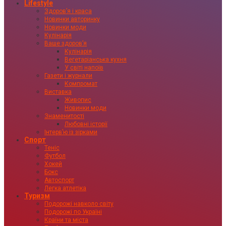
Lifestyle
Здоровʼя і краса
Новинки авторинку
Новинки моди
Кулінарія
Ваше здоровʼя
Кулінарія
Вегетаріанська кухня
У світі напоїв
Газети і журнали
Компромат
Виставка
Живопис
Новинки моди
Знаменитості
Любовні історії
Інтервʼю із зірками
Спорт
Теніс
Футбол
Хокей
Бокс
Автоспорт
Легка атлетіка
Туризм
Подорожі навколо світу
Подорожі по Україні
Країни та міста