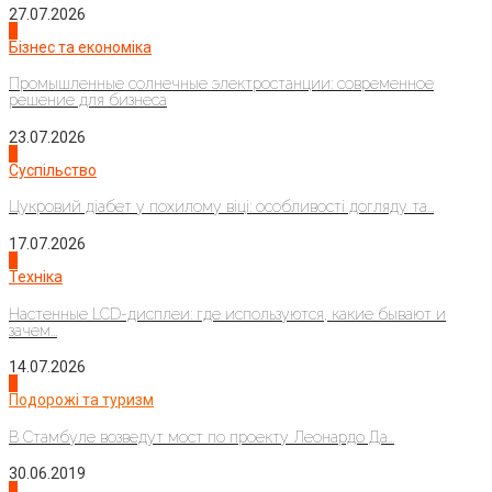
27.07.2026
2
Бізнес та економіка
Промышленные солнечные электростанции: современное
решение для бизнеса
23.07.2026
3
Суспільство
Цукровий діабет у похилому віці: особливості догляду та...
17.07.2026
4
Техніка
Настенные LCD-дисплеи: где используются, какие бывают и
зачем...
14.07.2026
1
Подорожі та туризм
В Стамбуле возведут мост по проекту Леонардо Да...
30.06.2019
2