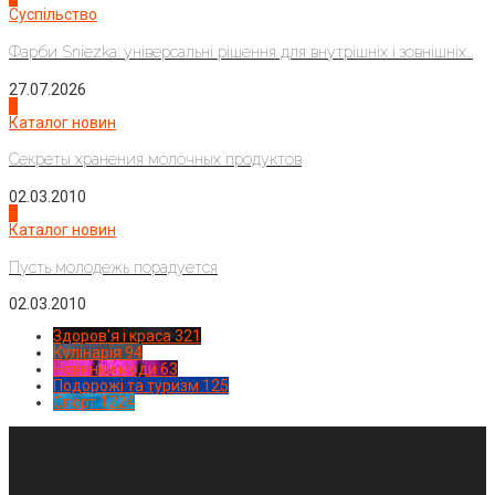
Суспільство
Фарби Sniezka: універсальні рішення для внутрішніх і зовнішніх...
27.07.2026
3
Каталог новин
Секреты хранения молочных продуктов
02.03.2010
4
Каталог новин
Пусть молодежь порадуется
02.03.2010
Здоров'я і краса
321
Кулінарія
94
Новинки моди
63
Подорожі та туризм
125
Спорт
1224