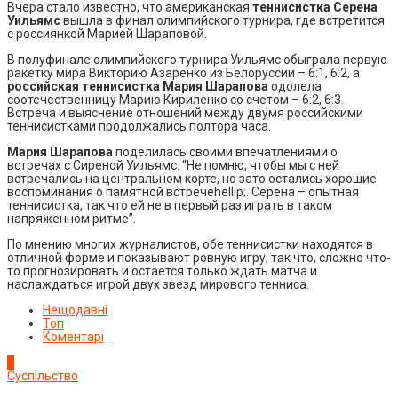
Вчера стало известно, что американская
теннисистка Серена
Уильямс
вышла в финал олимпийского турнира, где встретится
с россиянкой Марией Шараповой.
В полуфинале олимпийского турнира Уильямс обыграла первую
ракетку мира Викторию Азаренко из Белоруссии – 6:1, 6:2, а
российская теннисистка Мария Шарапова
одолела
соотечественницу Марию Кириленко со счетом – 6:2, 6:3.
Встреча и выяснение отношений между двумя российскими
теннисистками продолжались полтора часа.
Мария Шарапова
поделилась своими впечатлениями о
встречах с Сиреной Уильямс: “Не помню, чтобы мы с ней
встречались на центральном корте, но зато остались хорошие
воспоминания о памятной встречеhellip;. Серена – опытная
теннисистка, так что ей не в первый раз играть в таком
напряженном ритме”.
По мнению многих журналистов, обе теннисистки находятся в
отличной форме и показывают ровную игру, так что, сложно что-
то прогнозировать и остается только ждать матча и
наслаждаться игрой двух звезд мирового тенниса.
Нещодавні
Топ
Коментарі
1
Суспільство