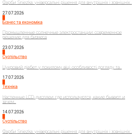
Фарби Sniezka: універсальні рішення для внутрішніх і зовнішніх...
27.07.2026
2
Бізнес та економіка
Промышленные солнечные электростанции: современное
решение для бизнеса
23.07.2026
3
Суспільство
Цукровий діабет у похилому віці: особливості догляду та...
17.07.2026
4
Техніка
Настенные LCD-дисплеи: где используются, какие бывают и
зачем...
14.07.2026
1
Суспільство
Фарби Sniezka: універсальні рішення для внутрішніх і зовнішніх...