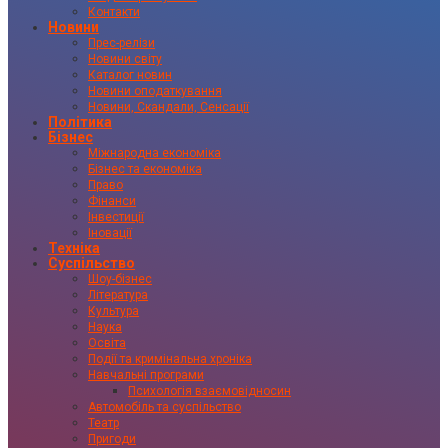
Контакти
Новини
Прес-релізи
Новини світу
Каталог новин
Новини оподаткування
Новини, Скандали, Сенсації
Політика
Бізнес
Міжнародна економіка
Бізнес та економіка
Право
Фінанси
Інвестиції
Іновації
Техніка
Суспільство
Шоу-бізнес
Література
Культура
Наука
Освіта
Події та кримінальна хроніка
Навчальні програми
Психологія взаємовідносин
Автомобіль та суспільство
Театр
Пригоди