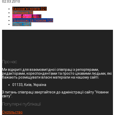
02.03.2010
Здоров'я і краса
321
Кулінарія
94
Новинки моди
63
Подорожі та туризм
125
Спорт
1224
Про нас
Ми відкриті для взаємовигідної співпраці з репортерами,
редакторами, кореспондентами та просто цікавими людьми, які
бажають розміщувати власні матеріали на нашому сайті.
01133, Київ, Україна
З питань співпраці звертайтеся до адміністрації сайту "Новини
світу".
Популярні публікації
Суспільство