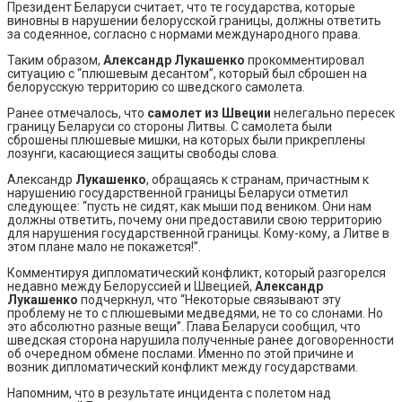
Президент Беларуси считает, что те государства, которые
виновны в нарушении белорусской границы, должны ответить
за содеянное, согласно с нормами международного права.
Таким образом,
Александр Лукашенко
прокомментировал
ситуацию с “плюшевым десантом”, который был сброшен на
белорусскую территорию со шведского самолета.
Ранее отмечалось, что
самолет из Швеции
нелегально пересек
границу Беларуси со стороны Литвы. С самолета были
сброшены плюшевые мишки, на которых были прикреплены
лозунги, касающиеся защиты свободы слова.
Александр
Лукашенко
, обращаясь к странам, причастным к
нарушению государственной границы Беларуси отметил
следующее: “пусть не сидят, как мыши под веником. Они нам
должны ответить, почему они предоставили свою территорию
для нарушения государственной границы. Кому-кому, а Литве в
этом плане мало не покажется!”.
Комментируя дипломатический конфликт, который разгорелся
недавно между Белоруссией и Швецией,
Александр
Лукашенко
подчеркнул, что “Некоторые связывают эту
проблему не то с плюшевыми медведями, не то со слонами. Но
это абсолютно разные вещи”. Глава Беларуси сообщил, что
шведская сторона нарушила полученные ранее договоренности
об очередном обмене послами. Именно по этой причине и
возник дипломатический конфликт между государствами.
Напомним, что в результате инцидента с полетом над