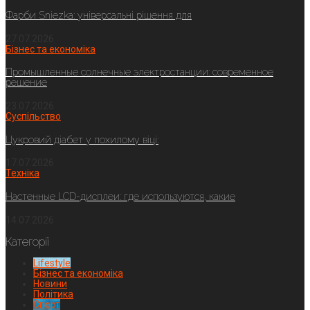
Фарби Sniezka: універсальні рішення для
27.07.2026
Бізнес та економіка
Промышленные солнечные электростанции: современное
решение
23.07.2026
Суспільство
Цукровий діабет у похилому віці:
17.07.2026
Техніка
Настенные LCD-дисплеи: где используются, какие
14.07.2026
Категорії
Lifestyle
Бізнес та економіка
Новини
Політика
Спорт