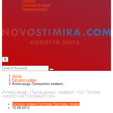
Пам’ятки
Подорожі та туризм
Найкращі курорти
X
Home
Каталог новин
Александр Лукашенко заявил,…
Александр Лукашенко заявил, что Литве
«мало не покажется!»
Каталог новин
Політика
Політика і право
10.08.2012