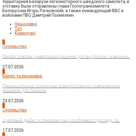
территорией Беларуси легкомоторного шведского самолета, в
отставку были отправлены глава Госпогранкомитета
Белоруссии Игорь Рачковский, а также командующий ВВС и
войсками ПВО Дмитрий Похмелкин.
Нещодавні
Топ
Коментарі
1
Суспільство
Фарби Sniezka: універсальні рішення для внутрішніх і зовнішніх...
27.07.2026
2
Бізнес та економіка
Промышленные солнечные электростанции: современное
решение для бизнеса
23.07.2026
3
Суспільство
Цукровий діабет у похилому віці: особливості догляду та...
17.07.2026
4