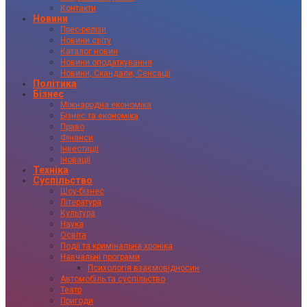
Контакти
Новини
Прес-релізи
Новини світу
Каталог новин
Новини оподаткування
Новини, Скандали, Сенсації
Політика
Бізнес
Міжнародна економіка
Бізнес та економіка
Право
Фінанси
Інвестиції
Іновації
Техніка
Суспільство
Шоу-бізнес
Література
Культура
Наука
Освіта
Події та кримінальна хроніка
Навчальні програми
Психологія взаємовідносин
Автомобіль та суспільство
Театр
Пригоди