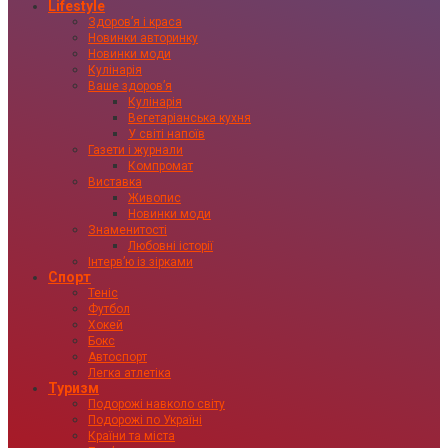
Lifestyle
Здоровʼя і краса
Новинки авторинку
Новинки моди
Кулінарія
Ваше здоровʼя
Кулінарія
Вегетаріанська кухня
У світі напоїв
Газети і журнали
Компромат
Виставка
Живопис
Новинки моди
Знаменитості
Любовні історії
Інтервʼю із зірками
Спорт
Теніс
Футбол
Хокей
Бокс
Автоспорт
Легка атлетіка
Туризм
Подорожі навколо світу
Подорожі по Україні
Країни та міста