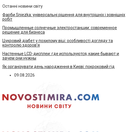
Останні новини світу
Фарби Sniezka: універсальні рішення для внутрішніх і зовнішніх
робіт
Промышленные солнечные электростанции: современное
решение для бизнеса
Цукровий діабет у похилому віці: особливості догляду та
контролю здоров’я
Настенные LCD-дисплеи: где используются, какие бывают и
зачем они нужны
Як організувати день народження в Києві: покроковий гід
09.08.2026