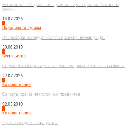
Настенные LCD-дисплеи: где используются, какие бывают и
зачем...
14.07.2026
1
Подорожі та туризм
В Стамбуле возведут мост по проекту Леонардо Да...
30.06.2019
2
Суспільство
Фарби Sniezka: універсальні рішення для внутрішніх і зовнішніх...
27.07.2026
3
Каталог новин
Секреты хранения молочных продуктов
02.03.2010
4
Каталог новин
Пусть молодежь порадуется