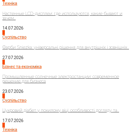
Техніка
Настенные LCD-дисплеи: где используются, какие бывают и
зачем...
14.07.2026
1
Суспільство
Фарби Sniezka: універсальні рішення для внутрішніх і зовнішніх...
27.07.2026
2
Бізнес та економіка
Промышленные солнечные электростанции: современное
решение для бизнеса
23.07.2026
3
Суспільство
Цукровий діабет у похилому віці: особливості догляду та...
17.07.2026
4
Техніка