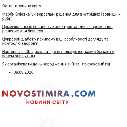
Останні новини світу
Фарби Sniezka: універсальні рішення для внутрішніх і зовнішніх
робіт
Промышленные солнечные электростанции: современное
решение для бизнеса
Цукровий діабет у похилому віці: особливості догляду та
контролю здоров’я
Настенные LCD-дисплеи: где используются, какие бывают и
зачем они нужны
Як організувати день народження в Києві: покроковий гід
08.08.2026