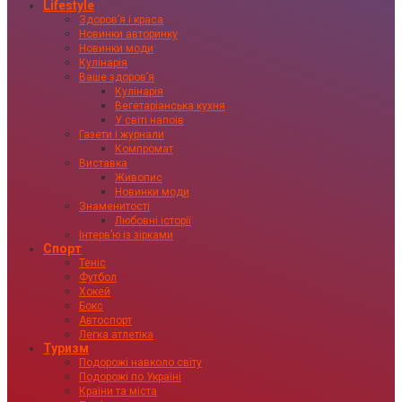
Lifestyle
Здоровʼя і краса
Новинки авторинку
Новинки моди
Кулінарія
Ваше здоровʼя
Кулінарія
Вегетаріанська кухня
У світі напоїв
Газети і журнали
Компромат
Виставка
Живопис
Новинки моди
Знаменитості
Любовні історії
Інтервʼю із зірками
Спорт
Теніс
Футбол
Хокей
Бокс
Автоспорт
Легка атлетіка
Туризм
Подорожі навколо світу
Подорожі по Україні
Країни та міста