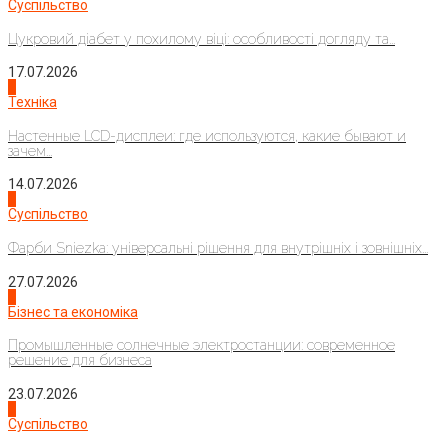
Суспільство
Цукровий діабет у похилому віці: особливості догляду та...
17.07.2026
4
Техніка
Настенные LCD-дисплеи: где используются, какие бывают и
зачем...
14.07.2026
1
Суспільство
Фарби Sniezka: універсальні рішення для внутрішніх і зовнішніх...
27.07.2026
2
Бізнес та економіка
Промышленные солнечные электростанции: современное
решение для бизнеса
23.07.2026
3
Суспільство