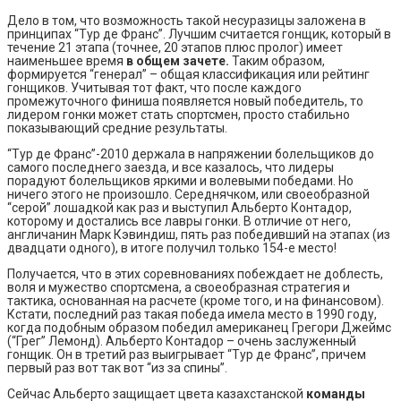
Дело в том, что возможность такой несуразицы заложена в
принципах “Тур де Франс”. Лучшим считается гонщик, который в
течение 21 этапа (точнее, 20 этапов плюс пролог) имеет
наименьшее время
в общем зачете.
Таким образом,
формируется “генерал” – общая классификация или рейтинг
гонщиков. Учитывая тот факт, что после каждого
промежуточного финиша появляется новый победитель, то
лидером гонки может стать спортсмен, просто стабильно
показывающий средние результаты.
“Тур де Франс”-2010 держала в напряжении болельщиков до
самого последнего заезда, и все казалось, что лидеры
порадуют болельщиков яркими и волевыми победами. Но
ничего этого не произошло. Середнячком, или своеобразной
“серой” лошадкой как раз и выступил Альберто Контадор,
которому и достались все лавры гонки. В отличие от него,
англичанин Марк Кэвиндиш, пять раз победивший на этапах (из
двадцати одного), в итоге получил только 154-е место!
Получается, что в этих соревнованиях побеждает не доблесть,
воля и мужество спортсмена, а своеобразная стратегия и
тактика, основанная на расчете (кроме того, и на финансовом).
Кстати, последний раз такая победа имела место в 1990 году,
когда подобным образом победил американец Грегори Джеймс
(“Грег” Лемонд). Альберто Контадор – очень заслуженный
гонщик. Он в третий раз выигрывает “Тур де Франс”, причем
первый раз вот так вот “из за спины”.
Сейчас Альберто защищает цвета казахстанской
команды