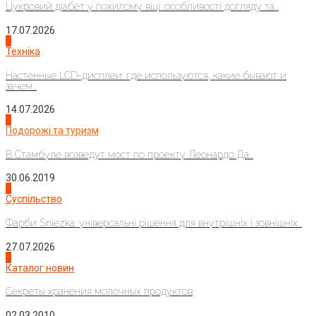
Цукровий діабет у похилому віці: особливості догляду та...
17.07.2026
4
Техніка
Настенные LCD-дисплеи: где используются, какие бывают и
зачем...
14.07.2026
1
Подорожі та туризм
В Стамбуле возведут мост по проекту Леонардо Да...
30.06.2019
2
Суспільство
Фарби Sniezka: універсальні рішення для внутрішніх і зовнішніх...
27.07.2026
3
Каталог новин
Секреты хранения молочных продуктов
02.03.2010