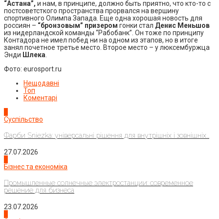
“Астана”,
и нам, в принципе, должно быть приятно, что кто-то с
постсоветсткого пространства прорвался на вершину
спортивного Олимпа Запада. Еще одна хорошая новость для
россиян –
“бронзовым” призером
гонки стал
Денис Меньшов
из нидерландской команды “Рабобанк”. Он тоже по принципу
Контадора не имел побед ни на одном из этапов, но в итоге
занял почетное третье место. Второе место – у люксембуржца
Энди
Шлека
.
Фото: eurosport.ru
Нещодавні
Топ
Коментарі
1
Суспільство
Фарби Sniezka: універсальні рішення для внутрішніх і зовнішніх...
27.07.2026
2
Бізнес та економіка
Промышленные солнечные электростанции: современное
решение для бизнеса
23.07.2026
3