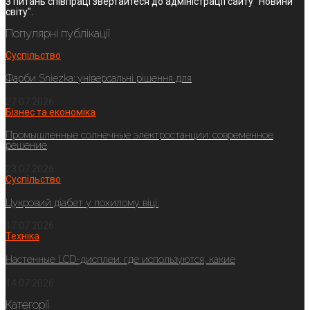
З питань співпраці звертайтеся до адміністрації сайту "Новини
світу".
Популярні публікації
Суспільство
Фарби Sniezka: універсальні рішення для
27.07.2026
Бізнес та економіка
Промышленные солнечные электростанции: современное
решение
23.07.2026
Суспільство
Цукровий діабет у похилому віці:
17.07.2026
Техніка
Настенные LCD-дисплеи: где используются, какие
14.07.2026
Категорії