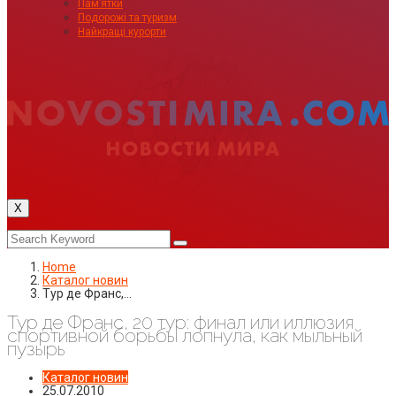
Пам’ятки
Подорожі та туризм
Найкращі курорти
X
Home
Каталог новин
Тур де Франс,…
Тур де Франс, 20 тур: финал или иллюзия
спортивной борьбы лопнула, как мыльный
пузырь
Каталог новин
25.07.2010