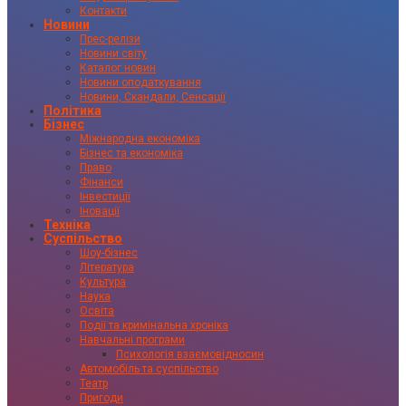
Контакти
Новини
Прес-релізи
Новини світу
Каталог новин
Новини оподаткування
Новини, Скандали, Сенсації
Політика
Бізнес
Міжнародна економіка
Бізнес та економіка
Право
Фінанси
Інвестиції
Іновації
Техніка
Суспільство
Шоу-бізнес
Література
Культура
Наука
Освіта
Події та кримінальна хроніка
Навчальні програми
Психологія взаємовідносин
Автомобіль та суспільство
Театр
Пригоди