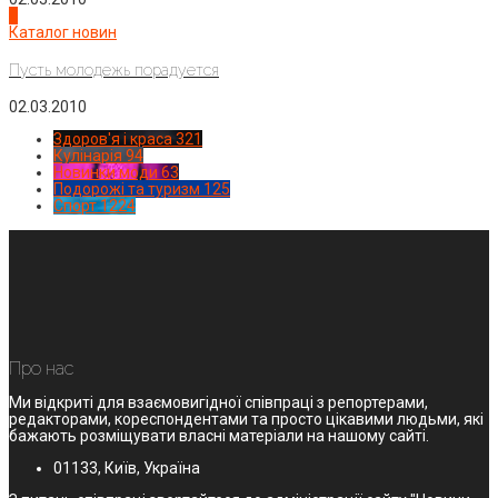
4
Каталог новин
Пусть молодежь порадуется
02.03.2010
Здоров'я і краса
321
Кулінарія
94
Новинки моди
63
Подорожі та туризм
125
Спорт
1224
Про нас
Ми відкриті для взаємовигідної співпраці з репортерами,
редакторами, кореспондентами та просто цікавими людьми, які
бажають розміщувати власні матеріали на нашому сайті.
01133, Київ, Україна