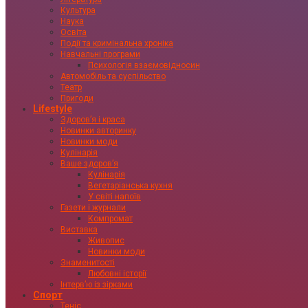
Культура
Наука
Освіта
Події та кримінальна хроніка
Навчальні програми
Психологія взаємовідносин
Автомобіль та суспільство
Театр
Пригоди
Lifestyle
Здоровʼя і краса
Новинки авторинку
Новинки моди
Кулінарія
Ваше здоровʼя
Кулінарія
Вегетаріанська кухня
У світі напоїв
Газети і журнали
Компромат
Виставка
Живопис
Новинки моди
Знаменитості
Любовні історії
Інтервʼю із зірками
Спорт
Теніс