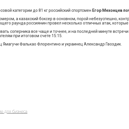
есовой категории до 81 кг российский спортсмен
Егор Мехонцев по
мером, а казахский боксер в основном, порой небезуспешно, конт
щего раунда россиянин провел несколько отличных атак, которые и
ать соперника все чаще и точнее, и на последней минуте встречи
телям при итоговом счете 15:15.
ц Ямагучи Фалькао Флорентино и украинец Александр Гвоздик.
е для бизнеса