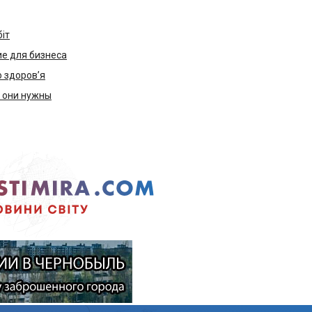
біт
е для бизнеса
ю здоров’я
м они нужны