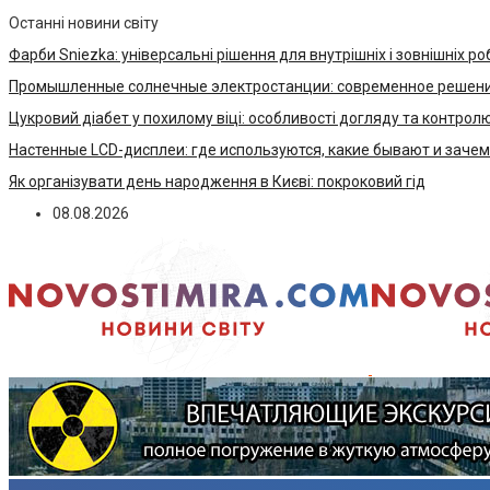
Останні новини світу
Фарби Sniezka: універсальні рішення для внутрішніх і зовнішніх ро
Промышленные солнечные электростанции: современное решени
Цукровий діабет у похилому віці: особливості догляду та контрол
Настенные LCD-дисплеи: где используются, какие бывают и заче
Як організувати день народження в Києві: покроковий гід
08.08.2026