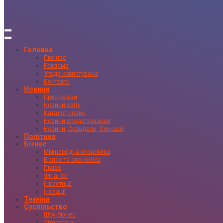
Головна
Про нас
Реклама
Угода користувача
Контакти
Новини
Прес-релізи
Новини світу
Каталог новин
Новини оподаткування
Новини, Скандали, Сенсації
Політика
Бізнес
Міжнародна економіка
Бізнес та економіка
Право
Фінанси
Інвестиції
Іновації
Техніка
Суспільство
Шоу-бізнес
Література