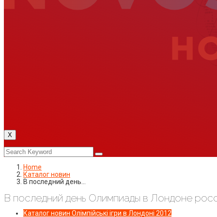
X
Home
Каталог новин
В последний день…
В последний день Олимпиады в Лондоне рос
Каталог новин
Олімпійські ігри в Лондоні 2012