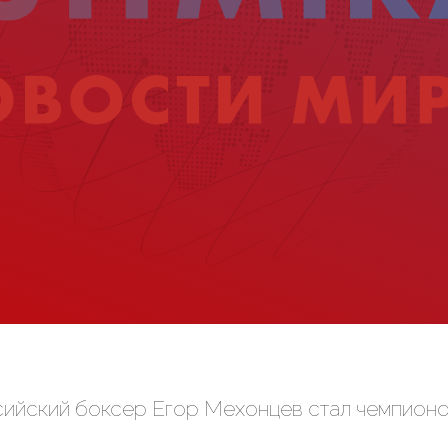
сийский боксер Егор Мехонцев стал чемпион