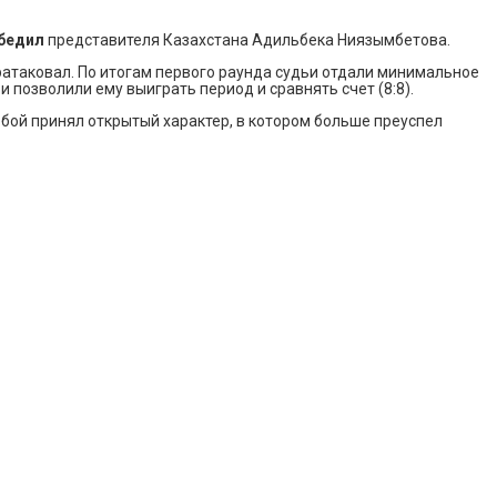
бедил
представителя Казахстана Адильбека Ниязымбетова.
ратаковал. По итогам первого раунда судьи отдали минимальное
 позволили ему выиграть период и сравнять счет (8:8).
 бой принял открытый характер, в котором больше преуспел