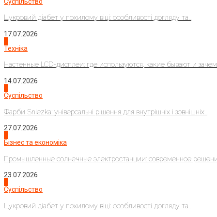
Суспільство
Цукровий діабет у похилому віці: особливості догляду та...
17.07.2026
4
Техніка
Настенные LCD-дисплеи: где используются, какие бывают и зачем..
14.07.2026
1
Суспільство
Фарби Sniezka: універсальні рішення для внутрішніх і зовнішніх...
27.07.2026
2
Бізнес та економіка
Промышленные солнечные электростанции: современное решени
23.07.2026
3
Суспільство
Цукровий діабет у похилому віці: особливості догляду та...