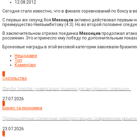
12.08.2012
Сегодня стало известно, что в финале соревнований по боксу в в
С первых же секунд боя
Мехонцев
активно действовал первым но
преимущество Ниязымбетову (4:3). Но во второй половине следую
В заключительном отрезке поединка
Мехонцев
продолжал атаков
россиянин. Это и принесло ему победу по дополнительным показа
Бронзовые награды в этой весовой категории завоевали бразиле
Нещодавні
Топ
Коментарі
1
Суспільство
Фарби Sniezka: універсальні рішення для внутрішніх і зовнішніх...
27.07.2026
2
Бізнес та економіка
Промышленные солнечные электростанции: современное решени
23.07.2026
3