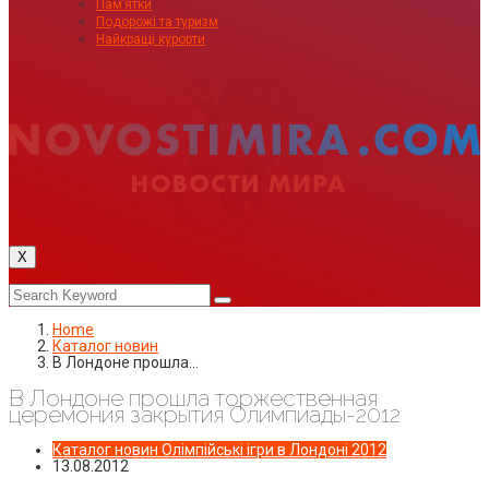
Пам’ятки
Подорожі та туризм
Найкращі курорти
X
Home
Каталог новин
В Лондоне прошла…
В Лондоне прошла торжественная
церемония закрытия Олимпиады-2012
Каталог новин
Олімпійські ігри в Лондоні 2012
13.08.2012