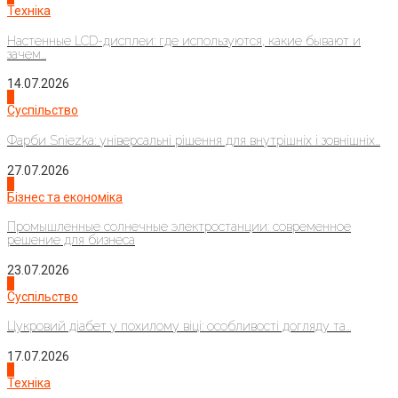
Техніка
Настенные LCD-дисплеи: где используются, какие бывают и
зачем...
14.07.2026
1
Суспільство
Фарби Sniezka: універсальні рішення для внутрішніх і зовнішніх...
27.07.2026
2
Бізнес та економіка
Промышленные солнечные электростанции: современное
решение для бизнеса
23.07.2026
3
Суспільство
Цукровий діабет у похилому віці: особливості догляду та...
17.07.2026
4
Техніка