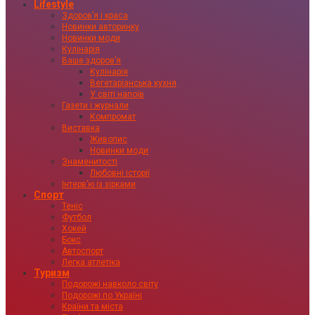
Lifestyle
Здоровʼя і краса
Новинки авторинку
Новинки моди
Кулінарія
Ваше здоровʼя
Кулінарія
Вегетаріанська кухня
У світі напоїв
Газети і журнали
Компромат
Виставка
Живопис
Новинки моди
Знаменитості
Любовні історії
Інтервʼю із зірками
Спорт
Теніс
Футбол
Хокей
Бокс
Автоспорт
Легка атлетіка
Туризм
Подорожі навколо світу
Подорожі по Україні
Країни та міста