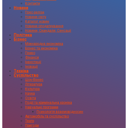
Контакти
Новини
Прес-релізи
Новини світу
Каталог новин
Новини оподаткування
Новини, Скандали, Сенсації
Політика
Бізнес
Міжнародна економіка
Бізнес та економіка
Право
Фінанси
Інвестиції
Іновації
Техніка
Суспільство
Шоу-бізнес
Література
Культура
Наука
Освіта
Події та кримінальна хроніка
Навчальні програми
Психологія взаємовідносин
Автомобіль та суспільство
Театр
Пригоди