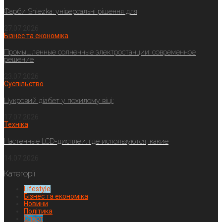
Фарби Sniezka: універсальні рішення для
27.07.2026
Бізнес та економіка
Промышленные солнечные электростанции: современное
решение
23.07.2026
Суспільство
Цукровий діабет у похилому віці:
17.07.2026
Техніка
Настенные LCD-дисплеи: где используются, какие
14.07.2026
Категорії
Lifestyle
Бізнес та економіка
Новини
Політика
Спорт