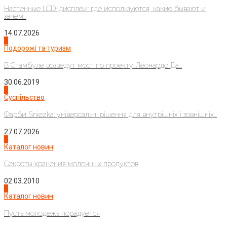
Настенные LCD-дисплеи: где используются, какие бывают и
зачем...
14.07.2026
1
Подорожі та туризм
В Стамбуле возведут мост по проекту Леонардо Да...
30.06.2019
2
Суспільство
Фарби Sniezka: універсальні рішення для внутрішніх і зовнішніх...
27.07.2026
3
Каталог новин
Секреты хранения молочных продуктов
02.03.2010
4
Каталог новин
Пусть молодежь порадуется