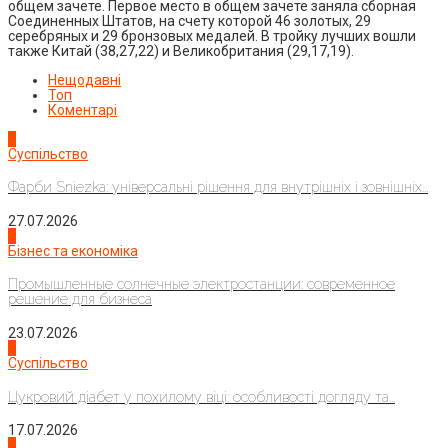
общем зачете. Первое место в общем зачете заняла сборная
Соединенных Штатов, на счету которой 46 золотых, 29
серебряных и 29 бронзовых медалей. В тройку лучших вошли
также Китай (38,27,22) и Великобритания (29,17,19).
Нещодавні
Топ
Коментарі
1
Суспільство
Фарби Sniezka: універсальні рішення для внутрішніх і зовнішніх...
27.07.2026
2
Бізнес та економіка
Промышленные солнечные электростанции: современное
решение для бизнеса
23.07.2026
3
Суспільство
Цукровий діабет у похилому віці: особливості догляду та...
17.07.2026
4