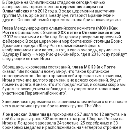
В Лондоне на Олимпийском стадионе сегодня ночью
завершилась торжественная
церемония закрытия
Олимпийских игр 2012
года. В ходе церемонии выступили
группы Muse, Spice Girls, Beady Eye, гитарист Брайан Мэй и
другие. Основной темой торжества стала британская музыка.
Глава Международного олимпийского комитета (МОК)
Жак
Рогге
официально объявил
ХХХ летние Олимпийские игры
-2012
закрытыми и небо над Лондоном раскрасил красочный
фейерверк. В ходе церемонии мэр британской столицы Борис
Джонсон передал Жаку Рогге олимпийский флаг с
изображением пяти колец, а тот, в свою очередь, вручил его
Эдуарду Паису – мэру Рио-де-Жанейро, где в 2016 году пройдут
следующие летние Игры.
Обращаясь к хозяевам состязаний, г
лава МОК Жак Рогге
сказал: “Вы показали всему миру, что такое британское
гостеприимство. Лондон проявил себя прекрасным хозяином,
Игры в течение долгого времени, вне всяких сомнений, будут
помнить долго. Я знаю, что это продолжится, и совсем скоро мы
будем с восхищением наблюдать за упорством и талантами
участников Паралимпийских игр”.
Завершилась церемония погашением олимпийского огня, после
чего выступила группа британская группа The Who.
Лондонская Олимпиада
проходила с 27 июля по 12 августа, на
ней было разыграно 302 комплекта наград. Сборная России на
Играх в Лондоне завоевала 24 золотые, 25 серебряных и 33
бронзовых медалей и расположилась на четвертой строчке в