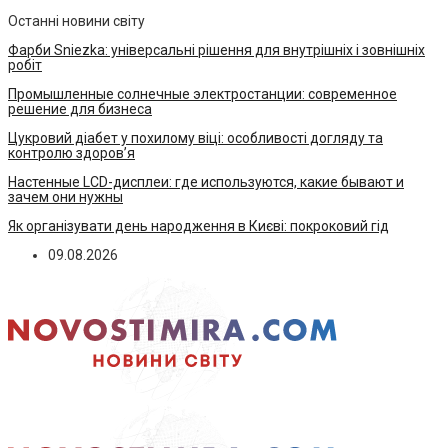
Останні новини світу
Фарби Sniezka: універсальні рішення для внутрішніх і зовнішніх
робіт
Промышленные солнечные электростанции: современное
решение для бизнеса
Цукровий діабет у похилому віці: особливості догляду та
контролю здоров’я
Настенные LCD-дисплеи: где используются, какие бывают и
зачем они нужны
Як організувати день народження в Києві: покроковий гід
09.08.2026