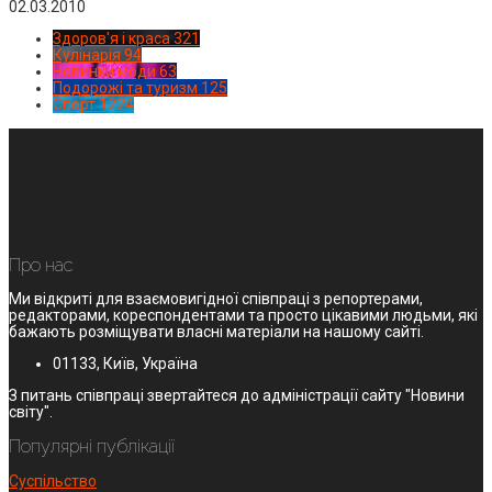
02.03.2010
Здоров'я і краса
321
Кулінарія
94
Новинки моди
63
Подорожі та туризм
125
Спорт
1224
Про нас
Ми відкриті для взаємовигідної співпраці з репортерами,
редакторами, кореспондентами та просто цікавими людьми, які
бажають розміщувати власні матеріали на нашому сайті.
01133, Київ, Україна
З питань співпраці звертайтеся до адміністрації сайту "Новини
світу".
Популярні публікації
Суспільство