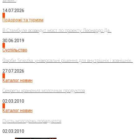
зачем...
14.07.2026
1
Подорожі та туризм
В Стамбуле возведут мост по проекту Леонардо Да...
30.06.2019
2
Суспільство
Фарби Sniezka: універсальні рішення для внутрішніх і зовнішніх...
27.07.2026
3
Каталог новин
Секреты хранения молочных продуктов
02.03.2010
4
Каталог новин
Пусть молодежь порадуется
02.03.2010