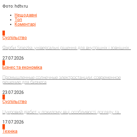
Фото: hdtv.ru
Нещодавні
Топ
Коментарі
1
Суспільство
Фарби Sniezka: універсальні рішення для внутрішніх і зовнішніх...
27.07.2026
2
Бізнес та економіка
Промышленные солнечные электростанции: современное
решение для бизнеса
23.07.2026
3
Суспільство
Цукровий діабет у похилому віці: особливості догляду та...
17.07.2026
4
Техніка