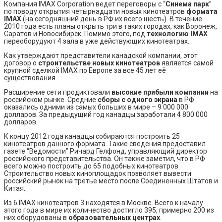
Компания IMAX Corporation ведет переговоры с “
Синема парк
”
по поводу открытия четырнадцати новых кинотеатров
формата
IMAX
(на сегодняшний день в РФ их всего шесть). В течение
2010 года есть планы открыть три в таких городах, как Воронеж,
Саратов и Новосибирск. Помимо этого, под
технологию IMAX
переоборудуют 4 зала в уже действующих кинотеатрах.
Как утверждают представители канадской компании, этот
договор о
строительстве новых кинотеатров
является самой
крупной сделкой IMAX по Европе за все 45 лет её
существования.
Расширение сети продиктовали
высокие прибыли компании
на
российском рынке. Средние
сборы с одного экрана
в РФ
оказались одними из самых больших в мире – 9 000 000
долларов. За предыдущий год канадцы заработали 4 800 000
долларов.
К концу 2012 года канадцы собираются построить 25
кинотеатров данного формата. Такие сведения предоставил
газете “Ведомости” Ричард Гелфонд, управляющий директор
российского представительства. Он также заметил, что в РФ
всего можно построить до 65 подобных кинотеатров.
Строительство новых киноплощадок позволяет вывести
российский рынок на третье место после Соединенных Штатов и
Китая.
Из 6 IMAX кинотеатров 3 находятся в Москве. Всего к началу
этого года в мире их количество достигло 395, примерно 200 из
них оборудованы в
образовательных центрах
.