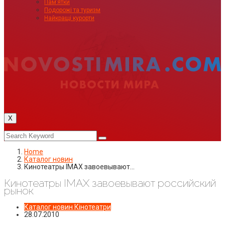
Пам’ятки
Подорожі та туризм
Найкращі курорти
X
Home
Каталог новин
Кинотеатры IMAX завоевывают…
Кинотеатры IMAX завоевывают российский
рынок
Каталог новин
Кінотеатри
28.07.2010