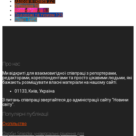
Здоров'я і краса
321
Кулінарія
94
Новинки моди
63
Подорожі та туризм
125
Спорт
1224
Про нас
Ми відкриті для взаємовигідної співпраці з репортерами,
редакторами, кореспондентами та просто цікавими людьми, які
бажають розміщувати власні матеріали на нашому сайті.
01133, Київ, Україна
З питань співпраці звертайтеся до адміністрації сайту "Новини
світу".
Популярні публікації
Суспільство
Фарби Sniezka: універсальні рішення для