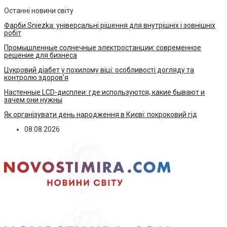
Останні новини світу
Фарби Sniezka: універсальні рішення для внутрішніх і зовнішніх
робіт
Промышленные солнечные электростанции: современное
решение для бизнеса
Цукровий діабет у похилому віці: особливості догляду та
контролю здоров’я
Настенные LCD-дисплеи: где используются, какие бывают и
зачем они нужны
Як організувати день народження в Києві: покроковий гід
08.08.2026