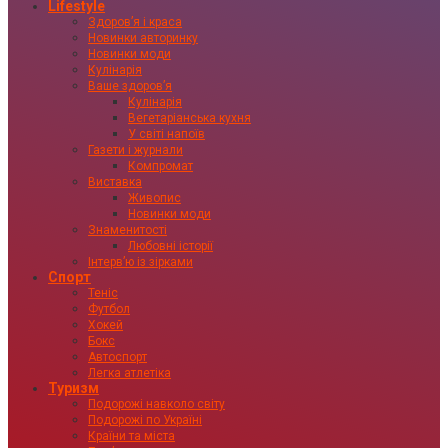
Lifestyle
Здоровʼя і краса
Новинки авторинку
Новинки моди
Кулінарія
Ваше здоровʼя
Кулінарія
Вегетаріанська кухня
У світі напоїв
Газети і журнали
Компромат
Виставка
Живопис
Новинки моди
Знаменитості
Любовні історії
Інтервʼю із зірками
Спорт
Теніс
Футбол
Хокей
Бокс
Автоспорт
Легка атлетіка
Туризм
Подорожі навколо світу
Подорожі по Україні
Країни та міста