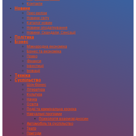
Контакти
Новини
Прес-релізи
Новини світу
Каталог новин
Новини оподаткування
Новини, Скандали, Сенсації
Політика
Бізнес
Міжнародна економіка
Бізнес та економіка
Право
Фінанси
Інвестиції
Іновації
Техніка
Суспільство
Шоу-бізнес
Література
Культура
Наука
Освіта
Події та кримінальна хроніка
Навчальні програми
Психологія взаємовідносин
Автомобіль та суспільство
Театр
Пригоди