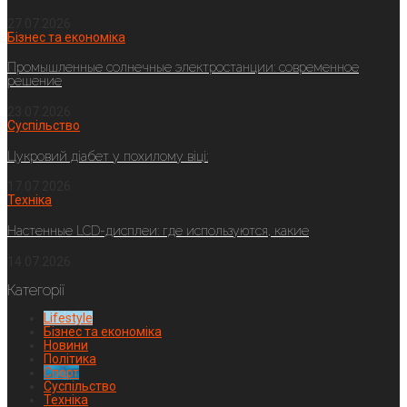
27.07.2026
Бізнес та економіка
Промышленные солнечные электростанции: современное
решение
23.07.2026
Суспільство
Цукровий діабет у похилому віці:
17.07.2026
Техніка
Настенные LCD-дисплеи: где используются, какие
14.07.2026
Категорії
Lifestyle
Бізнес та економіка
Новини
Політика
Спорт
Суспільство
Техніка