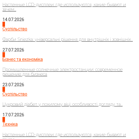
Настенные LCD-дисплеи: где используются, какие бывают и
зачем...
14.07.2026
1
Суспільство
Фарби Sniezka: універсальні рішення для внутрішніх і зовнішніх...
27.07.2026
2
Бізнес та економіка
Промышленные солнечные электростанции: современное
решение для бизнеса
23.07.2026
3
Суспільство
Цукровий діабет у похилому віці: особливості догляду та...
17.07.2026
4
Техніка
Настенные LCD-дисплеи: где используются, какие бывают и